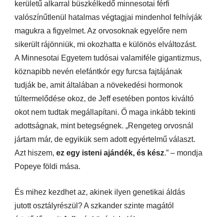
kerületű alkarral büszkélkedő minnesotai férfi
valószínűtlenül hatalmas végtagjai mindenhol felhívják
magukra a figyelmet. Az orvosoknak egyelőre nem
sikerült rájönniük, mi okozhatta e különös elváltozást.
A Minnesotai Egyetem tudósai valamiféle gigantizmus,
köznapibb nevén elefántkór egy furcsa fajtájának
tudják be, amit általában a növekedési hormonok
túltermelődése okoz, de Jeff esetében pontos kiváltó
okot nem tudtak megállapítani. Ő maga inkább tekinti
adottságnak, mint betegségnek. „Rengeteg orvosnál
jártam már, de egyikük sem adott egyértelmű választ.
Azt hiszem,
ez egy isteni ajándék, és kész
.” – mondja
Popeye földi mása.
És mihez kezdhet az, akinek ilyen genetikai áldás
jutott osztályrészül? A szkander szinte magától