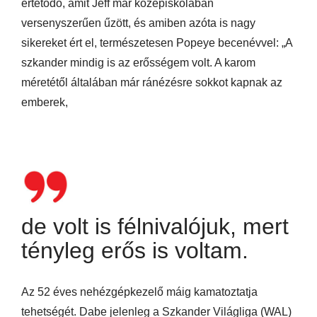
értetődő, amit Jeff már középiskolában
versenyszerűen űzött, és amiben azóta is nagy
sikereket ért el, természetesen Popeye becenévvel: „A
szkander mindig is az erősségem volt. A karom
méretétől általában már ránézésre sokkot kapnak az
emberek,
de volt is félnivalójuk, mert
tényleg erős is voltam.
Az 52 éves nehézgépkezelő máig kamatoztatja
tehetségét. Dabe jelenleg a Szkander Világliga (WAL)