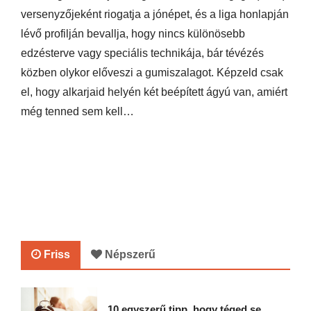
versenyzőjeként riogatja a jónépet, és a liga honlapján
lévő profilján bevallja, hogy nincs különösebb
edzésterve vagy speciális technikája, bár tévézés
közben olykor előveszi a gumiszalagot. Képzeld csak
el, hogy alkarjaid helyén két beépített ágyú van, amiért
még tenned sem kell…
Friss
Népszerű
10 egyszerű tipp, hogy téged se