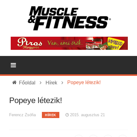
Popeye létezik!
Főoldal
Hírek
Popeye létezik!
Ferencz Zsófia
2015. augusztus 21
HÍREK