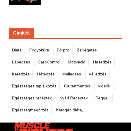
Címkék
Diéta
Fogyókúra
Forpro
Zsírégetés
Lábedzés
CarbControl
Motiváció
Hasedzés
Karedzés
Hátedzés
Melledzés
Válledzés
Egészséges táplálkozás
Gluténmentes
Videók
Egészséges receptek
Nyári Receptek
Reggeli
Egészségmegőrzés
Ketogén diéta,