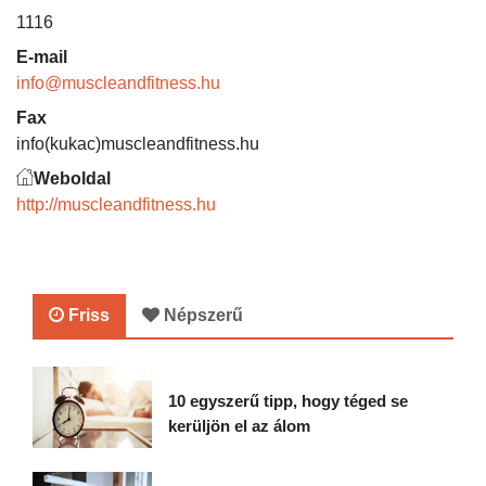
1116
E-mail
info@muscleandfitness.hu
Fax
info(kukac)muscleandfitness.hu
Weboldal
http://muscleandfitness.hu
Friss
Népszerű
10 egyszerű tipp, hogy téged se
kerüljön el az álom