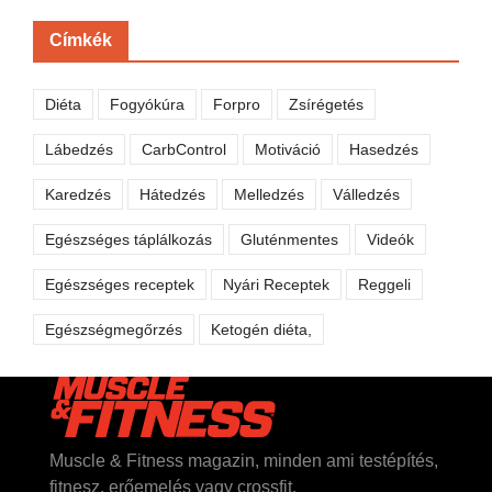
Címkék
Diéta
Fogyókúra
Forpro
Zsírégetés
Lábedzés
CarbControl
Motiváció
Hasedzés
Karedzés
Hátedzés
Melledzés
Válledzés
Egészséges táplálkozás
Gluténmentes
Videók
Egészséges receptek
Nyári Receptek
Reggeli
Egészségmegőrzés
Ketogén diéta,
Muscle & Fitness magazin, minden ami testépítés,
fitnesz, erőemelés vagy crossfit.