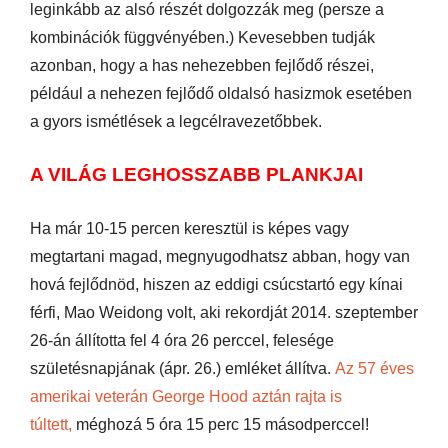
leginkább az alsó részét dolgozzák meg (persze a
kombinációk függvényében.) Kevesebben tudják
azonban, hogy a has nehezebben fejlődő részei,
például a nehezen fejlődő oldalsó hasizmok esetében
a gyors ismétlések a legcélravezetőbbek.
A VILÁG LEGHOSSZABB PLANKJAI
Ha már 10-15 percen keresztül is képes vagy
megtartani magad, megnyugodhatsz abban, hogy van
hová fejlődnöd, hiszen az eddigi csúcstartó egy kínai
férfi, Mao Weidong volt, aki rekordját 2014. szeptember
26-án állította fel 4 óra 26 perccel, felesége
születésnapjának (ápr. 26.) emléket állítva.
Az 57 éves
amerikai veterán George Hood aztán rajta is
túltett,
méghozá 5 óra 15 perc 15 másodperccel!