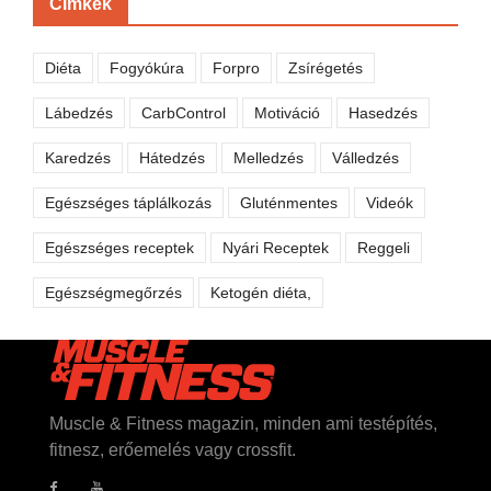
Címkék
Diéta
Fogyókúra
Forpro
Zsírégetés
Lábedzés
CarbControl
Motiváció
Hasedzés
Karedzés
Hátedzés
Melledzés
Válledzés
Egészséges táplálkozás
Gluténmentes
Videók
Egészséges receptek
Nyári Receptek
Reggeli
Egészségmegőrzés
Ketogén diéta,
Muscle & Fitness magazin, minden ami testépítés,
fitnesz, erőemelés vagy crossfit.