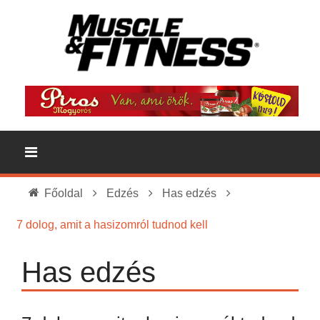
Főoldal
Edzés
Has edzés
7 dolog, amit a hasizomról tudnod kell
Has edzés