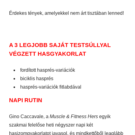
Érdekes tények, amelyekkel nem árt tisztában lenned!
A 3 LEGJOBB SAJÁT TESTSÚLLYAL
VÉGZETT HASGYAKORLAT
fordított hasprés-variációk
biciklis hasprés
hasprés-variációk fitlabdával
NAPI RUTIN
Gino Caccavale, a
Muscle & Fitness Hers
egyik
szakmai felelőse heti négyszer napi két
hasizomgyakorlatot javasol, és mindkettőből leaglább