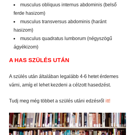
musculus obliquus internus abdominis (belső
ferde hasizom)
musculus transversus abdominis (haránt
hasizom)
musculus quadratus lumborum (négyszögű
ágyékizom)
A HAS SZÜLÉS UTÁN
A szülés után általában legalább 4-6 hetet érdemes
várni, amíg el lehet kezdeni a célzott hasedzést.
Tudj meg még többet a szülés utáni edzésről
itt!