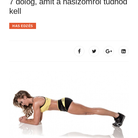
7 dolog, amit a hasizomról tudnod
kell
HAS EDZÉS