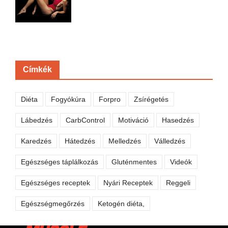
Címkék
Diéta
Fogyókúra
Forpro
Zsírégetés
Lábedzés
CarbControl
Motiváció
Hasedzés
Karedzés
Hátedzés
Melledzés
Válledzés
Egészséges táplálkozás
Gluténmentes
Videók
Egészséges receptek
Nyári Receptek
Reggeli
Egészségmegőrzés
Ketogén diéta,