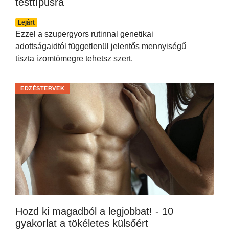
testtípusra
Lejárt
Ezzel a szupergyors rutinnal genetikai
adottságaidtól függetlenül jelentős mennyiségű
tiszta izomtömegre tehetsz szert.
EDZÉSTERVEK
Hozd ki magadból a legjobbat! - 10
gyakorlat a tökéletes külsőért