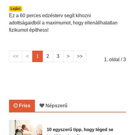
Lejárt
Ez a 60 perces edzésterv segít kihozni
adottságaidból a maximumot, hogy ellenállhatatlan
fizikumot építhess!
1
2
3
1. oldal / 3
Friss
Népszerű
10 egyszerű tipp, hogy téged se