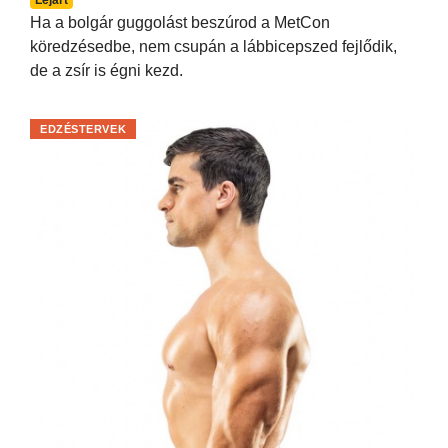
Ha a bolgár guggolást beszúrod a MetCon
köredzésedbe, nem csupán a lábbicepszed fejlődik,
de a zsír is égni kezd.
EDZÉSTERVEK