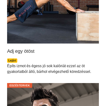
Adj egy ötöst
Lejárt
Építs izmot és égess jó sok kalóriát ezzel az öt
gyakorlatból álló, bárhol elvégezhető köredzéssel.
EDZÉSTERVEK