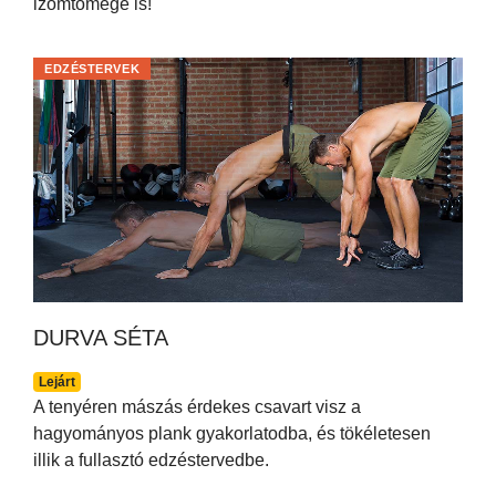
izomtömege is!
EDZÉSTERVEK
DURVA SÉTA
Lejárt
A tenyéren mászás érdekes csavart visz a
hagyományos plank gyakorlatodba, és tökéletesen
illik a fullasztó edzéstervedbe.