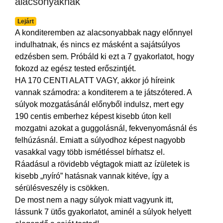
alacsonyaknak
Lejárt
A konditeremben az alacsonyabbak nagy előnnyel
indulhatnak, és nincs ez másként a sajátsúlyos
edzésben sem. Próbáld ki ezt a 7 gyakorlatot, hogy
fokozd az egész tested erőszintjét.
HA 170 CENTI ALATT VAGY, akkor jó híreink
vannak számodra: a konditerem a te játszótered. A
súlyok mozgatásánál előnyből indulsz, mert egy
190 centis emberhez képest kisebb úton kell
mozgatni azokat a guggolásnál, fekvenyomásnál és
felhúzásnál. Emiatt a súlyodhoz képest nagyobb
vasakkal vagy több ismétléssel bírhatsz el.
Ráadásul a rövidebb végtagok miatt az ízületek is
kisebb „nyíró” hatásnak vannak kitéve, így a
sérülésveszély is csökken.
De most nem a nagy súlyok miatt vagyunk itt,
lássunk 7 ütős gyakorlatot, aminél a súlyok helyett