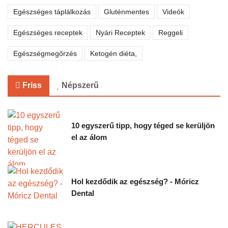
Egészséges táplálkozás
Gluténmentes
Videók
Terminátor-szenzáció: mintha
SkyNet tényleg öntudatra ébredt
Egészséges receptek
Nyári Receptek
Reggeli
volna
03
Egészségmegőrzés
Ketogén diéta,
Nagy feltűnést keltett egy Twitter-
JÚL.
bejegyzés, amelyben a Financial Times
tudósítója, Sarah O'Connor hírül adta, hogy
Friss
Népszerű
Németországban egy robot megölt egy
Volkswagen-gyári munkást....
10 egyszerű tipp, hogy téged se kerüljön
el az álom
Hol kezdődik az egészség? - Móricz
Dental