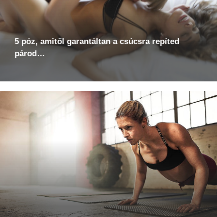
5 póz, amitől garantáltan a csúcsra repíted
párod…