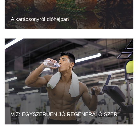
A karácsonyról dióhéjban
VÍZ: EGYSZERŰEN JÓ REGENERÁLÓ SZER
Köredzés csak haladóknak! - Célkereszben a váll