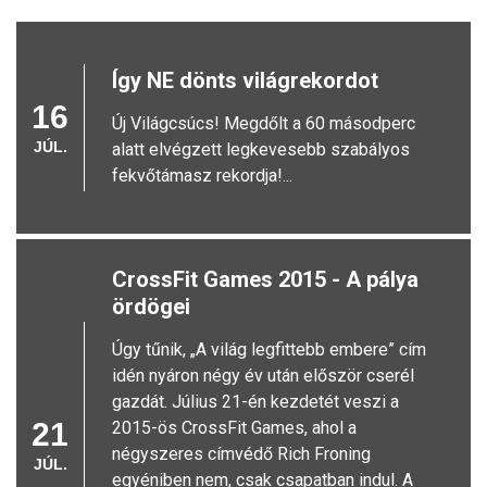
PROFILOK
KAR-HATALOM!
Így NE dönts világrekordot
16
Új Világcsúcs! Megdőlt a 60 másodperc
JÚL.
alatt elvégzett legkevesebb szabályos
fekvőtámasz rekordja!...
CrossFit Games 2015 - A pálya
ördögei
Úgy tűnik, „A világ legfittebb embere” cím
idén nyáron négy év után először cserél
gazdát. Július 21-én kezdetét veszi a
21
2015-ös CrossFit Games, ahol a
négyszeres címvédő Rich Froning
JÚL.
egyéniben nem, csak csapatban indul. A