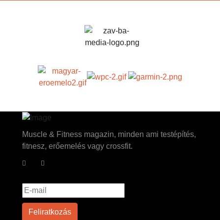
Muscle & Fitness magazin, minden ami testépítés,
fitnesz, erőemelés vagy crossfit.