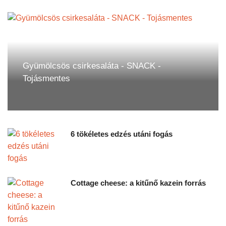
A Nemzetközi Atlétikai Szövetség (IAAF)
kategorikusan visszautasította az ARD
05
televízió által készített műsorban és a The
Sunday Times című lap vasárnapi cikkében
AUG.
ismertetett vádakat, melyek szerint az
IAAF több száz versenyző gyanús
Gyümölcsös csirkesaláta - SNACK -
véreredményeit tárolta évekig úgy, hogy
Tojásmentes
nem tett semmit a doppingolásra utaló
jelek ellenére....
6 tökéletes edzés utáni fogás
Így nézett ki a 16 éves Dwayne
Johnson
13
A Szikla ezúttal ciki gyerekkori
Cottage cheese: a kitűnő kazein forrás
AUG.
igazolványképpel örvendeztette meg
rajongóit. Ugye te is kíváncsi vagy a
részletekre?...