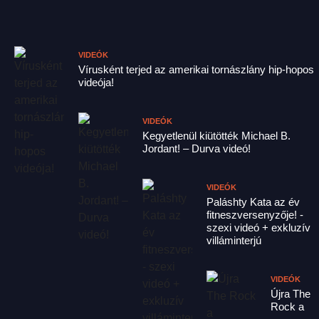
mielőtt a kameraman elkaszálta
28
A jamaikai sprintlegenda ismét történelmet
AUG.
írt, de ünneplését apró baleset zavarta
VIDEÓK
Vírusként terjed az amerikai tornászlány hip-hopos
meg....
videója!
VIDEÓK
A Terminátor rendezője
Kegyetlenül kiütötték Michael B.
leüvöltötte Schwarzeneggert
Jordant! – Durva videó!
15
James Cameron rendező nem szereti, ha
VIDEÓK
beleszólnak a dolgába, ezért szabályosan
JÚN.
Paláshty Kata az év
üvöltözött Arnold Schwarzeneggerrel,
fitneszversenyzője! -
amikor a színész meg akarta változtatni az
szexi videó + exkluzív
villáminterjú
egyik mondatát....
VIDEÓK
Újra The
BeStrong Athletes: Berki
Rock a