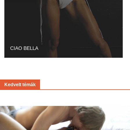
CIAO BELLA
Kedvelt témák
Prev
Ne