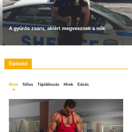
A gyúrós zsaru, akiért megvesznek a nők
Életmód
Mind
Stílus
Táplálkozás
Hírek
Edzés