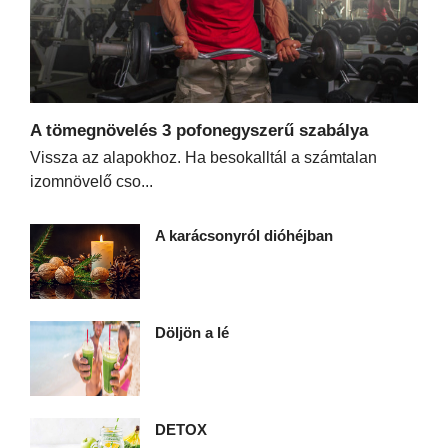
A tömegnövelés 3 pofonegyszerű szabálya
Vissza az alapokhoz. Ha besokalltál a számtalan
izomnövelő cso...
A karácsonyról dióhéjban
Döljön a lé
DETOX