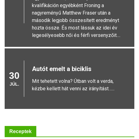
kvalifikáción egyébként Froning a
nagyreményű Matthew Fraser után a
második legjobb összesített eredményt
hozta össze. És most lássuk az idei év
legesélyesebb női és férfi versenyzőit....
Autót emelt a biciklis
30
Mit tehetett volna? Útban volt a verda,
JÚL.
kézbe kellett hát venni az irányítást…...
Atlétikai doppingügy - Tagadják
a vádakat
Receptek