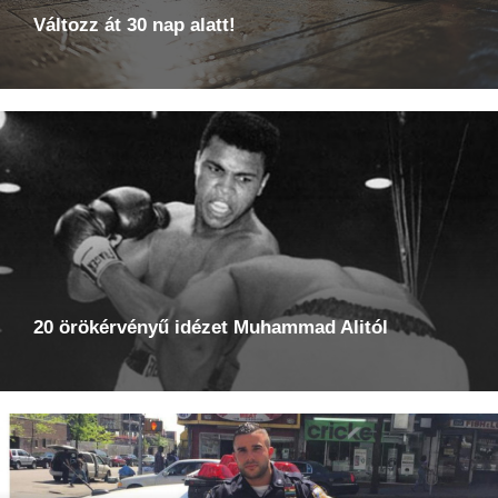
Változz át 30 nap alatt!
20 örökérvényű idézet Muhammad Alitól