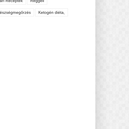
ári Receptek
Reggeli
észségmegőrzés
Ketogén diéta,