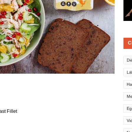
C
Di
Lá
Ha
Me
Eg
t Fillet
Vi