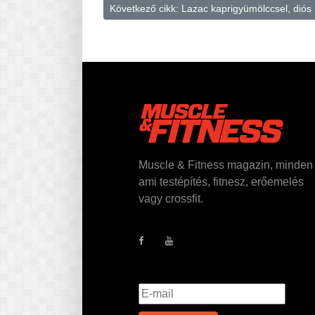
Következő cikk: Lazac kaprigyümölccsel, diós
Muscle & Fitness magazin, minden
ami testépítés, fitnesz, erőemelés
vagy crossfit.