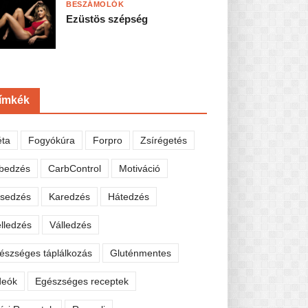
BESZÁMOLÓK
Ezüstös szépség
ímkék
éta
Fogyókúra
Forpro
Zsírégetés
bedzés
CarbControl
Motiváció
sedzés
Karedzés
Hátedzés
lledzés
Válledzés
észséges táplálkozás
Gluténmentes
deók
Egészséges receptek