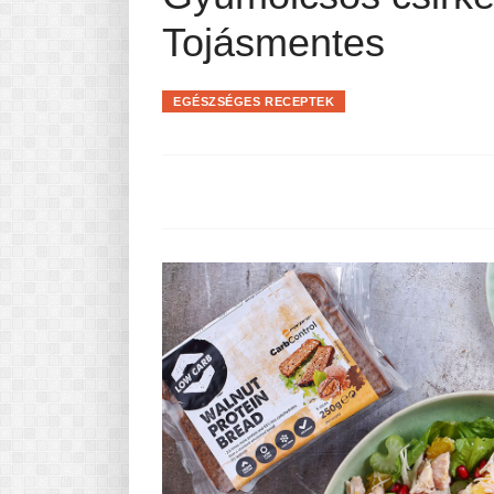
Pasta-túra - avagy A TÉSZTA
Tojásmentes
MINDENNAPI KENYERÜNK
A karácsonyról dióhéjban
EGÉSZSÉGES RECEPTEK