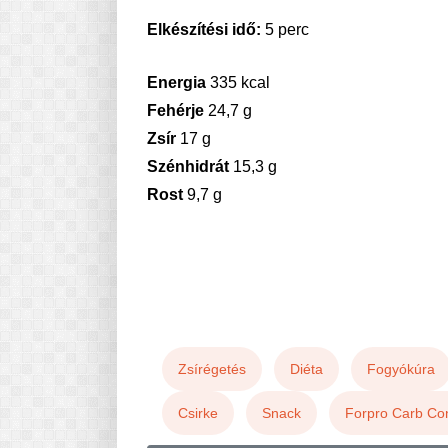
Elkészítési idő:
5 perc
Energia
335 kcal
Fehérje
24,7 g
Zsír
17 g
Szénhidrát
15,3 g
Rost
9,7 g
Zsírégetés
Diéta
Fogyókúra
Csirke
Snack
Forpro Carb Con