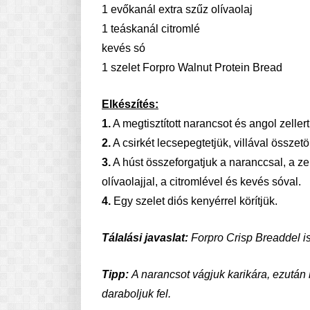
1 evőkanál extra szűz olívaolaj
1 teáskanál citromlé
kevés só
1 szelet Forpro Walnut Protein Bread
Elkészítés:
1.
A megtisztított narancsot és angol zellert
2.
A csirkét lecsepegtetjük, villával összetö
3.
A húst összeforgatjuk a naranccsal, a ze
olívaolajjal, a citromlével és kevés sóval.
4.
Egy szelet diós kenyérrel körítjük.
Tálalási javaslat:
Forpro Crisp Breaddel is
Tipp:
A narancsot vágjuk karikára, ezután 
daraboljuk fel.