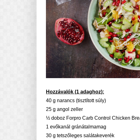
Hozzávalók (1 adaghoz):
40 g narancs (tisztított súly)
25 g angol zeller
½ doboz Forpro Carb Control Chicken Breas
1 evőkanál gránátalmamag
30 g tetszőleges salátakeverék