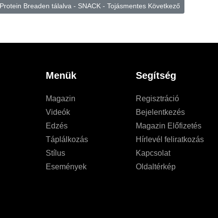
 Protein Breaden tálalva - SNACK - Tojásmentes
Következő
Menük
Segítség
Magazin
Regisztráció
Videók
Bejelentkezés
Edzés
Magazin Előfizetés
Táplálkozás
Hírlevél feliratkozás
Stílus
Kapcsolat
Események
Oldaltérkép