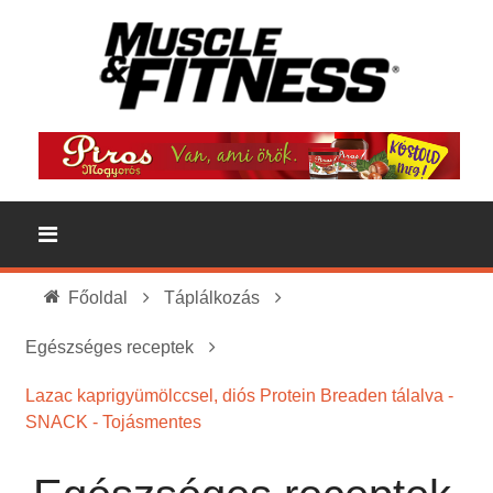
Főoldal
Táplálkozás
Egészséges receptek
Lazac kaprigyümölccsel, diós Protein Breaden tálalva -
SNACK - Tojásmentes