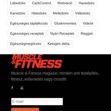
Lábedzés
CarbControl
Motiváció
Hasedzés
Karedzés
Hátedzés
Melledzés
Válledzés
Egészséges táplálkozás
Gluténmentes
Videók
Egészséges receptek
Nyári Receptek
Reggeli
Egészségmegőrzés
Ketogén diéta,
Muscle & Fitness magazin, minden ami testépítés,
fitnesz, erőemelés vagy crossfit.