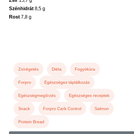
Zsír
15,7 g
Szénhidrát
8,5 g
Rost
7,8 g
Zsírégetés
Diéta
Fogyókúra
Forpro
Egészséges táplálkozás
Egészségmegőrzés
Egészséges receptek
Snack
Forpro Carb Control
Salmon
Protein Bread