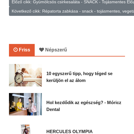
Előző cikk: Gyümölcsös csirkesaláta - SNACK - Tojásmentes
Elő
Következő cikk: Répatorta zabkása - snack - tojásmentes, vege
Friss
Népszerű
10 egyszerű tipp, hogy téged se
kerüljön el az álom
Hol kezdődik az egészség? - Móricz
Dental
HERCULES OLYMPIA