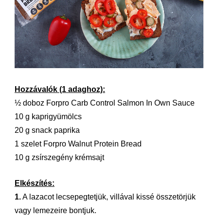
Hozzávalók (1 adaghoz):
½ doboz Forpro Carb Control Salmon In Own Sauce
10 g kaprigyümölcs
20 g snack paprika
1 szelet Forpro Walnut Protein Bread
10 g zsírszegény krémsajt
Elkészítés:
1.
A lazacot lecsepegtetjük, villával kissé összetörjük
vagy lemezeire bontjuk.