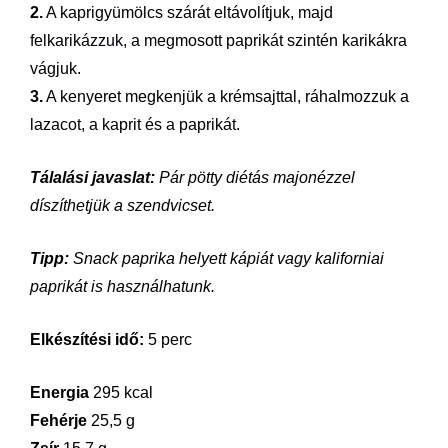
2.
A kaprigyümölcs szárát eltávolítjuk, majd
felkarikáz
zuk
, a megmosott paprikát szintén karikákra
vágjuk.
3.
A kenyeret megkenjük a krémsajttal, ráhalmozzuk a
lazacot, a kaprit és a paprikát.
Tálalási javaslat:
Pár pötty diétás majonézzel
díszíthetjük a szendvicset.
Tipp:
Snack paprika helyett kápiát vagy kaliforniai
paprikát is használhatunk.
Elkészítési idő:
5 perc
Energia
295 kcal
Fehérje
25,5 g