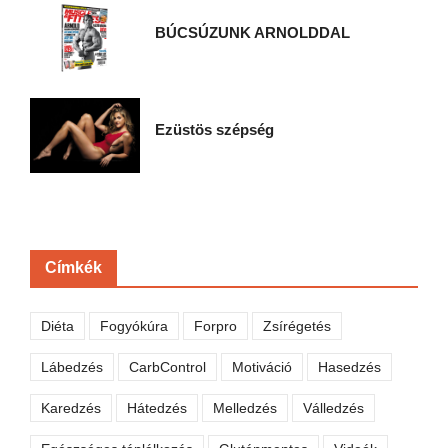
BÚCSÚZUNK ARNOLDDAL
Ezüstös szépség
Címkék
Diéta
Fogyókúra
Forpro
Zsírégetés
Lábedzés
CarbControl
Motiváció
Hasedzés
Karedzés
Hátedzés
Melledzés
Válledzés