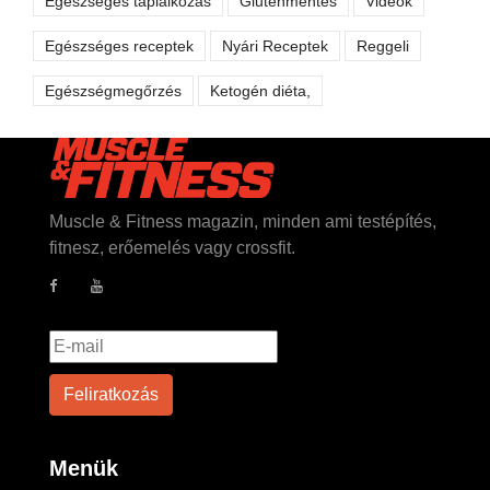
Egészséges táplálkozás
Gluténmentes
Videók
Egészséges receptek
Nyári Receptek
Reggeli
Egészségmegőrzés
Ketogén diéta,
Muscle & Fitness magazin, minden ami testépítés,
fitnesz, erőemelés vagy crossfit.
Menük