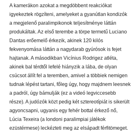
A kamerákon azokat a megdöbbent reakciókat
igyekeztek rögzíteni, amelyeket a gyanútlan kondizók
a megjelenő paralimpikonok teljesítménye láttán
produkáltak. Az első terembe a törpe termetű Luciano
Dantas erőemelő érkezik, akinek 120 kilós
fekvenyomása láttán a nagydarab gyúrósok is fejet
hajtanak. A másodikban Vicínius Rodrigez atléta,
akinek bal térdtől lefelé hiányzik a lába, de olyan
csúcsot állít fel a teremben, amivel a többiek nemigen
tudnak lépést tartani, főleg úgy, hogy majdnem leesnek
a padról, úgy bámulják (ez a videó legviccesebb
része). A judózók közt pedig két sztereotípiát is sikerült
agyoncsapni, ugyanis egy fehér bottal érkező nő,
Lúcia Texeira (a londoni paralimpiai játékok
ezüstérmese) leckézteti meg az elsápadt férfitömeget.