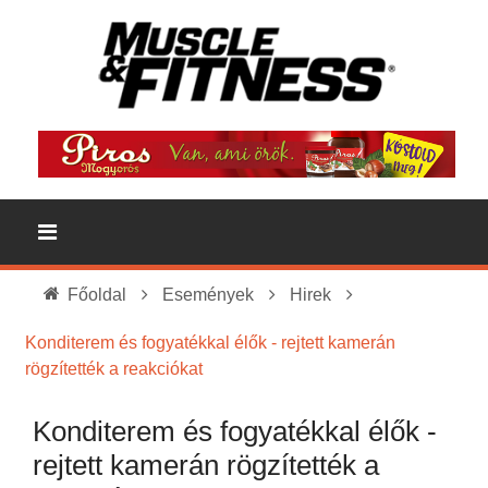
Főoldal
Események
Hirek
Konditerem és fogyatékkal élők - rejtett kamerán
rögzítették a reakciókat
Konditerem és fogyatékkal élők -
rejtett kamerán rögzítették a