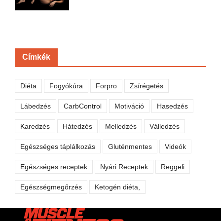
Címkék
Diéta
Fogyókúra
Forpro
Zsírégetés
Lábedzés
CarbControl
Motiváció
Hasedzés
Karedzés
Hátedzés
Melledzés
Válledzés
Egészséges táplálkozás
Gluténmentes
Videók
Egészséges receptek
Nyári Receptek
Reggeli
Egészségmegőrzés
Ketogén diéta,