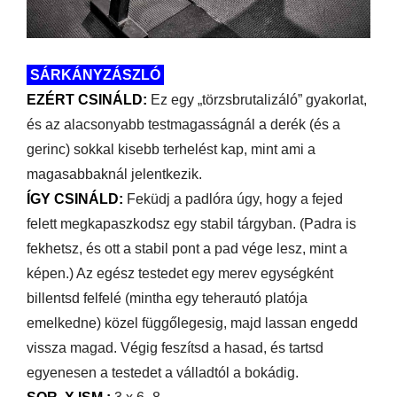
SÁRKÁNYZÁSZLÓ
EZÉRT CSINÁLD:
Ez egy „törzsbrutalizáló” gyakorlat,
és az alacsonyabb testmagasságnál a derék (és a
gerinc) sokkal kisebb terhelést kap, mint ami a
magasabbaknál jelentkezik.
ÍGY CSINÁLD:
Feküdj a padlóra úgy, hogy a fejed
felett megkapaszkodsz egy stabil tárgyban. (Padra is
fekhetsz, és ott a stabil pont a pad vége lesz, mint a
képen.) Az egész testedet egy merev egységként
billentsd felfelé (mintha egy teherautó platója
emelkedne) közel függőlegesig, majd lassan engedd
vissza magad. Végig feszítsd a hasad, és tartsd
egyenesen a testedet a válladtól a bokádig.