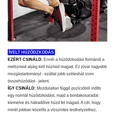
ÍVELT HÚZÓDZKODÁS
EZÉRT CSINÁLD:
Ennél a húzódzkodási formánál a
mellizmod aljáig kell húznod magad. Ez jóval nagyobb
mozgástartományt - ezáltal jobb széleshát izom
összehúzódást - jelent.
ÍGY CSINÁLD:
Mozdulatlan függő pozícióból indíts
egy normál húzódzkodást, majd a bordakosaradat
kiemelve és hátradőlve húzd fel magad. A cél, hogy
minél jobban közelíts a vízszintes testhelyzethez,