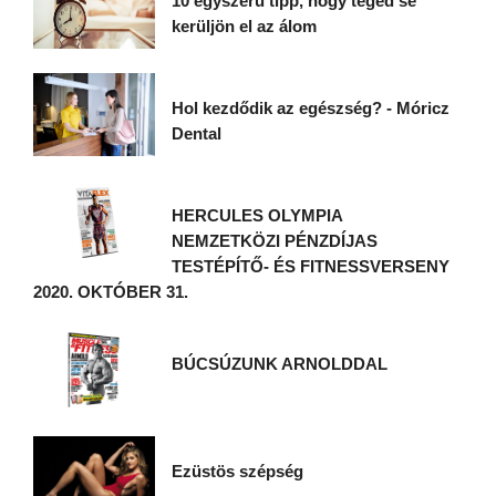
10 egyszerű tipp, hogy téged se
kerüljön el az álom
Hol kezdődik az egészség? - Móricz
Dental
HERCULES OLYMPIA
NEMZETKÖZI PÉNZDÍJAS
TESTÉPÍTŐ- ÉS FITNESSVERSENY
2020. OKTÓBER 31.
BÚCSÚZUNK ARNOLDDAL
Ezüstös szépség