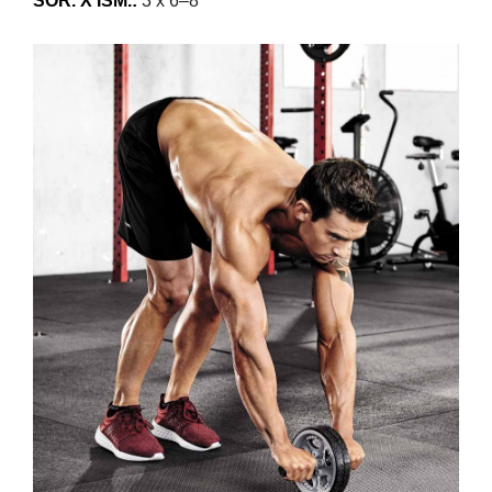
SOR. X ISM.:
3 x 6–8