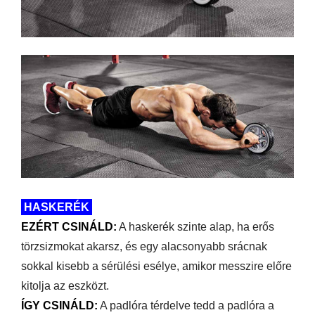
HASKERÉK
EZÉRT CSINÁLD:
A haskerék szinte alap, ha erős
törzsizmokat akarsz, és egy alacsonyabb srácnak
sokkal kisebb a sérülési esélye, amikor messzire előre
kitolja az eszközt.
ÍGY CSINÁLD:
A padlóra térdelve tedd a padlóra a