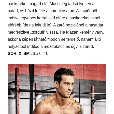
haskereket magad elé. Most még tartsd ívesen a
hátad, és húzd lefelé a bordakosarad. A csípődből
indítva egyenes karral told előre a haskereket minél
előrébb (de ne feküdj le). A záró pozícióból a hasadat
megfeszítve „gördülj” vissza. Ha igazán kemény vagy,
akkor a képen látható módon ne térdelő, hanem álló
helyzetből indítod a mozdulatot, és úgy is zárod.
SOR. X ISM.:
3 x 6–10