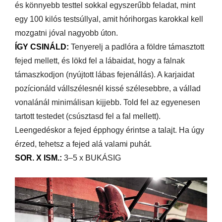
és könnyebb testtel sokkal egyszerűbb feladat, mint
egy 100 kilós testsúllyal, amit hórihorgas karokkal kell
mozgatni jóval nagyobb úton.
ÍGY CSINÁLD:
Tenyerelj a padlóra a földre támasztott
fejed mellett, és lökd fel a lábaidat, hogy a falnak
támaszkodjon (nyújtott lábas fejenállás). A karjaidat
pozícionáld vállszélesnél kissé szélesebbre, a vállad
vonalánál minimálisan kijjebb. Told fel az egyenesen
tartott testedet (csúsztasd fel a fal mellett).
Leengedéskor a fejed épphogy érintse a talajt. Ha úgy
érzed, tehetsz a fejed alá valami puhát.
SOR. X ISM.:
3–5 x BUKÁSIG