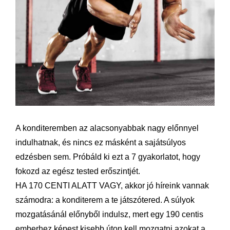
A konditeremben az alacsonyabbak nagy előnnyel
indulhatnak, és nincs ez másként a sajátsúlyos
edzésben sem. Próbáld ki ezt a 7 gyakorlatot, hogy
fokozd az egész tested erőszintjét.
HA 170 CENTI ALATT VAGY, akkor jó híreink vannak
számodra: a konditerem a te játszótered. A súlyok
mozgatásánál előnyből indulsz, mert egy 190 centis
emberhez képest kisebb úton kell mozgatni azokat a