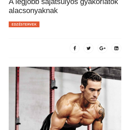
A legjobb sajátsúlyos gyakorlatok
alacsonyaknak
EDZÉSTERVEK