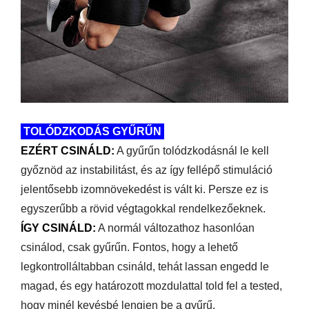
TOLÓDZKODÁS GYŰRŰN
EZÉRT CSINÁLD:
A gyűrűn tolódzkodásnál le kell
győznöd az instabilitást, és az így fellépő stimuláció
jelentősebb izomnövekedést is vált ki. Persze ez is
egyszerűbb a rövid végtagokkal rendelkezőeknek.
ÍGY CSINÁLD:
A normál változathoz hasonlóan
csinálod, csak gyűrűn. Fontos, hogy a lehető
legkontrolláltabban csináld, tehát lassan engedd le
magad, és egy határozott mozdulattal told fel a tested,
hogy minél kevésbé lengjen be a gyűrű.