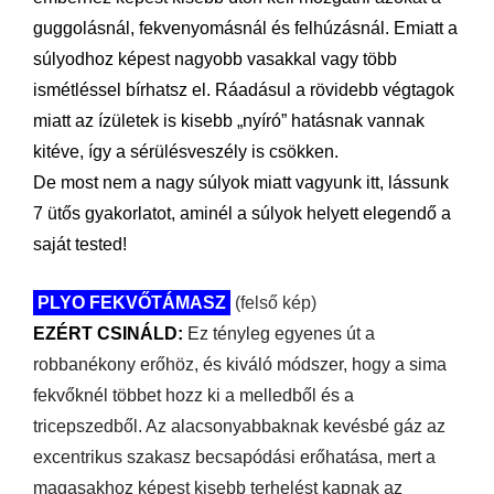
guggolásnál, fekvenyomásnál és felhúzásnál. Emiatt a
súlyodhoz képest nagyobb vasakkal vagy több
ismétléssel bírhatsz el. Ráadásul a rövidebb végtagok
miatt az ízületek is kisebb „nyíró” hatásnak vannak
kitéve, így a sérülésveszély is csökken.
De most nem a nagy súlyok miatt vagyunk itt, lássunk
7 ütős gyakorlatot, aminél a súlyok helyett elegendő a
saját tested!
PLYO FEKVŐTÁMASZ
(felső kép)
EZÉRT CSINÁLD:
Ez tényleg egyenes út a
robbanékony erőhöz, és kiváló módszer, hogy a sima
fekvőknél többet hozz ki a melledből és a
tricepszedből. Az alacsonyabbaknak kevésbé gáz az
excentrikus szakasz becsapódási erőhatása, mert a
magasakhoz képest kisebb terhelést kapnak az