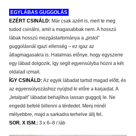
EGYLÁBAS GUGGOLÁS
EZÉRT CSINÁLD:
Már csak azért is, mert te meg
tudod csinálni, amit a magasabbak nem. A hosszú
lábak hosszú mozgástartománya a „pistol”
guggolásnál igazi ellenség – ez igaz az
átlagmagasakra is. Hatalmas előnye, hogy egyszerre
egy lábad dolgozik, így segít egyensúlyba hozni a két
oldalad izmait.
ÍGY CSINÁLD:
Az egyik lábadat tartsd magad előtt, és
az egyensúlyozáshoz nyújtsd ki előre a karjaidat. A
„letalpalt” lábadat behajlítva lassan guggolj le. Ne
engedd befelé billenni a térdedet. Menj minél
mélyebbre, majd a sarkadra terhelve állj fel.
SOR. X ISM.:
3 x 6–8 / láb