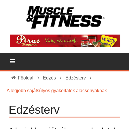
Főoldal
Edzés
Edzésterv
A legjobb sajátsúlyos gyakorlatok alacsonyaknak
Edzésterv