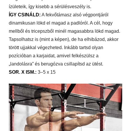
ízületeik, így kisebb a sérülésveszély is.
ÍGY CSINÁLD:
A fekvőtámasz alsó végpontjáról
dinamikusan lökd el magad a padlóról. A cél, hogy
mellből és tricepszből minél magasabbra lökd magad.
Tapsolhatsz is (mint a képen), de ha elhibázod, akkor
törött ujjakkal végezheted. Inkább tartsd olyan
pozícióban a karjaidat, amivel felkészülsz a
„landolásra” és berugózva csillapítsd az ütést.
SOR. X ISM.:
3–5 x 15