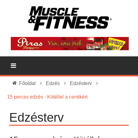
Főoldal
Edzés
Edzésterv
15 perces edzés - Kötéllel a centikért
Edzésterv