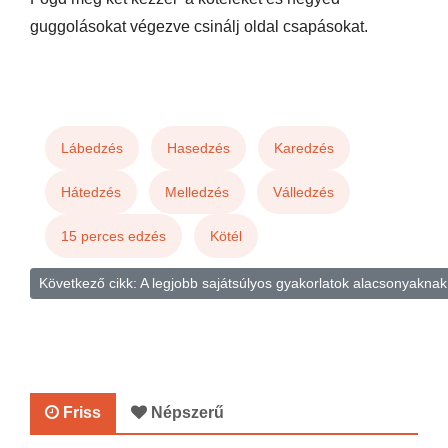
guggolásokat végezve csinálj oldal csapásokat.
Lábedzés
Hasedzés
Karedzés
Hátedzés
Melledzés
Válledzés
15 perces edzés
Kötél
Következő cikk: A legjobb sajátsúlyos gyakorlatok alacsonyakna
Friss
Népszerű