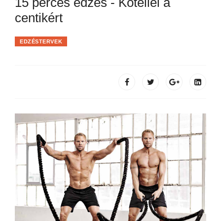
15 perces edzés - Kötéllel a
centikért
EDZÉSTERVEK