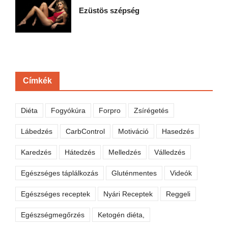
Ezüstös szépség
Címkék
Diéta
Fogyókúra
Forpro
Zsírégetés
Lábedzés
CarbControl
Motiváció
Hasedzés
Karedzés
Hátedzés
Melledzés
Válledzés
Egészséges táplálkozás
Gluténmentes
Videók
Egészséges receptek
Nyári Receptek
Reggeli
Egészségmegőrzés
Ketogén diéta,