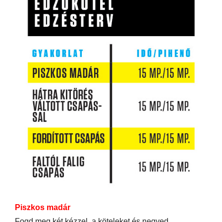
Piszkos madár
Fogd meg két kézzel
a köteleket és negyed