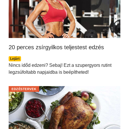
20 perces zsírgyilkos teljestest edzés
Lejárt
Nincs időd edzeni? Sebaj! Ezt a szupergyors rutint
legzsúfoltabb napjaidba is beépítheted!
EDZÉSTERVEK