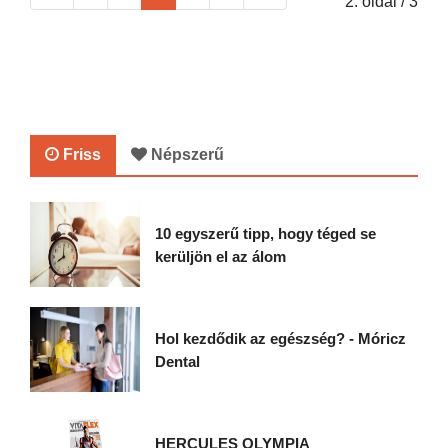
2. oldal / 3
Friss
Népszerű
10 egyszerű tipp, hogy téged se
kerüljön el az álom
Hol kezdődik az egészség? - Móricz
Dental
HERCULES OLYMPIA