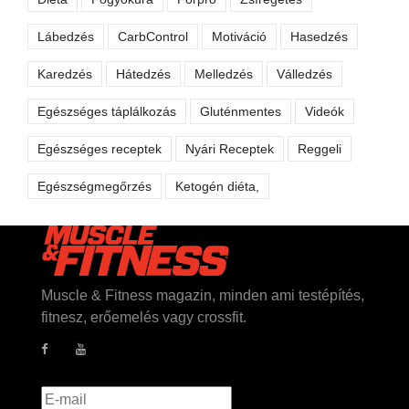
Lábedzés
CarbControl
Motiváció
Hasedzés
Karedzés
Hátedzés
Melledzés
Válledzés
Egészséges táplálkozás
Gluténmentes
Videók
Egészséges receptek
Nyári Receptek
Reggeli
Egészségmegőrzés
Ketogén diéta,
Muscle & Fitness magazin, minden ami testépítés,
fitnesz, erőemelés vagy crossfit.