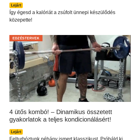
Lejárt
Így égesd a kalóriát a zsúfolt ünnepi készülődés
közepette!
EDZÉSTERVEK
4 ütős kombó! – Dinamikus összetett
gyakorlatok a teljes kondicionálásért!
Lejárt
Felturbóztunk néhány ismert klasszikust. Próbáld ki