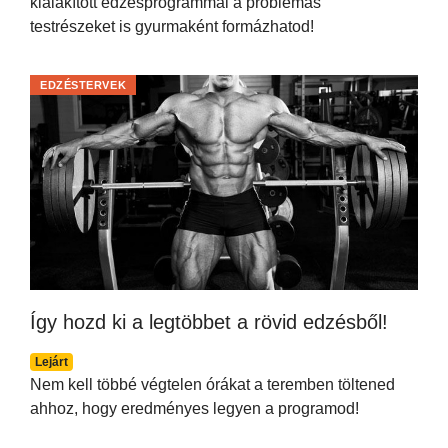
kialakított edzésprogrammal a problémás
testrészeket is gyurmaként formázhatod!
EDZÉSTERVEK
Így hozd ki a legtöbbet a rövid edzésből!
Lejárt
Nem kell többé végtelen órákat a teremben töltened
ahhoz, hogy eredményes legyen a programod!