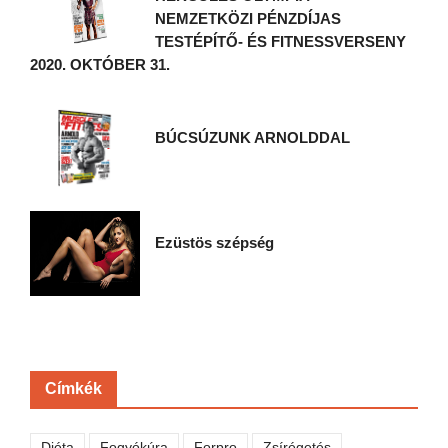
NEMZETKÖZI PÉNZDÍJAS
TESTÉPÍTŐ- ÉS FITNESSVERSENY
2020. OKTÓBER 31.
BÚCSÚZUNK ARNOLDDAL
Ezüstös szépség
Címkék
Diéta
Fogyókúra
Forpro
Zsírégetés