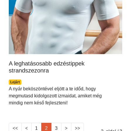
A leghatásosabb edzéstippek
strandszezonra
Lejárt
A nyár beköszöntével eljött a te időd, hogy
megmutasd kidolgozott izmaidat, amiket még
mindig nem késő fejleszteni!
1
2
3