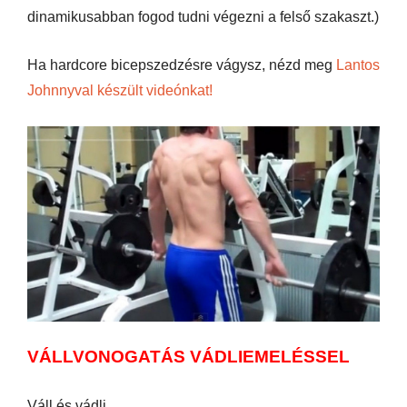
dinamikusabban fogod tudni végezni a felső szakaszt.)
Ha hardcore bicepszedzésre vágysz, nézd meg
Lantos
Johnnyval készült videónkat!
VÁLLVONOGATÁS VÁDLIEMELÉSSEL
Váll és vádli