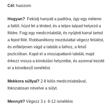
Cél:
hasizom
Hogyan?
Feküdj hanyatt a padlóra, úgy egy méterre
a faltól, húzd fel a térded, és a teljes talpad helyezd a
földre. Fogj egy medicinlabdát, és nyújtott karral tartsd
a fejed fölé. Robbanékony mozdulattal végezz felülést,
és erőteljesen vágd a labdát a falhoz, a felső
pozícióban. Kapd el a visszapattanó labdát, majd
érkezz vissza a kiindulási helyzetbe, és azonnal kezdd
el a következő ismétlést.
Mekkora súllyal?
2-8 kilós medicinlabdával,
fokozatosan növelve a súlyt.
Mennyit?
Végezz 3 x 6-12 ismétlést.