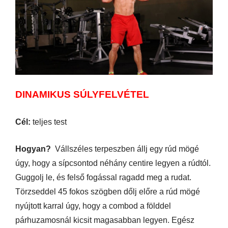
DINAMIKUS SÚLYFELVÉTEL
Cél:
teljes test
Hogyan?
Vállszéles terpeszben állj egy rúd mögé
úgy, hogy a sípcsontod néhány centire legyen a rúdtól.
Guggolj le, és felső fogással ragadd meg a rudat.
Törzseddel 45 fokos szögben dőlj előre a rúd mögé
nyújtott karral úgy, hogy a combod a földdel
párhuzamosnál kicsit magasabban legyen. Egész