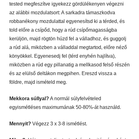
tested megfeszítve igyekezz gördülékenyen végezni
az alábbi mozdulatsort: A sarkadra támaszkodva
robbanékony mozdulattal egyenesítsd ki a térded, és
told előre a csípőd, hogy a rúd csípőmagasságba
kerüljön, majd rögtön húzd fel a válladhoz, és guggolj
a rúd alá, miközben a válladdal megtartod, előre néző
könyökkel. Egyenesedj fel (térd enyhén hajlítva),
miközben a rúd egy pillanatig a mellkasod felső részén
és az elülső deltákon megpihen. Ereszd vissza a
földre, majd ismételd meg.
Mekkora súllyal?
A normál súlyfelvételed
egyismétléses maximumának 50-80%-át használd.
Mennyit?
Végezz 3 x 3-8 ismétlést.