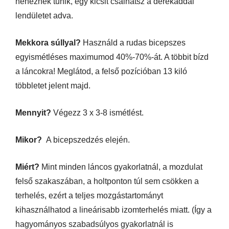
nehéznek tűnik, egy kicsit csalhatsz a derekaddal
lendületet adva.
Mekkora súllyal?
Használd a rudas bicepszes
egyismétléses maximumod 40%-70%-át. A többit bízd
a láncokra! Meglátod, a felső pozícióban 13 kiló
többletet jelent majd.
Mennyit?
Végezz 3 x 3-8 ismétlést.
Mikor?
A bicepszedzés elején.
Miért?
Mint minden láncos gyakorlatnál, a mozdulat
felső szakaszában, a holtponton túl sem csökken a
terhelés, ezért a teljes mozgástartományt
kihasználhatod a lineárisabb izomterhelés miatt. (Így a
hagyományos szabadsúlyos gyakorlatnál is