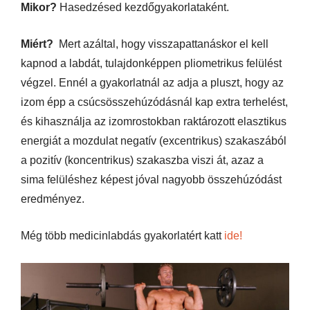
Mikor?
Hasedzésed kezdőgyakorlataként.
Miért?
Mert azáltal, hogy visszapattanáskor el kell
kapnod a labdát, tulajdonképpen pliometrikus felülést
végzel. Ennél a gyakorlatnál az adja a pluszt, hogy az
izom épp a csúcsösszehúzódásnál kap extra terhelést,
és kihasználja az izomrostokban raktározott elasztikus
energiát a mozdulat negatív (excentrikus) szakaszából
a pozitív (koncentrikus) szakaszba viszi át, azaz a
sima felüléshez képest jóval nagyobb összehúzódást
eredményez.
Még több medicinlabdás gyakorlatért katt
ide!