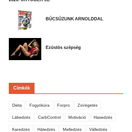
BÚCSÚZUNK ARNOLDDAL
Ezüstös szépség
Címkék
Diéta
Fogyókúra
Forpro
Zsírégetés
Lábedzés
CarbControl
Motiváció
Hasedzés
Karedzés
Hátedzés
Melledzés
Válledzés