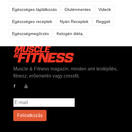
Egészséges táplálkozás
Gluténmentes
Videók
Egészséges receptek
Nyári Receptek
Reggeli
Egészségmegőrzés
Ketogén diéta,
Muscle & Fitness magazin, minden ami testépítés,
fitnesz, erőemelés vagy crossfit.