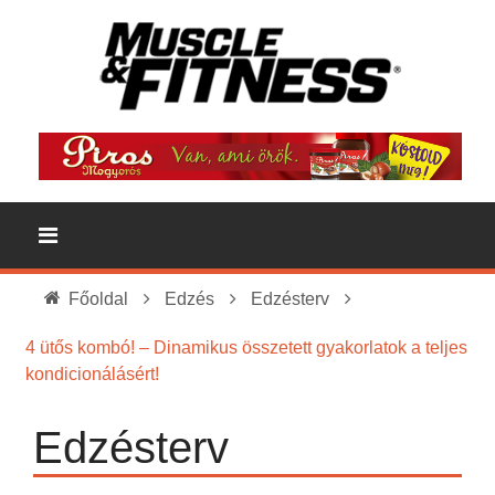
Főoldal
Edzés
Edzésterv
4 ütős kombó! – Dinamikus összetett gyakorlatok a teljes
kondicionálásért!
Edzésterv