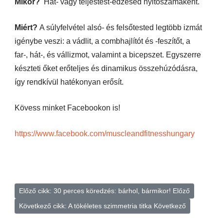
Mikor?
Hát- vagy teljestest-edzésed nyitószámaként.
Miért?
A súlyfelvétel alsó- és felsőtested legtöbb izmát
igénybe veszi: a vádlit, a combhajlítót és -feszítőt, a
far-, hát-, és vállizmot, valamint a bicepszet. Egyszerre
készteti őket erőteljes és dinamikus összehúzódásra,
így rendkívül hatékonyan erősít.
Kövess minket Facebookon is!
https://www.facebook.com/muscleandfitnesshungary
Előző cikk: 30 perces köredzés: bárhol, bármikor!
Előző
Következő cikk: A tökéletes szimmetria titka
Következő