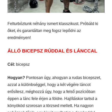
Felturbóztunk néhány ismert klasszikust. Próbáld ki
őket, és garantáltan meg fogsz lepődni az
eredményen!
ÁLLÓ BICEPSZ RÚDDAL ÉS LÁNCCAL
Cél:
bicepsz
Hogyan?
Pontosan úgy, ahogyan a rudas bicepszet,
azzal a különbséggel, hogy a két végére láncot
erősítesz, méghozzá úgy, hogy a felső pozícióban
éppen a lánc fele érjen a földre. Hajlításkor tartsd a
könyököd szorosan a törzsed mellett. Ha nagyon