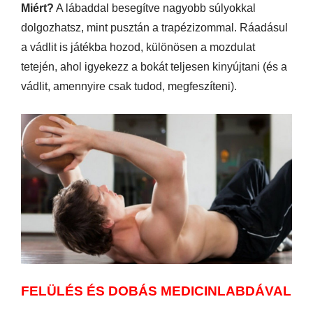
Miért?
A lábaddal besegítve nagyobb súlyokkal
dolgozhatsz, mint pusztán a trapézizommal. Ráadásul
a vádlit is játékba hozod, különösen a mozdulat
tetején, ahol igyekezz a bokát teljesen kinyújtani (és a
vádlit, amennyire csak tudod, megfeszíteni).
FELÜLÉS ÉS DOBÁS MEDICINLABDÁVAL