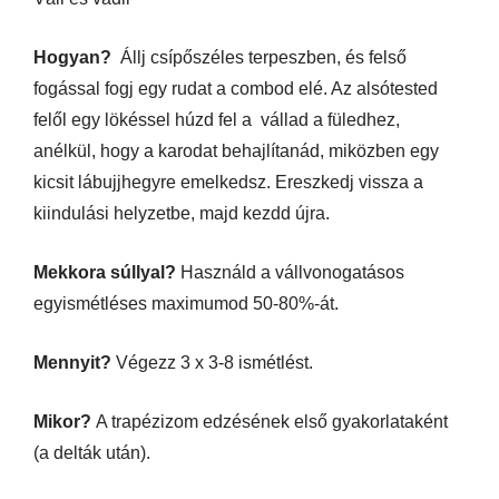
Hogyan?
Állj csípőszéles terpeszben, és felső
fogással fogj egy rudat a combod elé. Az alsótested
felől egy lökéssel húzd fel a vállad a füledhez,
anélkül, hogy a karodat behajlítanád, miközben egy
kicsit lábujjhegyre emelkedsz. Ereszkedj vissza a
kiindulási helyzetbe, majd kezdd újra.
Mekkora súllyal?
Használd a vállvonogatásos
egyismétléses maximumod 50-80%-át.
Mennyit?
Végezz 3 x 3-8 ismétlést.
Mikor?
A trapézizom edzésének első gyakorlataként
(a delták után).