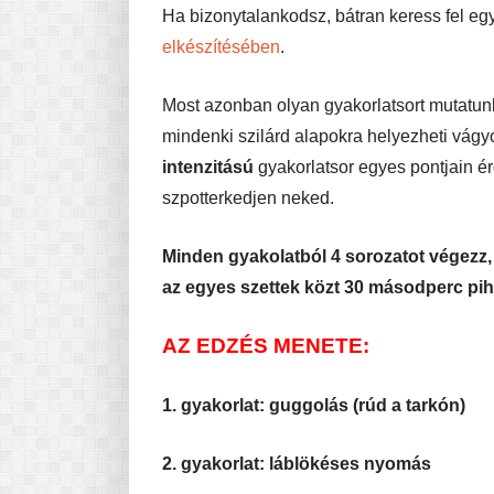
Ha bizonytalankodsz, bátran keress fel eg
elkészítésében
.
Most azonban olyan gyakorlatsort mutatunk,
mindenki szilárd alapokra helyezheti vágyo
intenzitású
gyakorlatsor egyes pontjain é
szpotterkedjen neked.
Minden gyakolatból 4 sorozatot végezz, 8
az egyes szettek közt 30 másodperc pih
AZ EDZÉS MENETE:
1. gyakorlat: guggolás (rúd a
tarkón)
2. gyakorlat: láblökéses nyomás