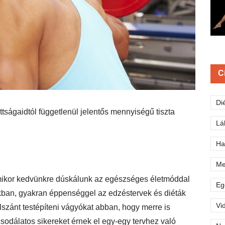
C
Di
ttságaidtól függetlenül jelentős mennyiségű tiszta
Lá
Ha
Me
ikor kedvünkre dúskálunk az egészséges életmóddal
Eg
kban, gyakran éppenséggel az edzéstervek és diéták
Vi
elszánt testépíteni vágyókat abban, hogy merre is
sodálatos sikereket érnek el egy-egy tervhez való