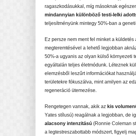
ragaszkodásukkal, míg másoknak egészen 
mindannyian különböző testi-lelki adot
teljesítményünk mintegy 50%-ban a geneti
Ez persze nem ment fel minket a küldetés
megteremtésével a lehető legjobban aknáz
50%-a ugyanis az olyan külső környezeti té
egyáltalán teljes életmódunk. Léteznek kü
elemzésből leszűrt információkat használj
területekre fókuszálva, mint amilyen az e
regeneráció ütemezése.
Rengetegen vannak, akik az
kis volumen
Yates stílusú) reagálnak a legjobban, de i
alacsony intenzitású
(Ronnie Coleman st
a legtestreszabottabb módszert, figyelj ma