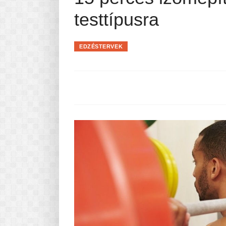
Pasta-túra - avagy A TÉSZTA
testtípusra
MINDENNAPI KENYERÜNK
A karácsonyról dióhéjban
EDZÉSTERVEK