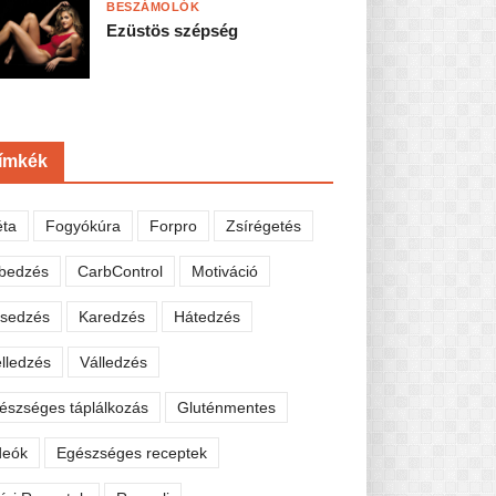
BESZÁMOLÓK
Ezüstös szépség
ímkék
éta
Fogyókúra
Forpro
Zsírégetés
bedzés
CarbControl
Motiváció
sedzés
Karedzés
Hátedzés
lledzés
Válledzés
észséges táplálkozás
Gluténmentes
deók
Egészséges receptek