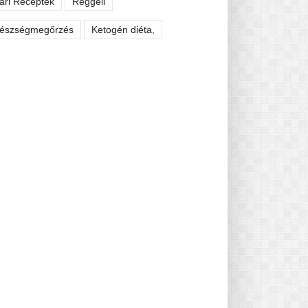
ári Receptek
Reggeli
észségmegőrzés
Ketogén diéta,