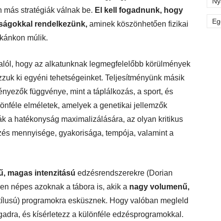
Ny
más stratégiák válnak be.
El kell fogadnunk, hogy
Eg
tságokkal rendelkezünk,
aminek köszönhetően fizikai
kánkon múlik.
 alól, hogy az alkatunknak legmegfelelőbb körülmények
zuk ki egyéni tehetségeinket. Teljesítményünk másik
nyezők függvénye, mint a táplálkozás, a sport, és
lönféle elméletek, amelyek a genetikai jellemzők
ák a hatékonyság maximalizálására, az olyan kritikus
dzés mennyisége, gyakorisága, tempója, valamint a
ű, magas intenzitású
edzésrendszerekre (Dorian
gen népes azoknak a tábora is, akik a
nagy volumenű,
ílusú) programokra esküsznek. Hogy valóban megleld
gadra, és kísérletezz a különféle edzésprogramokkal.