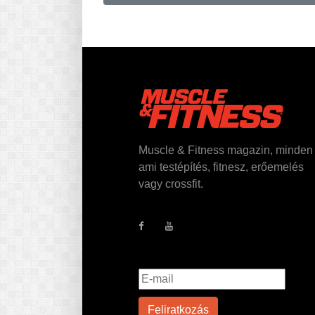
Muscle & Fitness magazin, minden
ami testépítés, fitnesz, erőemelés
vagy crossfit.