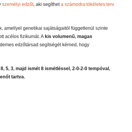
y
személyi edzőt
, aki segíthet
a számodra tökéletes terv
 amellyel genetikai sajátságaitól függetlenül szinte
tt acélos fizikumát. A
kis volumenű, magas
rdemes edzőtársad segítségét kérned, hogy
, 5, 3, majd ismét 8 ismétléssel, 2-0-2-0 tempóval,
enőt tartva.