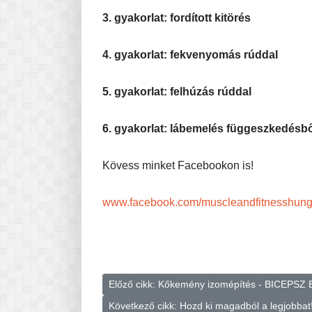
3. gyakorlat: fordított kitörés
4. gyakorlat: fekvenyomás rúddal
5. gyakorlat: felhúzás rúddal
6. gyakorlat: lábemelés függeszkedésb
Kövess minket Facebookon is!
www.facebook.com/muscleandfitnesshung
Előző cikk: Kőkemény izomépítés - BICEPSZ
Következő cikk: Hozd ki magadból a legjobbat!