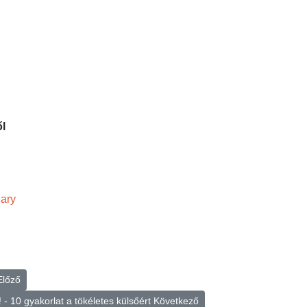
ől
ary
Előző
 - 10 gyakorlat a tökéletes külsőért
Következő