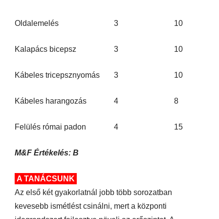
Oldalemelés
3
10
Kalapács bicepsz
3
10
Kábeles tricepsznyomás
3
10
Kábeles harangozás
4
8
Felülés római padon
4
15
M&F Értékelés: B
A TANÁCSUNK
Az első két gyakorlatnál jobb több sorozatban
kevesebb ismétlést csinálni, mert a központi