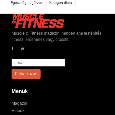
Egészségmegőrzés
Ketogén diéta,
Muscle & Fitness magazin, minden ami testépítés,
fitnesz, erőemelés vagy crossfit.
Menük
Magazin
Videók