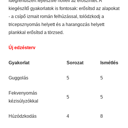
idegrendszert fejlesztve növeli az erőszintet. A
kiegészítő gyakorlatok is fontosak: erősítsd az alapokat
- a csípő izmait román felhúzással, tolódzkodj a
tricepsznyomás helyett és a harangozás helyett
plankkal erősítsd a törzsed.
Új edzésterv
Gyakorlat
Sorozat
Ismétlés
Guggolás
5
5
Fekvenyomás
5
5
kézisúlyzókkal
Húzódzkodás
4
8