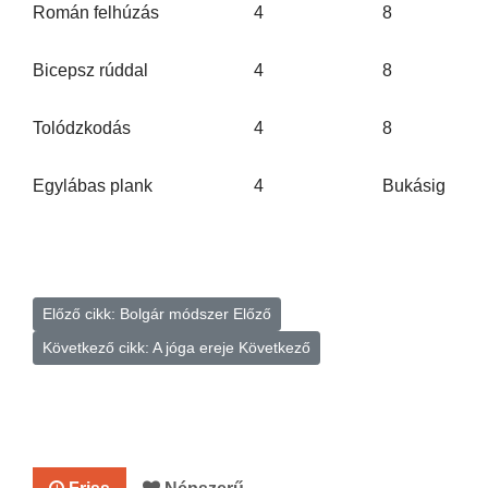
Román felhúzás
4
8
Bicepsz rúddal
4
8
Tolódzkodás
4
8
Egylábas plank
4
Bukásig
Előző cikk: Bolgár módszer
Előző
Következő cikk: A jóga ereje
Következő