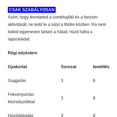
CSAK SZABÁLYOSAN
Azért, hogy fenntartsd a combhajlító és a farizom
aktivitását, ne tedd le a súlyt a földre közben. Ha nem
tudod egyenesen tartani a hátad, húzd hátra a
lapockáidat.
Régi edzésterv
Gyakorlat
Sorozat
Ismétlés
Guggolás
3
8
Fekvenyomás
3
8
kézisúlyzókkal
Húzódzkodás
3
8