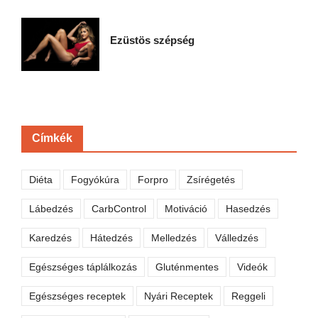
Ezüstös szépség
Címkék
Diéta
Fogyókúra
Forpro
Zsírégetés
Lábedzés
CarbControl
Motiváció
Hasedzés
Karedzés
Hátedzés
Melledzés
Válledzés
Egészséges táplálkozás
Gluténmentes
Videók
Egészséges receptek
Nyári Receptek
Reggeli