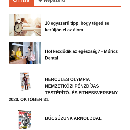
Friss
Népszerű
10 egyszerű tipp, hogy téged se
kerüljön el az álom
Hol kezdődik az egészség? - Móricz
Dental
HERCULES OLYMPIA
NEMZETKÖZI PÉNZDÍJAS
TESTÉPÍTŐ- ÉS FITNESSVERSENY
2020. OKTÓBER 31.
BÚCSÚZUNK ARNOLDDAL