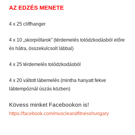
AZ EDZÉS MENETE
4 x 25 cliffhanger
4 x 10 „skorpiófarok” (térdemelés tolódzkodásból előre
és hátra, összekulcsolt lábbal)
4 x 25 térdemelés tolódzkodásból
4 x 20 váltott lábemelés (mintha hanyatt fekve
lábtempóznál úszás közben)
Kövess minket Facebookon is!
https://facebook.com/muscleandfitnesshungary