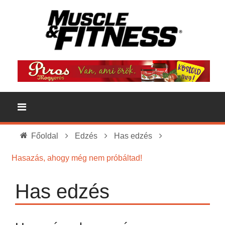
Főoldal
Edzés
Has edzés
Hasazás, ahogy még nem próbáltad!
Has edzés