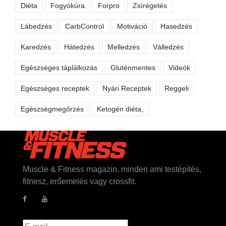
Diéta
Fogyókúra
Forpro
Zsírégetés
Lábedzés
CarbControl
Motiváció
Hasedzés
Karedzés
Hátedzés
Melledzés
Válledzés
Egészséges táplálkozás
Gluténmentes
Videók
Egészséges receptek
Nyári Receptek
Reggeli
Egészségmegőrzés
Ketogén diéta,
Muscle & Fitness magazin, minden ami testépítés,
fitnesz, erőemelés vagy crossfit.