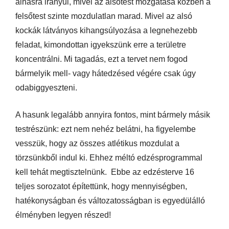
alhasra irányul, mivel az alsótest mozgatása közben a
felsőtest szinte mozdulatlan marad. Mivel az alsó
kockák látványos kihangsúlyozása a legnehezebb
feladat, kimondottan igyekszünk erre a területre
koncentrálni. Mi tagadás, ezt a tervet nem fogod
bármelyik mell- vagy hátedzésed végére csak úgy
odabiggyeszteni.
A hasunk legalább annyira fontos, mint bármely másik
testrészünk: ezt nem nehéz belátni, ha figyelembe
vesszük, hogy az összes atlétikus mozdulat a
törzsünkből indul ki. Ehhez méltó edzésprogrammal
kell tehát megtisztelnünk. Ebbe az edzésterve 16
teljes sorozatot építettünk, hogy mennyiségben,
hatékonyságban és változatosságban is egyedülálló
élményben legyen részed!