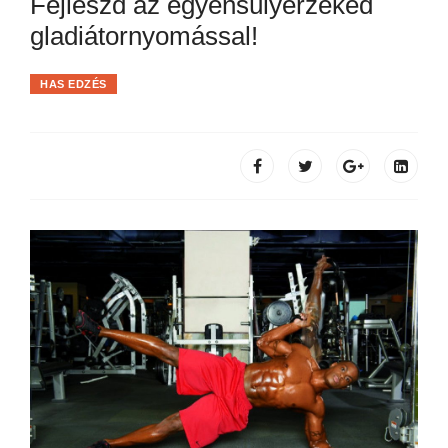
Fejleszd az egyensúlyérzéked
gladiátornyomással!
HAS EDZÉS