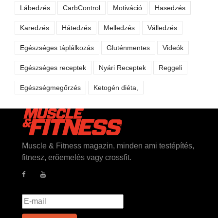
Lábedzés
CarbControl
Motiváció
Hasedzés
Karedzés
Hátedzés
Melledzés
Válledzés
Egészséges táplálkozás
Gluténmentes
Videók
Egészséges receptek
Nyári Receptek
Reggeli
Egészségmegőrzés
Ketogén diéta,
Muscle & Fitness magazin, minden ami testépítés,
fitnesz, erőemelés vagy crossfit.