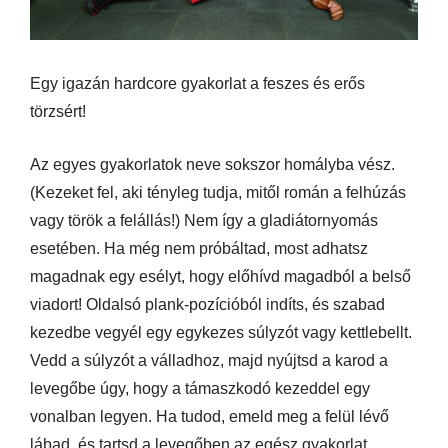
Egy igazán hardcore gyakorlat a feszes és erős
törzsért!
Az egyes gyakorlatok neve sokszor homályba vész.
(Kezeket fel, aki tényleg tudja, mitől román a felhúzás
vagy török a felállás!) Nem így a gladiátornyomás
esetében. Ha még nem próbáltad, most adhatsz
magadnak egy esélyt, hogy előhívd magadból a belső
viadort! Oldalsó plank-pozícióból indíts, és szabad
kezedbe vegyél egy egykezes súlyzót vagy kettlebellt.
Vedd a súlyzót a válladhoz, majd nyújtsd a karod a
levegőbe úgy, hogy a támaszkodó kezeddel egy
vonalban legyen. Ha tudod, emeld meg a felül lévő
lábad, és tartsd a levegőben az egész gyakorlat