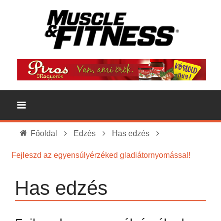
Főoldal
Edzés
Has edzés
Fejleszd az egyensúlyérzéked gladiátornyomással!
Has edzés