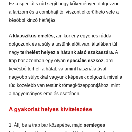
Ez a speciális rúd segít hogy kőkeményen dolgozzon
a farizom és a combhajlító, viszont elkerülhető vele a
későbbi kínzó hátfájás!
A
klasszikus emelés,
amikor egy egyenes rúddal
dolgozunk és a súly a testünk előtt van, általában túl
nagy
terhelést helyez a hátunk alsó szakaszára.
A
trap bar azonban egy olyan
speciális eszköz,
ami
kevésbé terheli a hátat, valamint használatával
nagyobb súlyokkal vagyunk képesek dolgozni, mivel a
rúd közelebb van testünk tömegközéppontjához, mint
a hagyományos emelés esetében.
A gyakorlat helyes kivitelezése
1. Állj be a trap bar közepébe, majd
semleges