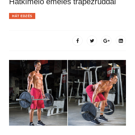
Hátkímélő emelés trapézrúddal
HÁT EDZÉS