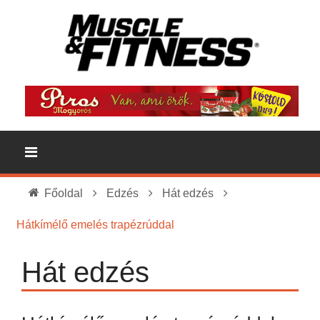
Főoldal
Edzés
Hát edzés
Hátkímélő emelés trapézrúddal
Hát edzés