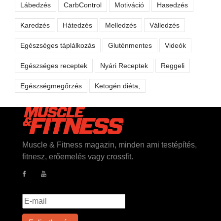
Lábedzés
CarbControl
Motiváció
Hasedzés
Karedzés
Hátedzés
Melledzés
Válledzés
Egészséges táplálkozás
Gluténmentes
Videók
Egészséges receptek
Nyári Receptek
Reggeli
Egészségmegőrzés
Ketogén diéta,
Muscle & Fitness magazin, minden ami testépítés,
fitnesz, erőemelés vagy crossfit.