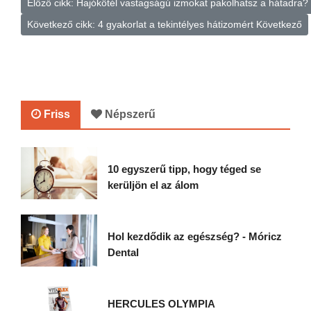
Előző cikk: Hajókötél vastagságú izmokat pakolhatsz a hátadra?
Következő cikk: 4 gyakorlat a tekintélyes hátizomért
Következő
Friss
Népszerű
10 egyszerű tipp, hogy téged se
kerüljön el az álom
Hol kezdődik az egészség? - Móricz
Dental
HERCULES OLYMPIA