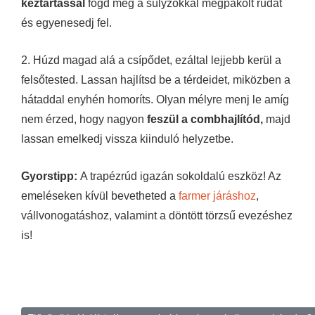
kéztartással
fogd meg a súlyzókkal megpakolt rudat
és egyenesedj fel.
2. Húzd magad alá a csípődet, ezáltal lejjebb kerül a
felsőtested. Lassan hajlítsd be a térdeidet, miközben a
hátaddal enyhén homoríts. Olyan mélyre menj le amíg
nem érzed, hogy nagyon
feszül a combhajlítód,
majd
lassan emelkedj vissza kiinduló helyzetbe.
Gyorstipp:
A trapézrúd igazán sokoldalú eszköz! Az
emeléseken kívül bevetheted a
farmer járáshoz
,
vállvonogatáshoz, valamint a döntött törzsű evezéshez
is!