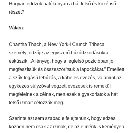
Hogyan eddzük hatékonyan a hát felső és középső
részét?
Válasz
Chantha Thach, a New York-i Crunch Tribeca
személyi edzője az egyszerű húzódzkodásokra
esküszik. „A lényeg, hogy a legfelső pozícióban jól
megfeszítsük és összeszorítsuk a lapockákat.” Emellett
a szűk fogású lehúzás, a kábeles evezés, valamint az
egykezes súlyzóval végzett evezések is remekül
megfelelnek a célnak, mert ezek a gyakorlatok a hát
felső izmait célozzák meg.
Szerinte azt sem szabad elfelejtenünk, hogy edzés
közben nem csak az izmok, de az elménk is keményen