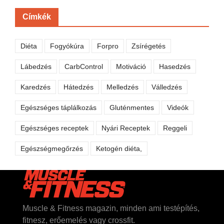
Címkék
Diéta
Fogyókúra
Forpro
Zsírégetés
Lábedzés
CarbControl
Motiváció
Hasedzés
Karedzés
Hátedzés
Melledzés
Válledzés
Egészséges táplálkozás
Gluténmentes
Videók
Egészséges receptek
Nyári Receptek
Reggeli
Egészségmegőrzés
Ketogén diéta,
Muscle & Fitness magazin, minden ami testépítés,
fitnesz, erőemelés vagy crossfit.