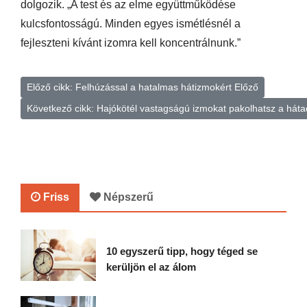
dolgozik. „A test és az elme együttműködése
kulcsfontosságú. Minden egyes ismétlésnél a
fejleszteni kívánt izomra kell koncentrálnunk.”
Előző cikk: Felhúzással a hatalmas hátizmokért
Előző
Következő cikk: Hajókötél vastagságú izmokat pakolhatsz a hát
Friss
Népszerű
10 egyszerű tipp, hogy téged se
kerüljön el az álom