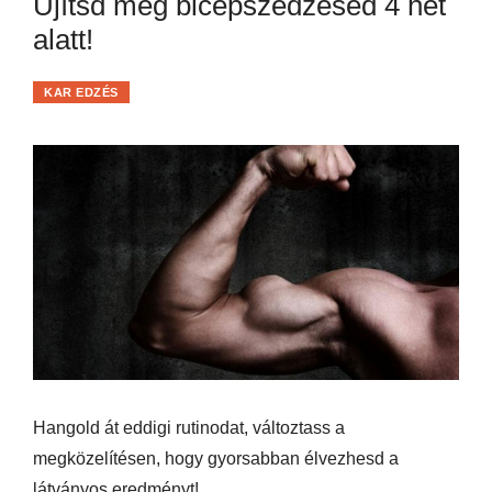
Újítsd meg bicepszedzésed 4 hét
alatt!
KAR EDZÉS
Hangold át eddigi rutinodat, változtass a
megközelítésen, hogy gyorsabban élvezhesd a
látványos eredményt!