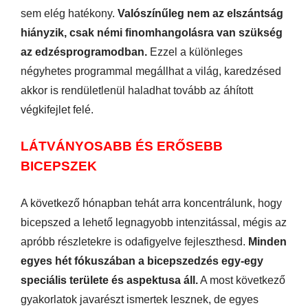
sem elég hatékony.
Valószínűleg nem az elszántság
hiányzik, csak némi finomhangolásra van szükség
az edzésprogramodban.
Ezzel a különleges
négyhetes programmal megállhat a világ, karedzésed
akkor is rendületlenül haladhat tovább az áhított
végkifejlet felé.
LÁTVÁNYOSABB ÉS ERŐSEBB
BICEPSZEK
A következő hónapban tehát arra koncentrálunk, hogy
bicepszed a lehető legnagyobb intenzitással, mégis az
apróbb részletekre is odafigyelve fejleszthesd.
Minden
egyes hét fókuszában a bicepszedzés egy-egy
speciális területe és aspektusa áll.
A most következő
gyakorlatok javarészt ismertek lesznek, de egyes