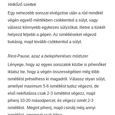
Vetkőző szettek
Egy nehezebb sorozat elvégzése után a rúd mindkét
végén egyelő mértékben csökkentsd a súlyt, vagy
válassz könnyebb egykezes súlyzókat, illetve a tüskét
helyezd feljebb a gépen. Az ismétléseket végezd
bukásig, majd tovább csökkentsd a súlyt.
Rest-Pause, azaz a belepihenéses módszer
Lényege, hogy az egyes sorozatok közbe is pihenőket
iktatsz be, hogy a végén összességében még több
ismétlést préselhess ki magadról. Válassz olyan súlyt,
amellyel maximum 5-6 ismétlést tudsz végezni, de
első nekifutásra csak 2-3 ismétlést végezz, majd
pihenj 10-20 másodpercet, és végezz ismét 2-3
ismétlést. Megint pihenj, majd csinálj még annyi
ismétlést, amennyit csak bírsz.