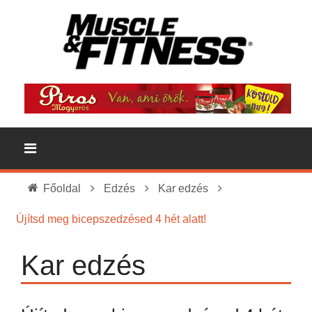
Főoldal
Edzés
Kar edzés
Újítsd meg bicepszedzésed 4 hét alatt!
Kar edzés