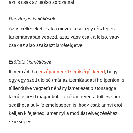
azt is csak az utolsó sorozatnál.
Részleges ismétlések
Az ismétléseket csak a mozdulatsor egy részleges
tartományában végezd, azaz vagy csak a felső, vagy
csak az alsó szakaszt ismételgetve.
Erőltetett ismétlések
Itt nem árt, ha
edzőpartnered segítségét kéred
, hogy
egy-egy szett utolsó (már az izomfáradási holtponton is
túllendülve végzett) néhány ismétlését biztonsággal
kierőltethesd magadból. Edzőpartnered adott esetben
segíthet a súly felemelésében is, hogy csak annyi erőt
kelljen kifejtened, amennyi a modulat elvégzéséhez
szükséges.