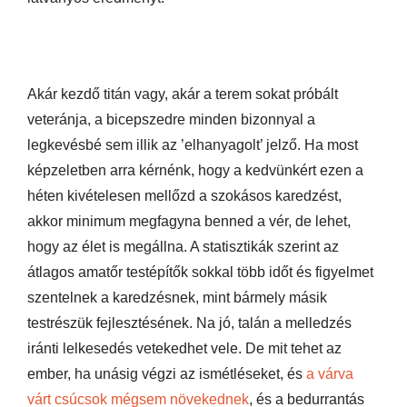
Akár kezdő titán vagy, akár a terem sokat próbált
veteránja, a bicepszedre minden bizonnyal a
legkevésbé sem illik az ’elhanyagolt’ jelző. Ha most
képzeletben arra kérnénk, hogy a kedvünkért ezen a
héten kivételesen mellőzd a szokásos karedzést,
akkor minimum megfagyna benned a vér, de lehet,
hogy az élet is megállna. A statisztikák szerint az
átlagos amatőr testépítők sokkal több időt és figyelmet
szentelnek a karedzésnek, mint bármely másik
testrészük fejlesztésének. Na jó, talán a melledzés
iránti lelkesedés vetekedhet vele. De mit tehet az
ember, ha unásig végzi az ismétléseket, és
a várva
várt csúcsok mégsem növekednek
, és a bedurrantás