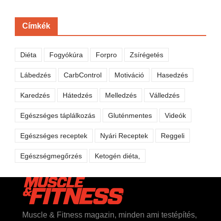
Címkék
Diéta
Fogyókúra
Forpro
Zsírégetés
Lábedzés
CarbControl
Motiváció
Hasedzés
Karedzés
Hátedzés
Melledzés
Válledzés
Egészséges táplálkozás
Gluténmentes
Videók
Egészséges receptek
Nyári Receptek
Reggeli
Egészségmegőrzés
Ketogén diéta,
Muscle & Fitness magazin, minden ami testépítés,