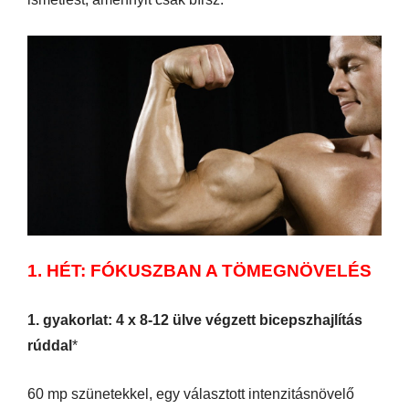
1. HÉT: FÓKUSZBAN A TÖMEGNÖVELÉS
1. gyakorlat: 4 x 8-12 ülve végzett bicepszhajlítás
rúddal
*
60 mp szünetekkel, egy választott intenzitásnövelő