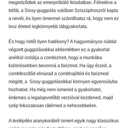
megedződtek az emerpróbáló feladatban. Félretéve a
tréfát, a Sissy-guggolás valóban Sziszüphoszról kapta
a nevét, és ilyen ómennel számíthatsz rá, hogy nem ez
lesz életed legkönnyebb lábgyakorlata.
És hogy mitől ilyen hatékony? A hagyományos rúddal
végzett guggolásokkal ekllentétben ez a gyakorlat
anélkül izolálja a combizmot, hogy a munkába
különösebben bevonná a farizmot. Ha úgy érzed, a
combfeszítőd elmarad a combhajlítód és farizmod
mögött, a Sissy-guggolásokkal könnyen egyensúlyba
hozhatod. Ha még nem ismered a gyakorlatot,
érdemes a legalapvetőbb verzióval kezdened, majd
szép fokozatosan rátérned a nehezebbekre.
A testépítés aranykorából ismert egyik nagy klasszikus