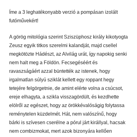
Íme a 3 leghatékonyabb verzió a pompásan izolált
futóművekért!
A görög mitológia szerint Sziszüphosz király kikotyogta
Zeusz egyik titkos szerelmi kalandját, majd csellel
megkötözte Hádészt, az Alvilág urát, így napokig senki
nem halt meg a Földön. Fecsegéséért és
ravaszságáért azzal büntették az istenek, hogy
irgalmatlan súlyú sziklát kellett egy roppant hegy
tetejére felgörgetnie, de amint elérte volna a csúcsot,
ereje elhagyta, a szikla visszagördült, és kezdhette
elölről az egészet, hogy az örökkévalóságig folytassa
reménytelen küzdelmét. Hát, nem valószínű, hogy
bárki is szívesen cserélne a pórul járt királlyal, hacsak
nem combizmokat, mert azok bizonyára kellően