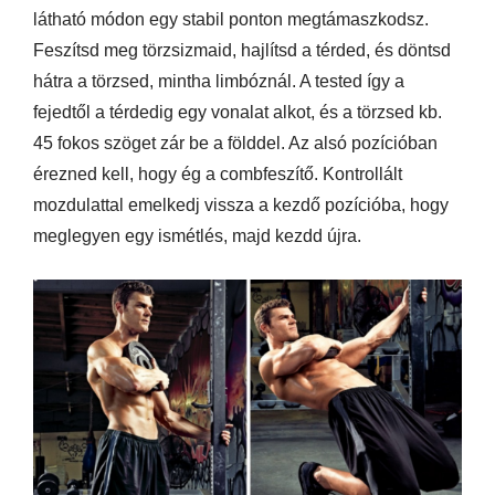
látható módon egy stabil ponton megtámaszkodsz.
Feszítsd meg törzsizmaid, hajlítsd a térded, és döntsd
hátra a törzsed, mintha limbóznál. A tested így a
fejedtől a térdedig egy vonalat alkot, és a törzsed kb.
45 fokos szöget zár be a földdel. Az alsó pozícióban
érezned kell, hogy ég a combfeszítő. Kontrollált
mozdulattal emelkedj vissza a kezdő pozícióba, hogy
meglegyen egy ismétlés, majd kezdd újra.