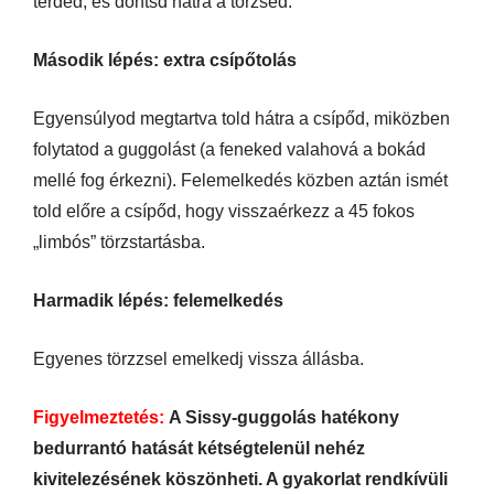
térded, és döntsd hátra a törzsed.
Második lépés: extra csípőtolás
Egyensúlyod megtartva told hátra a csípőd, miközben
folytatod a guggolást (a feneked valahová a bokád
mellé fog érkezni). Felemelkedés közben aztán ismét
told előre a csípőd, hogy visszaérkezz a 45 fokos
„limbós” törzstartásba.
Harmadik lépés: felemelkedés
Egyenes törzzsel emelkedj vissza állásba.
Figyelmeztetés:
A Sissy-guggolás hatékony
bedurrantó hatását kétségtelenül nehéz
kivitelezésének köszönheti. A gyakorlat rendkívüli