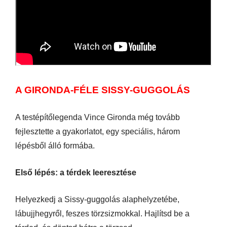
A GIRONDA-FÉLE SISSY-GUGGOLÁS
A testépítőlegenda Vince Gironda még tovább
fejlesztette a gyakorlatot, egy speciális, három
lépésből álló formába.
Első lépés: a térdek leeresztése
Helyezkedj a Sissy-guggolás alaphelyzetébe,
lábujjhegyről, feszes törzsizmokkal. Hajlítsd be a