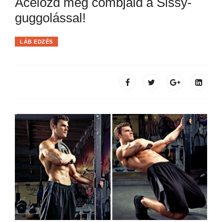
Acélozd meg combjaid a Sissy-
guggolással!
LÁB EDZÉS