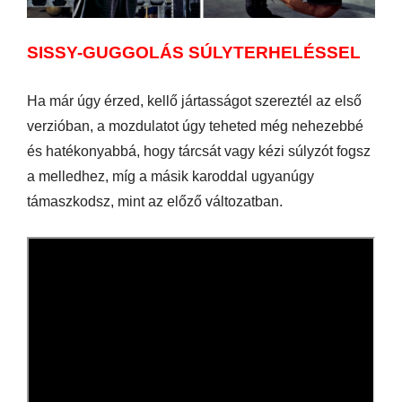
SISSY-GUGGOLÁS SÚLYTERHELÉSSEL
Ha már úgy érzed, kellő jártasságot szereztél az első
verzióban, a mozdulatot úgy teheted még nehezebbé
és hatékonyabbá, hogy tárcsát vagy kézi súlyzót fogsz
a melledhez, míg a másik karoddal ugyanúgy
támaszkodsz, mint az előző változatban.