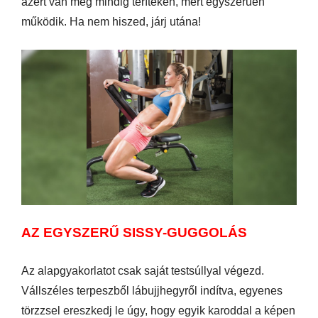
azért van még mindig terítéken, mert egyszerűen
működik. Ha nem hiszed, járj utána!
AZ EGYSZERŰ SISSY-GUGGOLÁS
Az alapgyakorlatot csak saját testsúllyal végezd.
Vállszéles terpeszből lábujjhegyről indítva, egyenes
törzzsel ereszkedj le úgy, hogy egyik karoddal a képen