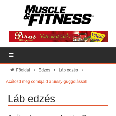
Főoldal
Edzés
Láb edzés
Acélozd meg combjaid a Sissy-guggolással!
Láb edzés