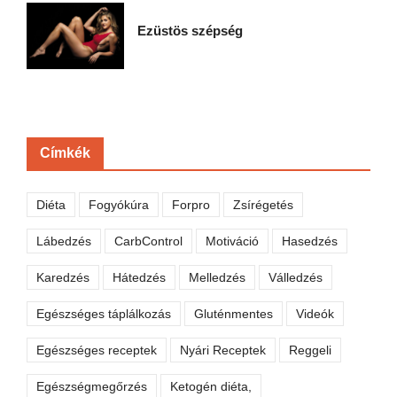
Ezüstös szépség
Címkék
Diéta
Fogyókúra
Forpro
Zsírégetés
Lábedzés
CarbControl
Motiváció
Hasedzés
Karedzés
Hátedzés
Melledzés
Válledzés
Egészséges táplálkozás
Gluténmentes
Videók
Egészséges receptek
Nyári Receptek
Reggeli
Egészségmegőrzés
Ketogén diéta,