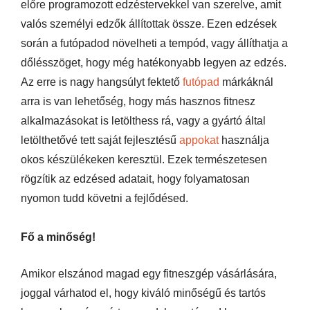
előre programozott edzéstervekkel van szerelve, amit
valós személyi edzők állítottak össze. Ezen edzések
során a futópadod növelheti a tempód, vagy állíthatja a
dőlésszöget, hogy még hatékonyabb legyen az edzés.
Az erre is nagy hangsúlyt fektető
futópad
márkáknál
arra is van lehetőség, hogy más hasznos fitnesz
alkalmazásokat is letölthess rá, vagy a gyártó által
letölthetővé tett saját fejlesztésű
appokat
használja
okos készülékeken keresztül. Ezek természetesen
rögzítik az edzésed adatait, hogy folyamatosan
nyomon tudd követni a fejlődésed.
Fő a minőség!
Amikor elszánod magad egy fitneszgép vásárlására,
joggal várhatod el, hogy kiváló minőségű és tartós