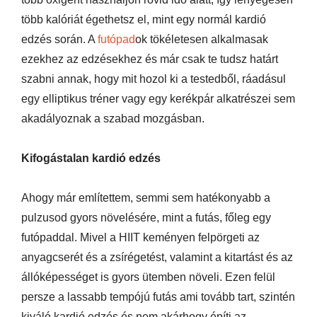
több kalóriát égethetsz el, mint egy normál kardió
edzés során. A
futópad
ok tökéletesen alkalmasak
ezekhez az edzésekhez és már csak te tudsz határt
szabni annak, hogy mit hozol ki a testedből, ráadásul
egy elliptikus tréner vagy egy kerékpár alkatrészei sem
akadályoznak a szabad mozgásban.
Kifogástalan kardió edzés
Ahogy már említettem, semmi sem hatékonyabb a
pulzusod gyors növelésére, mint a futás, főleg egy
futópaddal. Mivel a HIIT keményen felpörgeti az
anyagcserét és a zsírégetést, valamint a kitartást és az
állóképességet is gyors ütemben növeli. Ezen felül
persze a lassabb tempójú futás ami tovább tart, szintén
kiváló kardió edzés és nem akárhogy építi az