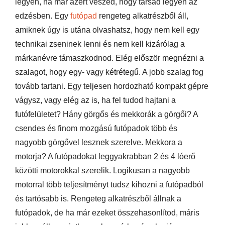
legyen, ha már azért veszed, hogy társad legyen az
edzésben. Egy
futópad
rengeteg alkatrészből áll,
amiknek úgy is utána olvashatsz, hogy nem kell egy
technikai zseninek lenni és nem kell kizárólag a
márkanévre támaszkodnod. Elég először megnézni a
szalagot, hogy egy- vagy kétrétegű. A jobb szalag fog
tovább tartani. Egy teljesen hordozható kompakt gépre
vágysz, vagy elég az is, ha fel tudod hajtani a
futófelületet? Hány görgős és mekkorák a görgői? A
csendes és finom mozgású futópadok több és
nagyobb görgővel lesznek szerelve. Mekkora a
motorja? A futópadokat leggyakrabban 2 és 4 lóerő
közötti motorokkal szerelik. Logikusan a nagyobb
motorral több teljesítményt tudsz kihozni a futópadból
és tartósabb is. Rengeteg alkatrészből állnak a
futópadok, de ha már ezeket összehasonlítod, máris