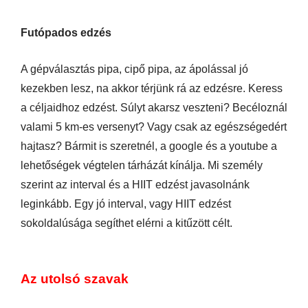
Futópados edzés
A gépválasztás pipa, cipő pipa, az ápolással jó
kezekben lesz, na akkor térjünk rá az edzésre. Keress
a céljaidhoz edzést. Súlyt akarsz veszteni? Becéloznál
valami 5 km-es versenyt? Vagy csak az egészségedért
hajtasz? Bármit is szeretnél, a google és a youtube a
lehetőségek végtelen tárházát kínálja. Mi személy
szerint az interval és a HIIT edzést javasolnánk
leginkább. Egy jó interval, vagy HIIT edzést
sokoldalúsága segíthet elérni a kitűzött célt.
Az utolsó szavak