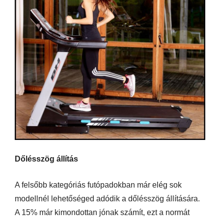
Dőlésszög állítás
A felsőbb kategóriás futópadokban már elég sok
modellnél lehetőséged adódik a dőlésszög állítására.
A 15% már kimondottan jónak számít, ezt a normát