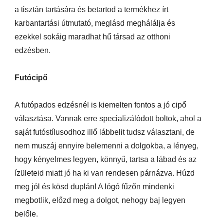
a tisztán tartására és betartod a termékhez írt
karbantartási útmutató, meglásd meghálálja és
ezekkel sokáig maradhat hű társad az otthoni
edzésben.
Futócipő
A futópados edzésnél is kiemelten fontos a jó cipő
választása. Vannak erre specializálódott boltok, ahol a
saját futóstílusodhoz illő lábbelit tudsz választani, de
nem muszáj ennyire belemenni a dolgokba, a lényeg,
hogy kényelmes legyen, könnyű, tartsa a lábad és az
ízületeid miatt jó ha ki van rendesen párnázva. Húzd
meg jól és kösd duplán! A lógó fűzőn mindenki
megbotlik, előzd meg a dolgot, nehogy baj legyen
belőle.