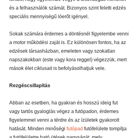
és a felhasználók számát. Bizonyos szint feletti edzés
speciális mennyiségű lóerőt igényel.
Sokak számára érdemes a döntésnél figyelembe venni
a motor működési zaját is. Ez különösen fontos, ha az
edzések társasházban, emeleten vagy szokatlan
napszakokban (este vagy kora reggel) végezzük, mert
mások élet ciklusait is befolyásolhatjuk vele.
Rezgéscsillapítás
Abban az esetben, ha gyakran és hosszú ideig fut
vagy tartós gyaloglás végez a futópadon, érdemes
figyelemmel venni a térdre és az ízületek gyakorolt
hatását. Minden minőségi
futópad
futófelülete tompítja
a futófelületre ható ütések nagyságát, mely