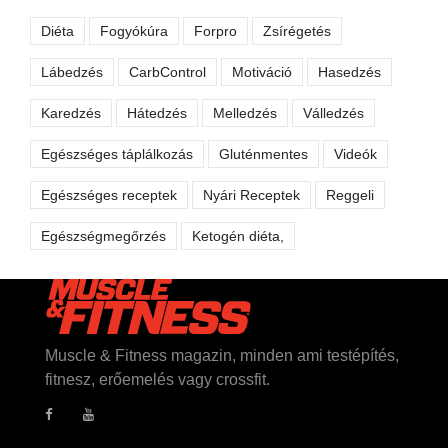
Diéta
Fogyókúra
Forpro
Zsírégetés
Lábedzés
CarbControl
Motiváció
Hasedzés
Karedzés
Hátedzés
Melledzés
Válledzés
Egészséges táplálkozás
Gluténmentes
Videók
Egészséges receptek
Nyári Receptek
Reggeli
Egészségmegőrzés
Ketogén diéta,
Muscle & Fitness magazin, minden ami testépítés,
fitnesz, erőemelés vagy crossfit.