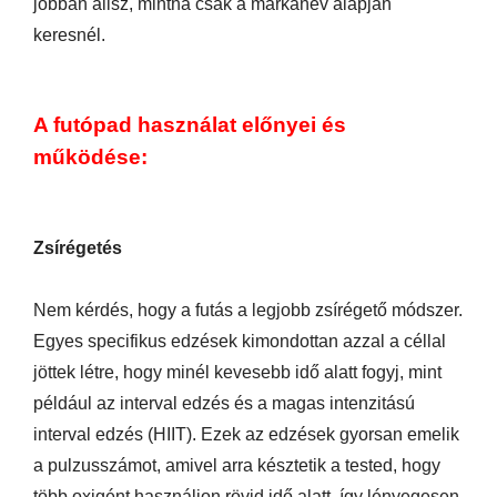
jobban állsz, mintha csak a márkanév alapján
keresnél.
A futópad használat előnyei és
működése:
Zsírégetés
Nem kérdés, hogy a futás a legjobb zsírégető módszer.
Egyes specifikus edzések kimondottan azzal a céllal
jöttek létre, hogy minél kevesebb idő alatt fogyj, mint
például az interval edzés és a magas intenzitású
interval edzés (HIIT). Ezek az edzések gyorsan emelik
a pulzusszámot, amivel arra késztetik a tested, hogy
több oxigént használjon rövid idő alatt, így lényegesen