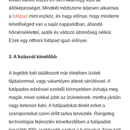
állóképességet. Mindkét módszerre teljesen alkalmas
a
futópad
mint eszköz, és nagy előnye, hogy minderre
lehetőséged van a saját nappalidban, állandó
hőmérséklettel, autók és változó útminőség nélkül.
Ezek egy otthoni futópad igazi előnyei.
3. A futásnál kímélőbb
A legtöbb futó találkozott már életében ízületi
fájdalommal, vagy valamilyen altesti sérüléssel. A
futópados edzéssel ezektől könnyebben óvhatja meg
magát, mivel sokkal jobb az ízületeknek, mintha járdán
vagy betonon futni. A futópadokat direkt ezket a
szempontokat szem előtt tartva tervezték. Rengeteg
technológiai fejlesztés következtében a futópadok
legalább 40%-csökkentik ezeket a hatásokat. Nem kell