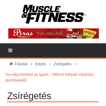
Főoldal
Edzés
Zsírégetés
Ha még keresed az igazit... Otthoni futópad vásárlási
gyorstalpaló!
Zsírégetés