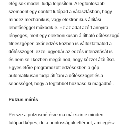
elég sok modell tudja teljesíteni. A legfontosabb
szempont egy döntött futópad a választásban, hogy
mindez mechanikus, vagy elektronikus állítási
lehetőséggel működik-e. Ez az adat azért annyira
lényeges, mert egy elektronikusan állítható dőlésszögű
fitneszgépen akár edzés közben is változtathatod a
dőlésszöget -ezzel ugyebár az edzés intenzitását is-
és nem kell közben megállnod, hogy kézzel átállítsd.
Egyes előre programozott edzésekben a gép
automatikusan tudja állítani a dőlésszöget és a
sebességet, hogy a legtöbbet hozhasd ki magadból.
Pulzus mérés
Persze a pulzusmérésre ma már szinte minden
futópad képes, de a pontosságuk eltérhet, ami egész