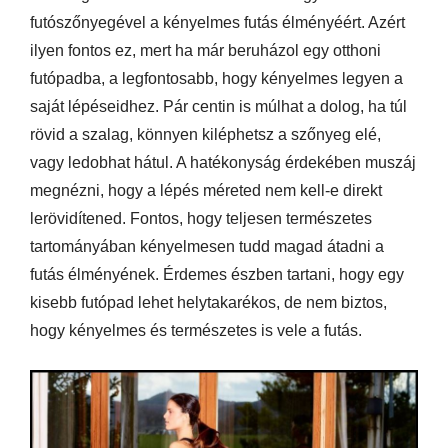
futószőnyegével a kényelmes futás élményéért. Azért
ilyen fontos ez, mert ha már beruházol egy otthoni
futópadba, a legfontosabb, hogy kényelmes legyen a
saját lépéseidhez. Pár centin is múlhat a dolog, ha túl
rövid a szalag, könnyen kiléphetsz a szőnyeg elé,
vagy ledobhat hátul. A hatékonyság érdekében muszáj
megnézni, hogy a lépés méreted nem kell-e direkt
lerövidítened. Fontos, hogy teljesen természetes
tartományában kényelmesen tudd magad átadni a
futás élményének. Érdemes észben tartani, hogy egy
kisebb futópad lehet helytakarékos, de nem biztos,
hogy kényelmes és természetes is vele a futás.