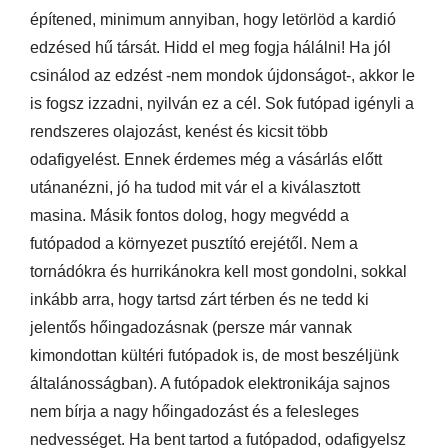
építened, minimum annyiban, hogy letörlöd a kardió
edzésed hű társát. Hidd el meg fogja hálálni! Ha jól
csinálod az edzést -nem mondok újdonságot-, akkor le
is fogsz izzadni, nyilván ez a cél. Sok futópad igényli a
rendszeres olajozást, kenést és kicsit több
odafigyelést. Ennek érdemes még a vásárlás előtt
utánanézni, jó ha tudod mit vár el a kiválasztott
masina. Másik fontos dolog, hogy megvédd a
futópadod a környezet pusztító erejétől. Nem a
tornádókra és hurrikánokra kell most gondolni, sokkal
inkább arra, hogy tartsd zárt térben és ne tedd ki
jelentős hőingadozásnak (persze már vannak
kimondottan kültéri futópadok is, de most beszéljünk
általánosságban). A futópadok elektronikája sajnos
nem bírja a nagy hőingadozást és a felesleges
nedvességet. Ha bent tartod a futópadod, odafigyelsz