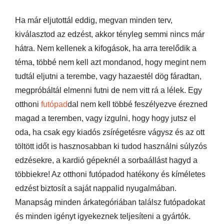
Ha már eljutottál eddig, megvan minden terv,
kiválasztod az edzést, akkor tényleg semmi nincs már
hátra. Nem kellenek a kifogások, ha arra terelődik a
téma, többé nem kell azt mondanod, hogy megint nem
tudtál eljutni a terembe, vagy hazaestél dög fáradtan,
megpróbáltál elmenni futni de nem vitt rá a lélek. Egy
otthoni
futópad
dal nem kell többé feszélyezve érezned
magad a teremben, vagy izgulni, hogy hogy jutsz el
oda, ha csak egy kiadós zsírégetésre vágysz és az ott
töltött időt is hasznosabban ki tudod használni súlyzós
edzésekre, a kardió gépeknél a sorbaállást hagyd a
többiekre! Az otthoni futópadod hatékony és kíméletes
edzést biztosít a saját nappalid nyugalmában.
Manapság minden árkategóriában találsz futópadokat
és minden igényt igyekeznek teljesíteni a gyártók.