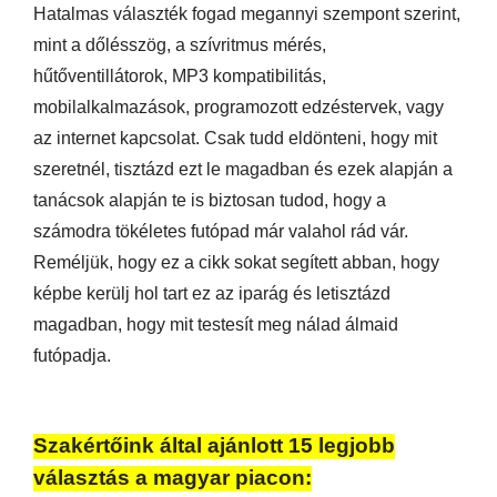
Hatalmas választék fogad megannyi szempont szerint,
mint a dőlésszög, a szívritmus mérés,
hűtőventillátorok, MP3 kompatibilitás,
mobilalkalmazások, programozott edzéstervek, vagy
az internet kapcsolat. Csak tudd eldönteni, hogy mit
szeretnél, tisztázd ezt le magadban és ezek alapján a
tanácsok alapján te is biztosan tudod, hogy a
számodra tökéletes futópad már valahol rád vár.
Reméljük, hogy ez a cikk sokat segített abban, hogy
képbe kerülj hol tart ez az iparág és letisztázd
magadban, hogy mit testesít meg nálad álmaid
futópadja.
Szakértőink által ajánlott 15 legjobb
választás a magyar piacon: