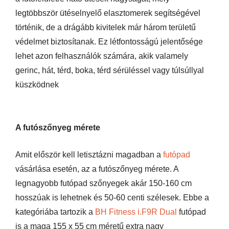
legtöbbször ütéselnyelő elasztomerek segítségével
történik, de a drágább kivitelek már három területű
védelmet biztosítanak. Ez létfontosságú jelentősége
lehet azon felhasználók számára, akik valamely
gerinc, hát, térd, boka, térd sérüléssel vagy túlsúllyal
küszködnek
A futószőnyeg mérete
Amit először kell letisztázni magadban a
futópad
vásárlása esetén, az a futószőnyeg mérete. A
legnagyobb futópad szőnyegek akár 150-160 cm
hosszúak is lehetnek és 50-60 centi szélesek. Ebbe a
kategóriába tartozik a
BH Fitness i.F9R Dual
futópad
is a maga 155 x 55 cm méretű extra nagy