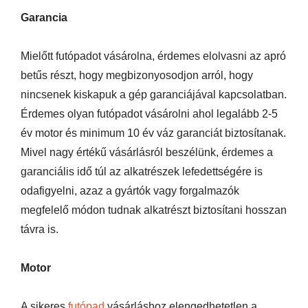
Garancia
Mielőtt futópadot vásárolna, érdemes elolvasni az apró
betűs részt, hogy megbizonyosodjon arról, hogy
nincsenek kiskapuk a gép garanciájával kapcsolatban.
Érdemes olyan futópadot vásárolni ahol legalább 2-5
év motor és minimum 10 év váz garanciát biztosítanak.
Mivel nagy értékű vásárlásról beszélünk, érdemes a
garanciális idő túl az alkatrészek lefedettségére is
odafigyelni, azaz a gyártók vagy forgalmazók
megfelelő módon tudnak alkatrészt biztosítani hosszan
távra is.
Motor
A sikeres
futópad
vásárláshoz elengedhetetlen a