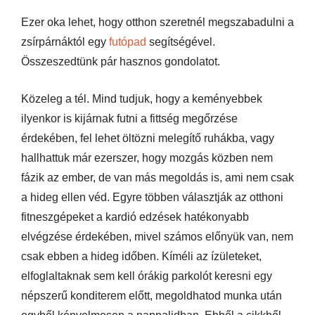
Ezer oka lehet, hogy otthon szeretnél megszabadulni a
zsírpárnáktól egy
futópad
segítségével.
Összeszedtünk pár hasznos gondolatot.
Közeleg a tél. Mind tudjuk, hogy a keményebbek
ilyenkor is kijárnak futni a fittség megőrzése
érdekében, fel lehet öltözni melegítő ruhákba, vagy
hallhattuk már ezerszer, hogy mozgás közben nem
fázik az ember, de van más megoldás is, ami nem csak
a hideg ellen véd. Egyre többen választják az otthoni
fitneszgépeket a kardió edzések hatékonyabb
elvégzése érdekében, mivel számos előnyük van, nem
csak ebben a hideg időben. Kíméli az ízületeket,
elfoglaltaknak sem kell órákig parkolót keresni egy
népszerű konditerem előtt, megoldhatod munka után