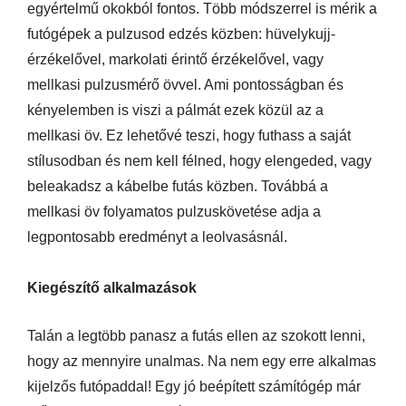
egyértelmű okokból fontos. Több módszerrel is mérik a
futógépek a pulzusod edzés közben: hüvelykujj-
érzékelővel, markolati érintő érzékelővel, vagy
mellkasi pulzusmérő övvel. Ami pontosságban és
kényelemben is viszi a pálmát ezek közül az a
mellkasi öv. Ez lehetővé teszi, hogy futhass a saját
stílusodban és nem kell félned, hogy elengeded, vagy
beleakadsz a kábelbe futás közben. Továbbá a
mellkasi öv folyamatos pulzuskövetése adja a
legpontosabb eredményt a leolvasásnál.
Kiegészítő alkalmazások
Talán a legtöbb panasz a futás ellen az szokott lenni,
hogy az mennyire unalmas. Na nem egy erre alkalmas
kijelzős futópaddal! Egy jó beépített számítógép már