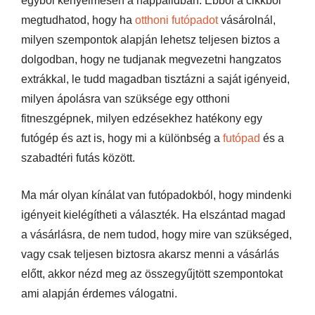
egyből kényelmesen a nappalidban. Ebből a cikkből
megtudhatod, hogy ha
otthoni futópadot
vásárolnál,
milyen szempontok alapján lehetsz teljesen biztos a
dolgodban, hogy ne tudjanak megvezetni hangzatos
extrákkal, le tudd magadban tisztázni a saját igényeid,
milyen ápolásra van szüksége egy otthoni
fitneszgépnek, milyen edzésekhez hatékony egy
futógép és azt is, hogy mi a különbség a
futópad
és a
szabadtéri futás között.
Ma már olyan kínálat van futópadokból, hogy mindenki
igényeit kielégítheti a választék. Ha elszántad magad
a vásárlásra, de nem tudod, hogy mire van szükséged,
vagy csak teljesen biztosra akarsz menni a vásárlás
előtt, akkor nézd meg az összegyűjtött szempontokat
ami alapján érdemes válogatni.