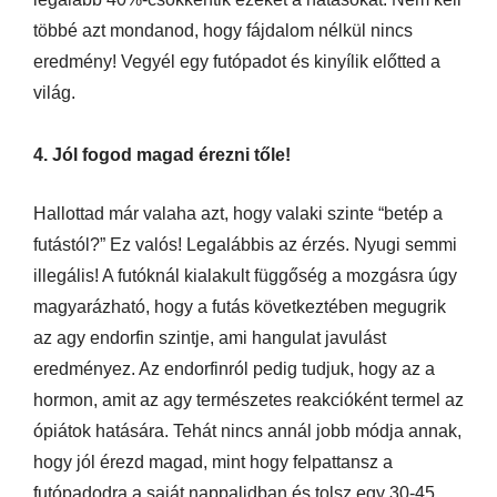
többé azt mondanod, hogy fájdalom nélkül nincs
eredmény! Vegyél egy futópadot és kinyílik előtted a
világ.
4. Jól fogod magad érezni tőle!
Hallottad már valaha azt, hogy valaki szinte “betép a
futástól?” Ez valós! Legalábbis az érzés. Nyugi semmi
illegális! A futóknál kialakult függőség a mozgásra úgy
magyarázható, hogy a futás következtében megugrik
az agy endorfin szintje, ami hangulat javulást
eredményez. Az endorfinról pedig tudjuk, hogy az a
hormon, amit az agy természetes reakcióként termel az
ópiátok hatására. Tehát nincs annál jobb módja annak,
hogy jól érezd magad, mint hogy felpattansz a
futópadodra a saját nappalidban és tolsz egy 30-45