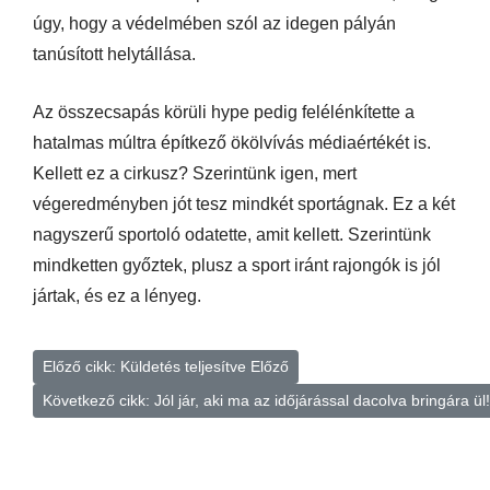
úgy, hogy a védelmében szól az idegen pályán
tanúsított helytállása.
Az összecsapás körüli hype pedig felélénkítette a
hatalmas múltra építkező ökölvívás médiaértékét is.
Kellett ez a cirkusz? Szerintünk igen, mert
végeredményben jót tesz mindkét sportágnak. Ez a két
nagyszerű sportoló odatette, amit kellett. Szerintünk
mindketten győztek, plusz a sport iránt rajongók is jól
jártak, és ez a lényeg.
Előző cikk: Küldetés teljesítve
Előző
Következő cikk: Jól jár, aki ma az időjárással dacolva bringára ül