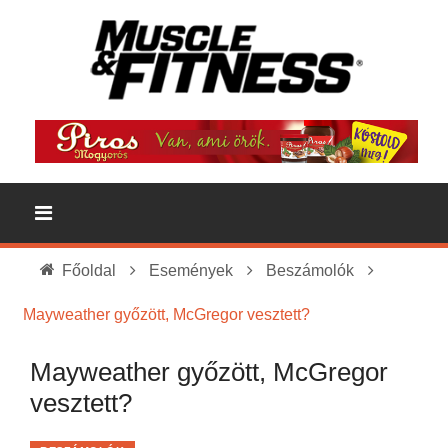
Főoldal
Események
Beszámolók
Mayweather győzött, McGregor vesztett?
Mayweather győzött, McGregor
vesztett?