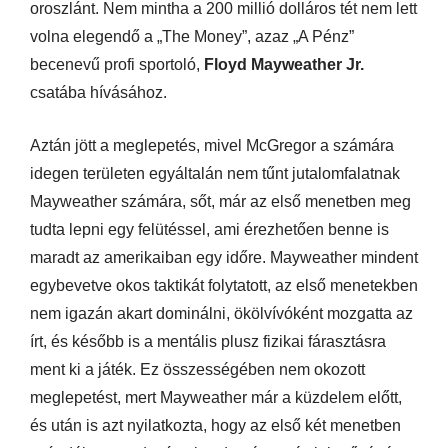
oroszlánt. Nem mintha a 200 millió dolláros tét nem lett
volna elegendő a „The Money”, azaz „A Pénz”
becenevű profi sportoló,
Floyd Mayweather Jr.
csatába hívásához.
Aztán jött a meglepetés, mivel McGregor a számára
idegen területen egyáltalán nem tűnt jutalomfalatnak
Mayweather számára, sőt, már az első menetben meg
tudta lepni egy felütéssel, ami érezhetően benne is
maradt az amerikaiban egy időre. Mayweather mindent
egybevetve okos taktikát folytatott, az első menetekben
nem igazán akart dominálni, ökölvívóként mozgatta az
írt, és később is a mentális plusz fizikai fárasztásra
ment ki a játék. Ez összességében nem okozott
meglepetést, mert Mayweather már a küzdelem előtt,
és után is azt nyilatkozta, hogy az első két menetben