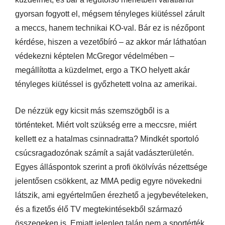
gyorsan fogyott el, mégsem tényleges kiütéssel zárult
a meccs, hanem technikai KO-val. Bár ez is nézőpont
kérdése, hiszen a vezetőbíró – az akkor már láthatóan
védekezni képtelen McGregor védelmében –
megállította a küzdelmet, ergo a TKO helyett akár
tényleges kiütéssel is győzhetett volna az amerikai.
De nézzük egy kicsit más szemszögből is a
történteket. Miért volt szükség erre a meccsre, miért
kellett ez a hatalmas csinnadratta? Mindkét sportoló
csúcsragadozónak számít a saját vadászterületén.
Egyes álláspontok szerint a profi ökölvívás nézettsége
jelentősen csökkent, az MMA pedig egyre növekedni
látszik, ami egyértelműen érezhető a jegybevételeken,
és a fizetős élő TV megtekintésekből származó
összegeken is. Emiatt jelenleg talán nem a sportérték