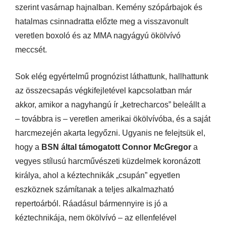
szerint vasárnap hajnalban. Kemény szópárbajok és
hatalmas csinnadratta előzte meg a visszavonult
veretlen boxoló és az MMA nagyágyú ökölvívó
meccsét.
Sok elég egyértelmű prognózist láthattunk, hallhattunk
az összecsapás végkifejletével kapcsolatban már
akkor, amikor a nagyhangú ír „ketrecharcos” beleállt a
– továbbra is – veretlen amerikai ökölvívóba, és a saját
harcmezején akarta legyőzni. Ugyanis ne felejtsük el,
hogy a
BSN által támogatott Connor McGregor
a
vegyes stílusú harcművészeti küzdelmek koronázott
királya, ahol a kéztechnikák „csupán” egyetlen
eszköznek számítanak a teljes alkalmazható
repertoárból. Ráadásul bármennyire is jó a
kéztechnikája, nem ökölvívó – az ellenfelével