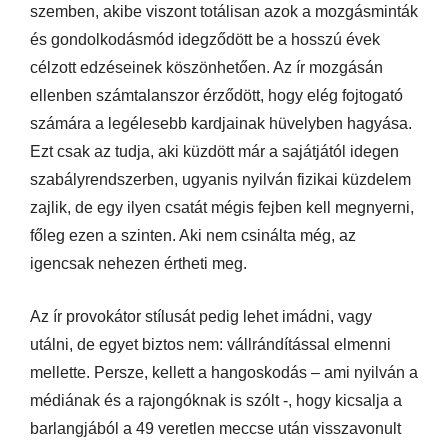
szemben, akibe viszont totálisan azok a mozgásminták
és gondolkodásmód idegződött be a hosszú évek
célzott edzéseinek köszönhetően. Az ír mozgásán
ellenben számtalanszor érződött, hogy elég fojtogató
számára a legélesebb kardjainak hüvelyben hagyása.
Ezt csak az tudja, aki küzdött már a sajátjától idegen
szabályrendszerben, ugyanis nyilván fizikai küzdelem
zajlik, de egy ilyen csatát mégis fejben kell megnyerni,
főleg ezen a szinten. Aki nem csinálta még, az
igencsak nehezen értheti meg.
Az ír provokátor stílusát pedig lehet imádni, vagy
utálni, de egyet biztos nem: vállrándítással elmenni
mellette. Persze, kellett a hangoskodás – ami nyilván a
médiának és a rajongóknak is szólt -, hogy kicsalja a
barlangjából a 49 veretlen meccse után visszavonult