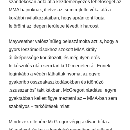
szándékosan adta át a kezdeményezés lehetőségét az
MMA bajnoknak, illetve azt sem rejtette véka alá a
korábbi nyilatkozataiban, hogy apránként fogja
felőrölni az idegen területre tévedt ír harcost.
Mayweather valószínűleg beleszámolta azt is, hogy a
gyors leszámolásokhoz szokott MMA király
állóképessége korlátozott, és még ilyen erős
felkészülés után sem tart ki 10 meneten át. Ennek
leginkább a végén láthattuk nyomát az egyre
gyakoribb összeakaszkodásokban és időhúzó
„szusszanós” taktikákban. McGregort ráadásul egyre
gyakrabban kellett figyelmeztetni az – MMA-ban sem
szabályos – tarkóütések miatt.
Mindezek ellenére McGregor végig aktívan bírta a
küzdelmet, és bár a legutolsó menetben váratlanul