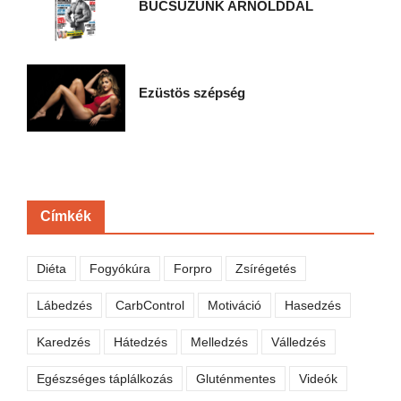
BÚCSÚZUNK ARNOLDDAL
Ezüstös szépség
Címkék
Diéta
Fogyókúra
Forpro
Zsírégetés
Lábedzés
CarbControl
Motiváció
Hasedzés
Karedzés
Hátedzés
Melledzés
Válledzés
Egészséges táplálkozás
Gluténmentes
Videók