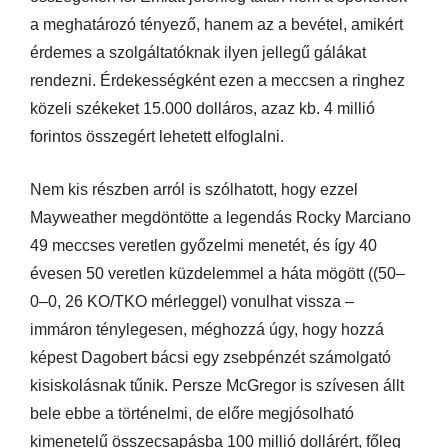
a meghatározó tényező, hanem az a bevétel, amikért
érdemes a szolgáltatóknak ilyen jellegű gálákat
rendezni. Érdekességként ezen a meccsen a ringhez
közeli székeket 15.000 dolláros, azaz kb. 4 millió
forintos összegért lehetett elfoglalni.
Nem kis részben arról is szólhatott, hogy ezzel
Mayweather megdöntötte a legendás Rocky Marciano
49 meccses veretlen győzelmi menetét, és így 40
évesen 50 veretlen küzdelemmel a háta mögött ((50–
0–0, 26 KO/TKO mérleggel) vonulhat vissza –
immáron ténylegesen, méghozzá úgy, hogy hozzá
képest Dagobert bácsi egy zsebpénzét számolgató
kisiskolásnak tűnik. Persze McGregor is szívesen állt
bele ebbe a történelmi, de előre megjósolható
kimenetelű összecsapásba 100 millió dollárért, főleg