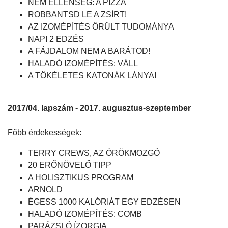
NEM ELLENSÉG: A PIZZA
ROBBANTSD LE A ZSÍRT!
AZ IZOMÉPÍTÉS ŐRÜLT TUDOMÁNYA
NAPI 2 EDZÉS
A FÁJDALOM NEM A BARÁTOD!
HALADÓ IZOMÉPÍTÉS: VÁLL
A TÖKÉLETES KATONÁK LÁNYAI
2017/04. lapszám - 2017. augusztus-szeptember
Főbb érdekességek:
TERRY CREWS, AZ ÖRÖKMOZGÓ
20 ERŐNÖVELŐ TIPP
A HOLISZTIKUS PROGRAM
ARNOLD
ÉGESS 1000 KALÓRIÁT EGY EDZÉSEN
HALADÓ IZOMÉPÍTÉS: COMB
PARÁZSLÓ ÍZORGIA