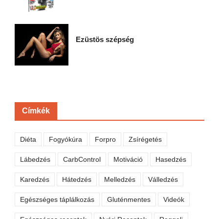
Ezüstös szépség
Címkék
Diéta
Fogyókúra
Forpro
Zsírégetés
Lábedzés
CarbControl
Motiváció
Hasedzés
Karedzés
Hátedzés
Melledzés
Válledzés
Egészséges táplálkozás
Gluténmentes
Videók