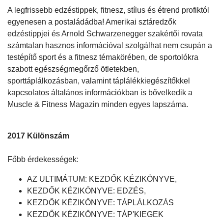
A legfrissebb edzéstippek, fitnesz, stílus és étrend profiktól
egyenesen a postaládádba! Amerikai sztáredzők
edzéstippjei és Arnold Schwarzenegger szakértői rovata
számtalan hasznos információval szolgálhat nem csupán a
testépítő sport és a fitnesz témakörében, de sportolókra
szabott egészségmegőrző ötletekben,
sporttáplálkozásban, valamint táplálékkiegészítőkkel
kapcsolatos általános információkban is bővelkedik a
Muscle & Fitness Magazin minden egyes lapszáma.
2017 Különszám
Főbb érdekességek:
AZ ULTIMÁTUM: KEZDŐK KÉZIKÖNYVE,
KEZDŐK KÉZIKÖNYVE: EDZÉS,
KEZDŐK KÉZIKÖNYVE: TÁPLÁLKOZÁS
KEZDŐK KÉZIKÖNYVE: TÁP'KIEGEK