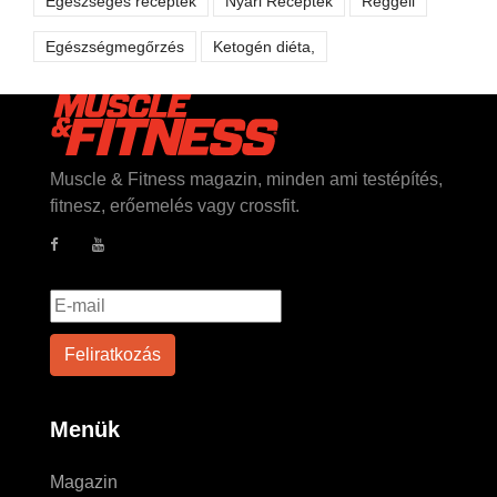
Egészséges receptek
Nyári Receptek
Reggeli
Egészségmegőrzés
Ketogén diéta,
Muscle & Fitness magazin, minden ami testépítés,
fitnesz, erőemelés vagy crossfit.
Menük
Magazin