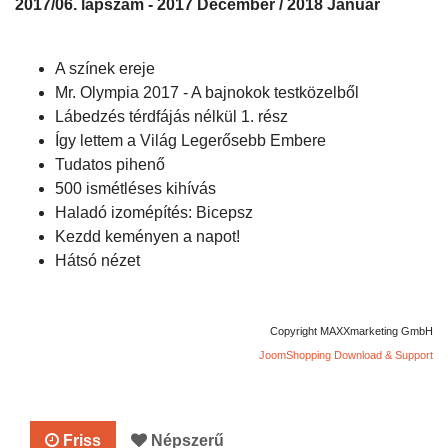
2017/06. lapszám - 2017 December / 2018 Január
A színek ereje
Mr. Olympia 2017 - A bajnokok testközelből
Lábedzés térdfájás nélkül 1. rész
Így lettem a Világ Legerősebb Embere
Tudatos pihenő
500 ismétléses kihívás
Haladó izomépítés: Bicepsz
Kezdd keményen a napot!
Hátsó nézet
Copyright MAXXmarketing GmbH
JoomShopping Download & Support
Friss
Népszerű