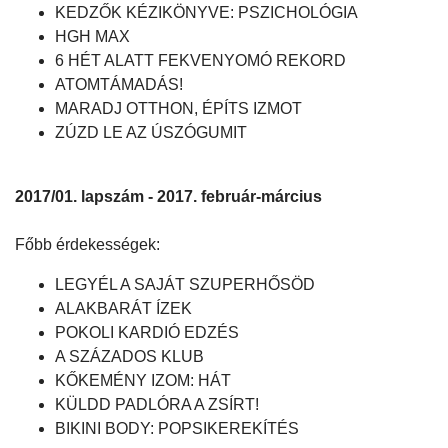
KEDZŐK KÉZIKÖNYVE: PSZICHOLÓGIA
HGH MAX
6 HÉT ALATT FEKVENYOMÓ REKORD
ATOMTÁMADÁS!
MARADJ OTTHON, ÉPÍTS IZMOT
ZÚZD LE AZ ÚSZÓGUMIT
2017/01. lapszám - 2017. február-március
Főbb érdekességek:
LEGYÉL A SAJÁT SZUPERHŐSÖD
ALAKBARÁT ÍZEK
POKOLI KARDIÓ EDZÉS
A SZÁZADOS KLUB
KŐKEMÉNY IZOM: HÁT
KÜLDD PADLÓRA A ZSÍRT!
BIKINI BODY: POPSIKEREKÍTÉS