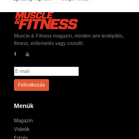
Muscle & Fitness magazin, minden ami testépítés,
fitnesz, erőemelés vagy crossfit.
Menük
Magazin
Videók
Edzés