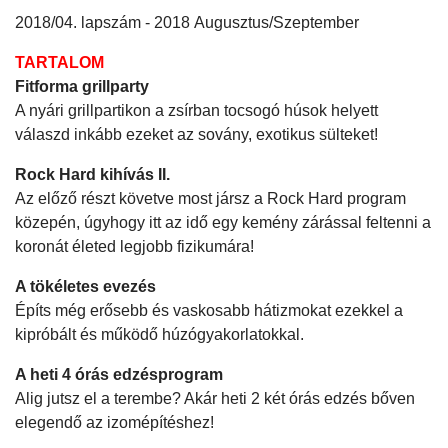
2018/04. lapszám - 2018 Augusztus/Szeptember
TARTALOM
Fitforma grillparty
A nyári grillpartikon a zsírban tocsogó húsok helyett
válaszd inkább ezeket az sovány, exotikus sülteket!
Rock Hard kihívás II.
Az előző részt követve most jársz a Rock Hard program
közepén, úgyhogy itt az idő egy kemény zárással feltenni a
koronát életed legjobb fizikumára!
A tökéletes evezés
Építs még erősebb és vaskosabb hátizmokat ezekkel a
kipróbált és működő húzógyakorlatokkal.
A heti 4 órás edzésprogram
Alig jutsz el a terembe? Akár heti 2 két órás edzés bőven
elegendő az izomépítéshez!