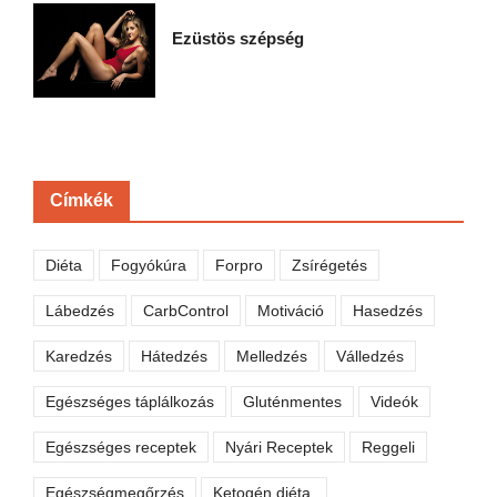
Ezüstös szépség
Címkék
Diéta
Fogyókúra
Forpro
Zsírégetés
Lábedzés
CarbControl
Motiváció
Hasedzés
Karedzés
Hátedzés
Melledzés
Válledzés
Egészséges táplálkozás
Gluténmentes
Videók
Egészséges receptek
Nyári Receptek
Reggeli
Egészségmegőrzés
Ketogén diéta,