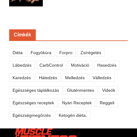
Címkék
Diéta
Fogyókúra
Forpro
Zsírégetés
Lábedzés
CarbControl
Motiváció
Hasedzés
Karedzés
Hátedzés
Melledzés
Válledzés
Egészséges táplálkozás
Gluténmentes
Videók
Egészséges receptek
Nyári Receptek
Reggeli
Egészségmegőrzés
Ketogén diéta,