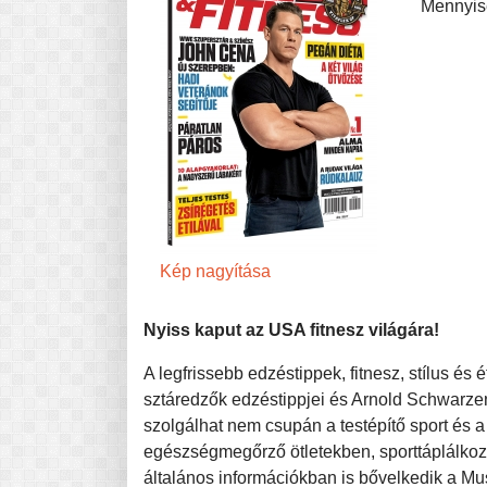
Mennyis
Pasta-túra - avagy A TÉSZTA
MINDENNAPI KENYERÜNK
A karácsonyról dióhéjban
Kép nagyítása
Nyiss kaput az USA fitnesz világára!
A legfrissebb edzéstippek, fitnesz, stílus és
sztáredzők edzéstippjei és Arnold Schwarze
szolgálhat nem csupán a testépítő sport és a
egészségmegőrző ötletekben, sporttáplálkoz
általános információkban is bővelkedik a M