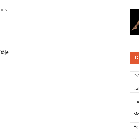
cius
tője
C
Di
Lá
Ha
Me
Eg