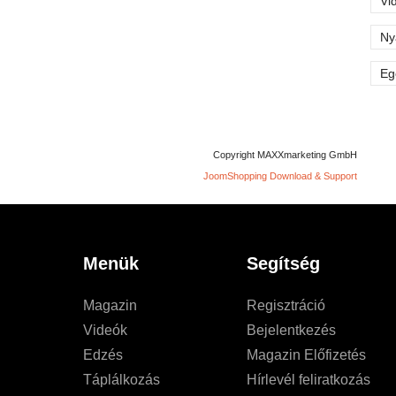
Vi
Ny
Eg
Copyright MAXXmarketing GmbH
JoomShopping Download & Support
Menük
Segítség
Magazin
Regisztráció
Videók
Bejelentkezés
Edzés
Magazin Előfizetés
Táplálkozás
Hírlevél feliratkozás