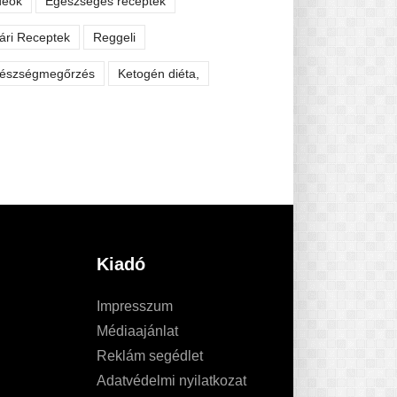
deók
Egészséges receptek
ári Receptek
Reggeli
észségmegőrzés
Ketogén diéta,
Kiadó
Impresszum
Médiaajánlat
Reklám segédlet
Adatvédelmi nyilatkozat