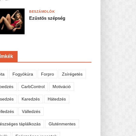
BESZÁMOLÓK
Ezüstös szépség
ímkék
éta
Fogyókúra
Forpro
Zsírégetés
bedzés
CarbControl
Motiváció
sedzés
Karedzés
Hátedzés
lledzés
Válledzés
észséges táplálkozás
Gluténmentes