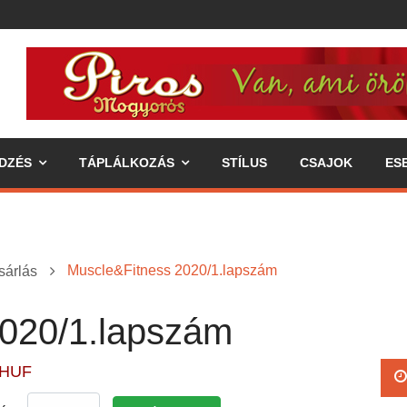
DZÉS
TÁPLÁLKOZÁS
STÍLUS
CSAJOK
ES
Muscle&Fitness 2020/1.lapszám
sárlás
020/1.lapszám
ipp az egészséges életmódhoz
 HUF
élkereszben a váll
 annak fogyasztásával járó előnyök