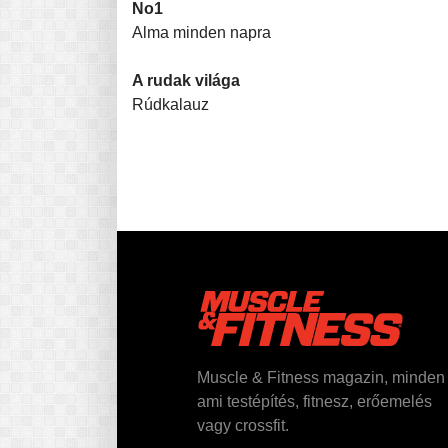
No1
Alma minden napra
A rudak világa
Rúdkalauz
Muscle & Fitness magazin, minden
ami testépítés, fitnesz, erőemelés
vagy crossfit.