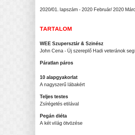
2020/01. lapszám - 2020 Február/ 2020 Már
TARTALOM
WEE Szupersztár & Szinész
John Cena - Új szereplő Hadi veteránok segí
Páratlan páros
10 alapgyakorlat
A nagyszerű lábakért
Teljes testes
Zsírégetés etilával
Pegán diéta
A két világ ötvözése