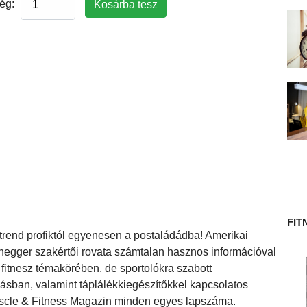
ég:
 TÖRTÉNETE
FIT
 étrend profiktól egyenesen a postaládádba! Amerikai
negger szakértői rovata számtalan hasznos információval
 fitnesz témakörében, de sportolókra szabott
ásban, valamint táplálékkiegészítőkkel kapcsolatos
uscle & Fitness Magazin minden egyes lapszáma.