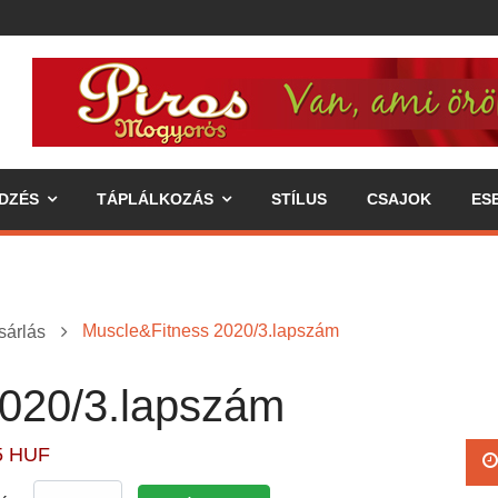
DZÉS
TÁPLÁLKOZÁS
STÍLUS
CSAJOK
ES
Muscle&Fitness 2020/3.lapszám
sárlás
020/3.lapszám
ipp az egészséges életmódhoz
5 HUF
élkereszben a váll
 annak fogyasztásával járó előnyök