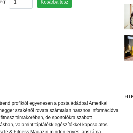
ég:
 TÖRTÉNETE
FIT
 étrend profiktól egyenesen a postaládádba! Amerikai
negger szakértői rovata számtalan hasznos információval
 fitnesz témakörében, de sportolókra szabott
ásban, valamint táplálékkiegészítőkkel kapcsolatos
uscle & Fitness Magazin minden egyes lapszáma.