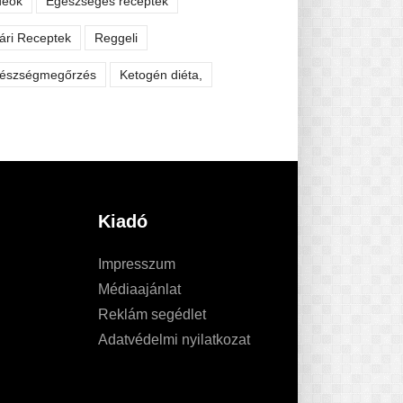
deók
Egészséges receptek
ári Receptek
Reggeli
észségmegőrzés
Ketogén diéta,
Kiadó
Impresszum
Médiaajánlat
Reklám segédlet
Adatvédelmi nyilatkozat