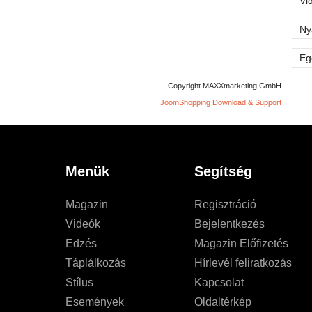
Vi
Ny
Eg
Copyright MAXXmarketing GmbH
JoomShopping Download & Support
Menük
Segítség
Magazin
Regisztráció
Videók
Bejelentkezés
Edzés
Magazin Előfizetés
Táplálkozás
Hírlevél feliratkozás
Stílus
Kapcsolat
Események
Oldaltérkép