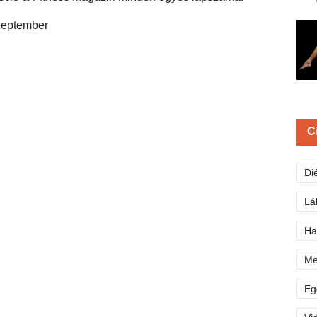
zeptember
C
Di
Lá
Ha
Me
Eg