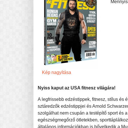
Mennyis
Pasta-túra - avagy A TÉSZTA
MINDENNAPI KENYERÜNK
A karácsonyról dióhéjban
Kép nagyítása
Nyiss kaput az USA fitnesz világára!
A legfrissebb edzéstippek, fitnesz, stílus és
sztáredzők edzéstippjei és Arnold Schwarze
szolgálhat nem csupán a testépítő sport és a
egészségmegőrző ötletekben, sporttáplálkoz
általános információkban is bővelkedik a M