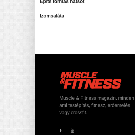
Építs formás hátsót
Izomsaláta
Muscle & Fitness magazin, minden
ami testépítés, fitnesz, erőemelés
vagy crossfit.