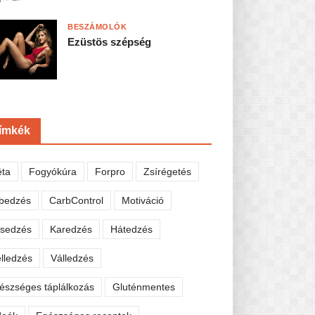
BESZÁMOLÓK
Ezüstös szépség
ímkék
éta
Fogyókúra
Forpro
Zsírégetés
bedzés
CarbControl
Motiváció
sedzés
Karedzés
Hátedzés
lledzés
Válledzés
észséges táplálkozás
Gluténmentes