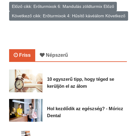
Előző cikk: Erőturmixok 6: Mandulás zöldturmix
Előző
Következő cikk: Erőturmixok 4: Hűsítő kávéálom
Következő
Friss
Népszerű
10 egyszerű tipp, hogy téged se
kerüljön el az álom
Hol kezdődik az egészség? - Móricz
Dental