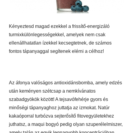
Kényeztesd magad ezekkel a frissítő-energizáló
turmixkülönlegességekkel, amelyek nem csak
ellenállhatatlan ízekkel kecsegtetnek, de számos
fontos tápanyaggal segítenek elérni a célhoz!
Az áfonya valóságos antioxidánsbomba, amely edzés
után keményen szétcsap a nemkívánatos
szabadgyökök között! A tejsavófehérje gyors és
minőségi tápanyaghoz juttatja az izmokat. Natúr
kakaóporral turbózva sejterősítő fitovegyületekhez
juthatsz, a maqui bogyó pedig olyan szuperélelmiszer,
amely talán az egyik legnagyobb koncentrációban