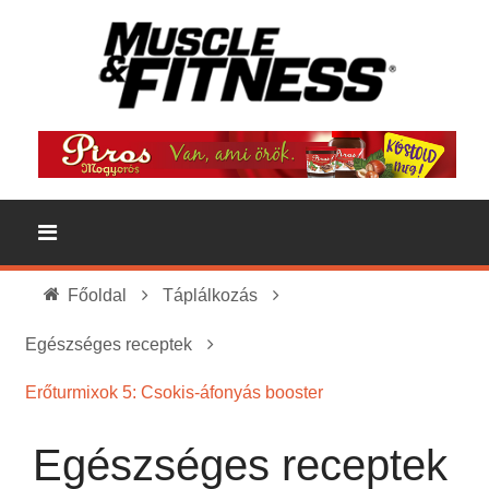
Főoldal
Táplálkozás
Egészséges receptek
Erőturmixok 5: Csokis-áfonyás booster
Egészséges receptek