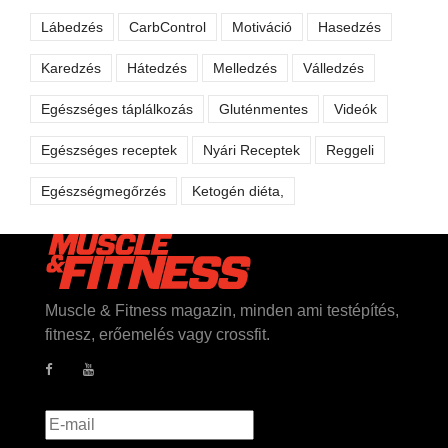
Lábedzés
CarbControl
Motiváció
Hasedzés
Karedzés
Hátedzés
Melledzés
Válledzés
Egészséges táplálkozás
Gluténmentes
Videók
Egészséges receptek
Nyári Receptek
Reggeli
Egészségmegőrzés
Ketogén diéta,
Muscle & Fitness magazin, minden ami testépítés,
fitnesz, erőemelés vagy crossfit.