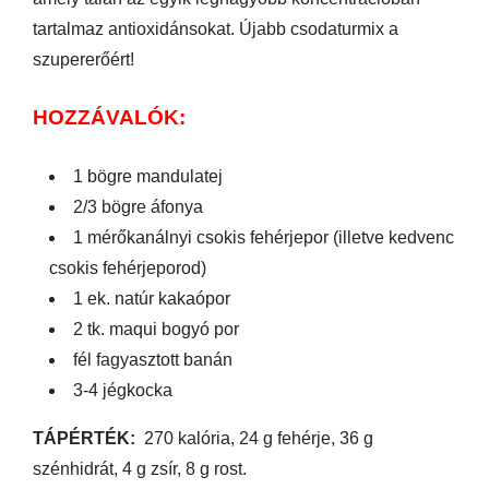
tartalmaz antioxidánsokat. Újabb csodaturmix a
szupererőért!
HOZZÁVALÓK:
1 bögre mandulatej
2/3 bögre áfonya
1 mérőkanálnyi csokis fehérjepor (illetve kedvenc
csokis fehérjeporod)
1 ek. natúr kakaópor
2 tk. maqui bogyó por
fél fagyasztott banán
3-4 jégkocka
TÁPÉRTÉK:
270 kalória, 24 g fehérje, 36 g
szénhidrát, 4 g zsír, 8 g rost.