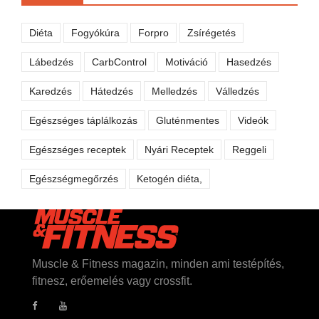
Diéta
Fogyókúra
Forpro
Zsírégetés
Lábedzés
CarbControl
Motiváció
Hasedzés
Karedzés
Hátedzés
Melledzés
Válledzés
Egészséges táplálkozás
Gluténmentes
Videók
Egészséges receptek
Nyári Receptek
Reggeli
Egészségmegőrzés
Ketogén diéta,
Muscle & Fitness magazin, minden ami testépítés,
fitnesz, erőemelés vagy crossfit.