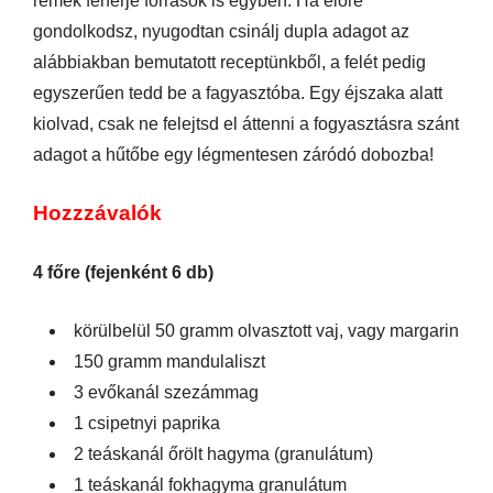
remek fehérje források is egyben. Ha előre
gondolkodsz, nyugodtan csinálj dupla adagot az
alábbiakban bemutatott receptünkből, a felét pedig
egyszerűen tedd be a fagyasztóba. Egy éjszaka alatt
kiolvad, csak ne felejtsd el áttenni a fogyasztásra szánt
adagot a hűtőbe egy légmentesen záródó dobozba!
Hozzzávalók
4 főre (fejenként 6 db)
körülbelül 50 gramm olvasztott vaj, vagy margarin
150 gramm mandulaliszt
3 evőkanál szezámmag
1 csipetnyi paprika
2 teáskanál őrölt hagyma (granulátum)
1 teáskanál fokhagyma granulátum