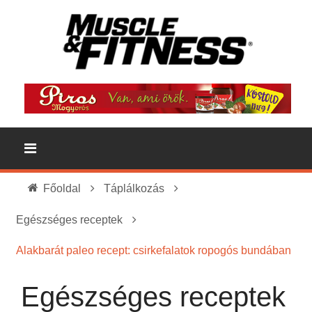
Főoldal
Táplálkozás
Egészséges receptek
Alakbarát paleo recept: csirkefalatok ropogós bundában
Egészséges receptek