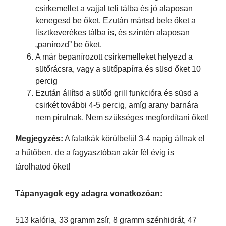
csirkemellet a vajjal teli tálba és jó alaposan
kenegesd be őket. Ezután mártsd bele őket a
lisztkeverékes tálba is, és szintén alaposan
„panírozd” be őket.
A már bepanírozott csirkemelleket helyezd a
sütőrácsra, vagy a sütőpapírra és süsd őket 10
percig
Ezután állítsd a sütőd grill funkcióra és süsd a
csirkét további 4-5 percig, amíg arany barnára
nem pirulnak. Nem szükséges megfordítani őket!
Megjegyzés:
A falatkák körülbelül 3-4 napig állnak el
a hűtőben, de a fagyasztóban akár fél évig is
tárolhatod őket!
Tápanyagok egy adagra vonatkozóan:
513 kalória, 33 gramm zsír, 8 gramm szénhidrát, 47