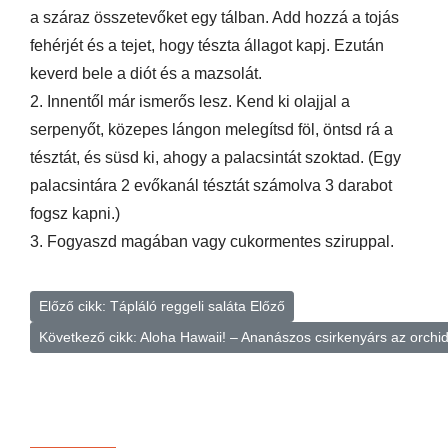
a száraz összetevőket egy tálban. Add hozzá a tojás
fehérjét és a tejet, hogy tészta állagot kapj. Ezután
keverd bele a diót és a mazsolát.
2. Innentől már ismerős lesz. Kend ki olajjal a
serpenyőt, közepes lángon melegítsd föl, öntsd rá a
tésztát, és süsd ki, ahogy a palacsintát szoktad. (Egy
palacsintára 2 evőkanál tésztát számolva 3 darabot
fogsz kapni.)
3. Fogyaszd magában vagy cukormentes sziruppal.
Előző cikk: Tápláló reggeli saláta
Előző
Következő cikk: Aloha Hawaii! – Ananászos csirkenyárs az orchi