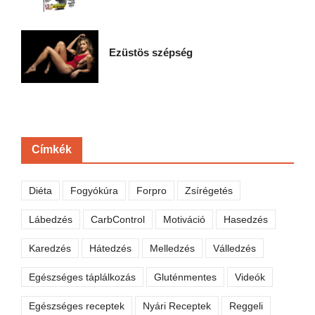
Ezüstös szépség
Címkék
Diéta
Fogyókúra
Forpro
Zsírégetés
Lábedzés
CarbControl
Motiváció
Hasedzés
Karedzés
Hátedzés
Melledzés
Válledzés
Egészséges táplálkozás
Gluténmentes
Videók
Egészséges receptek
Nyári Receptek
Reggeli