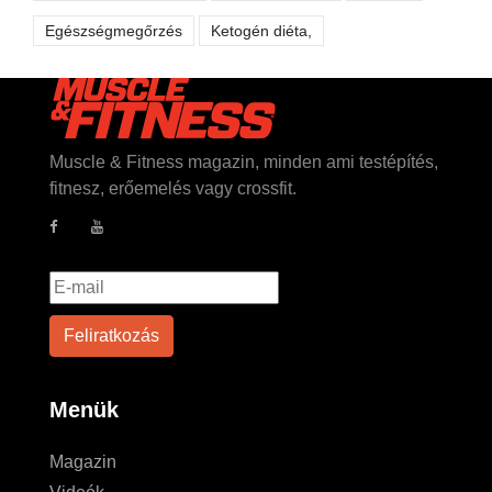
Egészségmegőrzés
Ketogén diéta,
Muscle & Fitness magazin, minden ami testépítés,
fitnesz, erőemelés vagy crossfit.
Menük
Magazin