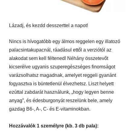
Lázadj, és kezdd desszerttel a napot!
Nincs is hívogatóbb egy álmos reggelen egy illatozó
palacsintakupacnál, ráadásul ettől a verziótól az
alakodat sem kell féltened! Néhány összetevőt
kicserélve ugyanis szuperegészséges finomságot
varázsolhatsz magadnak, amelyet reggeli gyanánt
fogyasztva is büntetlenül élvezhetsz. Liszt helyett
ezúttal zabdarát használunk, „hogy legyen benne
anyag”, és édesburgonyát reszelünk bele, amely
gazdag B6-, A-, C- és E-vitaminokban.
Hozzávalók 1 személyre (kb. 3 db pala):