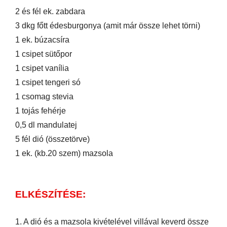
2 és fél ek. zabdara
3 dkg főtt édesburgonya (amit már össze lehet törni)
1 ek. búzacsíra
1 csipet sütőpor
1 csipet vanília
1 csipet tengeri só
1 csomag stevia
1 tojás fehérje
0,5 dl mandulatej
5 fél dió (összetörve)
1 ek. (kb.20 szem) mazsola
ELKÉSZÍTÉSE:
1. A dió és a mazsola kivételével villával keverd össze