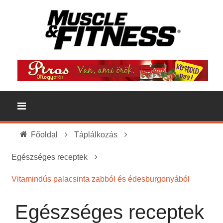
Főoldal
Táplálkozás
Egészséges receptek
Vitamindús palacsinta zabból és édesburgonyából
Egészséges receptek