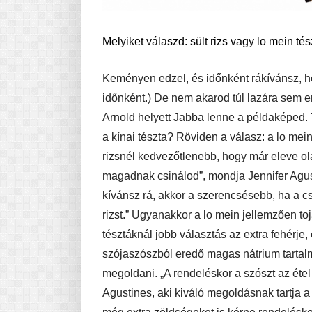
Melyiket válaszd: sült rizs vagy lo mein té
Keményen edzel, és időnként rákívánsz, ho
időnként.) De nem akarod túl lazára sem e
Arnold helyett Jabba lenne a példaképed. 
a kínai tészta? Röviden a válasz: a lo mei
rizsnél kedvezőtlenebb, hogy már eleve ola
magadnak csinálod”, mondja Jennifer Agust
kívánsz rá, akkor a szerencsésebb, ha a cs
rizst.” Ugyanakkor a lo mein jellemzően to
tésztáknál jobb választás az extra fehérje
szójaszószból eredő magas nátrium tartalma
megoldani. „A rendeléskor a szószt az étel 
Agustines, aki kiváló megoldásnak tartja a