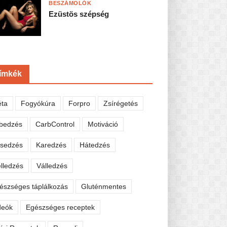
BESZÁMOLÓK
Ezüstös szépség
ímkék
éta
Fogyókúra
Forpro
Zsírégetés
bedzés
CarbControl
Motiváció
sedzés
Karedzés
Hátedzés
lledzés
Válledzés
észséges táplálkozás
Gluténmentes
deók
Egészséges receptek