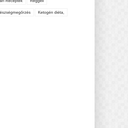
ári Receptek
Reggeli
észségmegőrzés
Ketogén diéta,