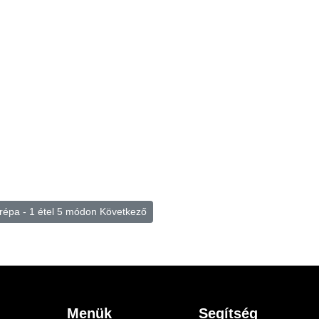
 répa - 1 étel 5 módon
Következő
Menük
Segítség