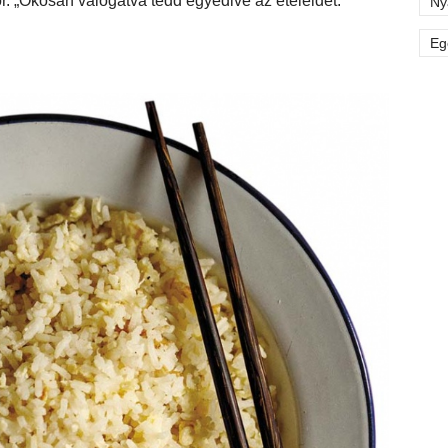
r. „Okosan válogatva tedd egyedivé az ételeidet.”
Ny
Eg