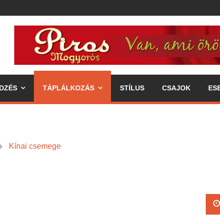
DZÉS
TÁPLÁLKOZÁS
STÍLUS
CSAJOK
ES
Kínai csemege
ipp az egészséges életmódhoz
élkereszben a váll
 annak fogyasztásával járó előnyök