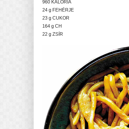
960 KALÓRIA
24 g FEHÉRJE
23 g CUKOR
164 g CH
22 g ZSÍR