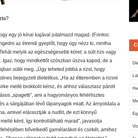
szta?
gy egy jó kínai kajával jutalmazd magad. (Fontos:
ngedni az étrendi gyeplőt, hogy úgy nézz ki, mintha
C
Tehát melyik az egészségesebb köret: a sült rizs vagy
n. Igaz, hogy mindkettőt szószban úszva kapod, de a
Di
jban sütik meg. „Úgy teheted jobbá a rizst, hogy
Lá
ines bejegyzett dietetikus. „Ha az étteremben a rizsre
irke mellé brokkolit kérsz, és ahhoz választasz párolt
Ha
jásos „spagetti”, ami a hagyományos fehérlisztes
Me
, és a sárgájában lévő tápanyagok miatt. Az árnyoldala a
, amivel elárasztják a nudlit, de ezt könnyű
Eg
mellé kérd, így kontrollálható marad”, javasolja
Vi
 fehérjében bővelkedő garnélarákot és csirkét, amihez