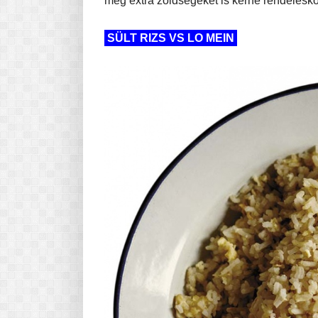
még extra zöldségeket is kérne rendelésko
SÜLT RIZS VS LO MEIN