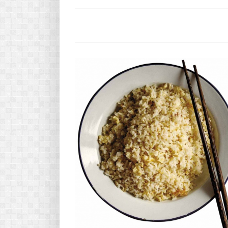
Pasta-túra - avagy A TÉSZTA
MINDENNAPI KENYERÜNK
A karácsonyról dióhéjban