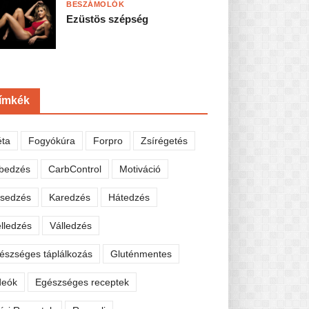
BESZÁMOLÓK
Ezüstös szépség
ímkék
éta
Fogyókúra
Forpro
Zsírégetés
bedzés
CarbControl
Motiváció
sedzés
Karedzés
Hátedzés
lledzés
Válledzés
észséges táplálkozás
Gluténmentes
deók
Egészséges receptek