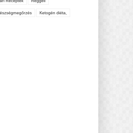
ári Receptek
Reggeli
észségmegőrzés
Ketogén diéta,