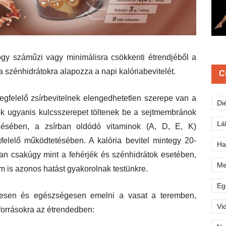
hogy száműzi vagy minimálisra csökkenti étrendjéből a
 a szénhidrátokra alapozza a napi kalóriabevitelét.
C
megfelelő zsírbevitelnek elengedhetetlen szerepe van a
Di
ok ugyanis kulcsszerepet töltenek be a sejtmembránok
Lá
lésében, a zsírban oldódó vitaminok (A, D, E, K)
elelő működtetésében. A kalória bevitel mintegy 20-
Ha
an csakúgy mint a fehérjék és szénhidrátok esetében,
Me
 is azonos hatást gyakorolnak testünkre.
Eg
esen és egészségesen emelni a vasat a teremben,
Vi
rforrásokra az étrendedben: