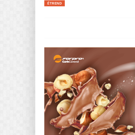
ÉTREND
Pasta-túra - avagy A TÉSZTA
MINDENNAPI KENYERÜNK
A karácsonyról dióhéjban