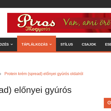
DZÉS
TÁPLÁLKOZÁS
STÍLUS
CSAJOK
ES
Protein krém (spread) előnyei gyúrós oldalról
ad) előnyei gyúrós
ipp az egészséges életmódhoz
élkereszben a váll
 annak fogyasztásával járó előnyök