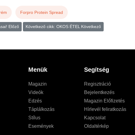
rém
Forpro Protein Spread
ásai!
Előző
Következő cikk: OKOS ÉTEL
Következő
Menük
Segítség
Magazin
Regisztráció
Videók
Bejelentkezés
Edzés
Magazin Előfizetés
Táplálkozás
Hírlevél feliratkozás
Stílus
Kapcsolat
Események
Oldaltérkép