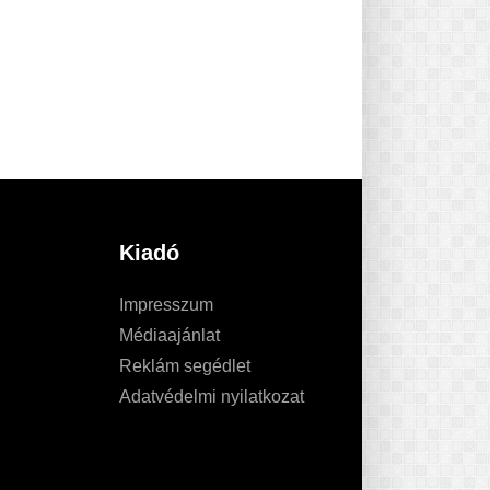
Kiadó
Impresszum
Médiaajánlat
Reklám segédlet
Adatvédelmi nyilatkozat