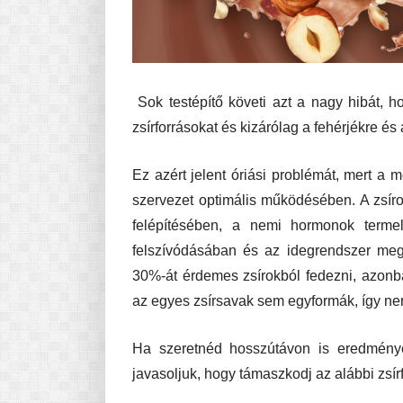
Sok testépítő követi azt a nagy hibát, 
zsírforrásokat és kizárólag a fehérjékre és
Ez azért jelent óriási problémát, mert a 
szervezet optimális működésében. A zsír
felépítésében, a nemi hormonok terme
felszívódásában és az idegrendszer megf
30%-át érdemes zsírokból fedezni, azonb
az egyes zsírsavak sem egyformák, így nem
Ha szeretnéd hosszútávon is eredmény
javasoljuk, hogy támaszkodj az alábbi zsí