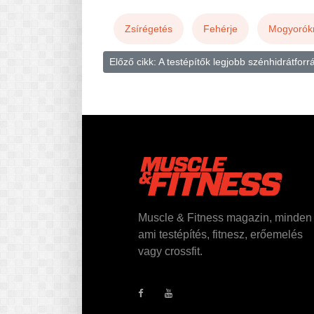
Zsírégetés
Fehérje
Mogyorók
Előző cikk: A testépítők legjobb szénhidrátforr
Muscle & Fitness magazin, minden
ami testépítés, fitnesz, erőemelés
vagy crossfit.