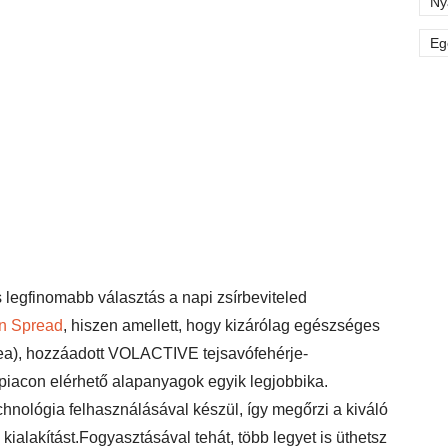
Ny
Eg
 legfinomabb választás a napi zsírbeviteled
in Spread
, hiszen amellett, hogy kizárólag egészséges
shea), hozzáadott VOLACTIVE tejsavófehérje-
piacon elérhető alapanyagok egyik legjobbika.
chnológia felhasználásával készül, így megőrzi a kiváló
e kialakítást.Fogyasztásával tehát, több legyet is üthetsz