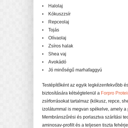
• Halolaj
• Kókuszzsír
• Repceolaj
• Tojás
• Olívaolaj
• Zsíros halak
• Shea vaj
• Avokádó
• Jó minőségű marhafaggyú
Testépítőként az egyik legkézenfekvőbb és
biztosítására kétségtelenül a
Forpro Prote
zsírforrásokat tartalmaz (kókusz, repce, 
izolátummal is megvan spékelve, amely a 
Membránszűrési és porlasztva szárítási te
aminosav-profilt és a teljesen tiszta fehérj