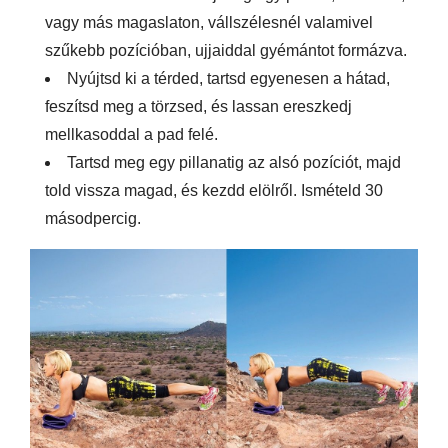
vagy más magaslaton, vállszélesnél valamivel
szűkebb pozícióban, ujjaiddal gyémántot formázva.
Nyújtsd ki a térded, tartsd egyenesen a hátad,
feszítsd meg a törzsed, és lassan ereszkedj
mellkasoddal a pad felé.
Tartsd meg egy pillanatig az alsó pozíciót, majd
told vissza magad, és kezdd elölről. Ismételd 30
másodpercig.