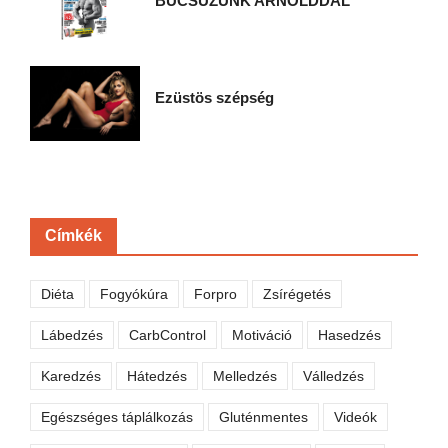
BÚCSÚZUNK ARNOLDDAL
Ezüstös szépség
Címkék
Diéta
Fogyókúra
Forpro
Zsírégetés
Lábedzés
CarbControl
Motiváció
Hasedzés
Karedzés
Hátedzés
Melledzés
Válledzés
Egészséges táplálkozás
Gluténmentes
Videók