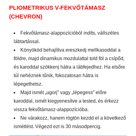
PLIOMETRIKUS V-FEKVŐTÁMASZ
(CHEVRON)
Fekvőtámasz-alappozícióból indíts, vállszéles
lábtartással.
Könyököd behajlítva ereszkedj mellkasoddal a
földre, majd dinamikus mozdulattal told föl a csípőd,
és karoddal szökkenj hátra a lábfejedhez. Ha elsőre
túl nehéznek tűnik, fokozatosan hátra is
lépegethetsz.
Majd ismét „ugorj” vagy „lépegess” előre
karoddal, ismét kiegyenesítve a tested, és érkezz
vissza fekvőtámasz-alappozícióba.
Ne várakozz, hanem rögtön kezdd el a következő
ismétlést. Végezd ezt is 30 másodpercig.