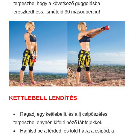
terpeszbe, hogy a következő guggolásba
ereszkedhess. Ismételd 30 másodpercig!
KETTLEBELL LENDÍTÉS
Ragadj egy kettlebellt, és állj csípőszéles
terpeszbe, enyhén kifelé néző lábfejekkel.
Hajlítsd be a térded, és told hátra a csípőd, a