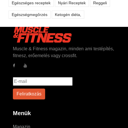
Egészséges receptek
Nyári Receptek
Reggeli
Egészségmegőrzés
Ketogén diéta,
Muscle & Fitness magazin, minden ami testépítés,
fitnesz, erőemelés vagy crossfit.
Menük
Magazin