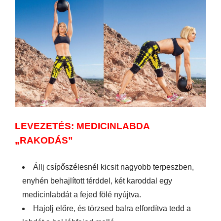
LEVEZETÉS: MEDICINLABDA
„RAKODÁS”
Állj csípőszélesnél kicsit nagyobb terpeszben,
enyhén behajlított térddel, két karoddal egy
medicinlabdát a fejed fölé nyújtva.
Hajolj előre, és törzsed balra elfordítva tedd a