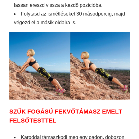
lassan ereszd vissza a kezdő pozícióba.
Folytasd az ismétléseket 30 másodpercig, majd
végezd el a másik oldalra is.
SZŰK FOGÁSÚ FEKVŐTÁMASZ EMELT
FELSŐTESTTEL
Karoddal támaszkodj meg egy padon, dobozon,