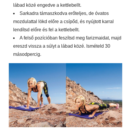
lábad közé engedve a kettlebellt.
Sarkadra támaszkodva erőteljes, de óvatos
mozdulattal lökd előre a csípőd, és nyújtott karral
lendítsd előre és fel a kettlebellt.
A felső pozícióban feszítsd meg farizmaidat, majd
ereszd vissza a súlyt a lábad közé. Ismételd 30
másodpercig.