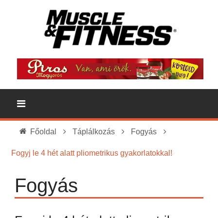
Főoldal
Táplálkozás
Fogyás
Fogyj le 4 hét alatt pliometrikus gyakorlatokkal!
Fogyás