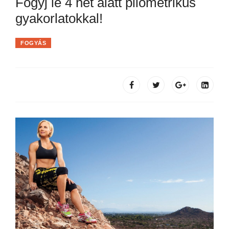
Fogyj le 4 hét alatt pliometrikus
gyakorlatokkal!
FOGYÁS