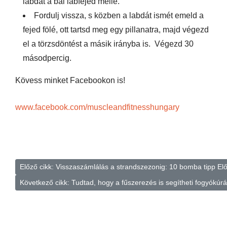
labdát a bal lábfejed mellé.
Fordulj vissza, s közben a labdát ismét emeld a
fejed fölé, ott tartsd meg egy pillanatra, majd végezd
el a törzsdöntést a másik irányba is. Végezd 30
másodpercig.
Kövess minket Facebookon is!
www.facebook.com/muscleandfitnesshungary
Előző cikk: Visszaszámlálás a strandszezonig: 10 bomba tipp
El
Következő cikk: Tudtad, hogy a fűszerezés is segítheti fogyókú