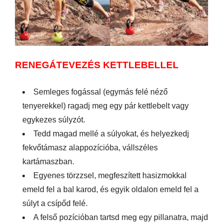
RENEGÁTEVEZÉS KETTLEBELLEL
Semleges fogással (egymás felé néző
tenyerekkel) ragadj meg egy pár kettlebelt vagy
egykezes súlyzót.
Tedd magad mellé a súlyokat, és helyezkedj
fekvőtámasz alappozícióba, vállszéles
kartámaszban.
Egyenes törzzsel, megfeszített hasizmokkal
emeld fel a bal karod, és egyik oldalon emeld fel a
súlyt a csípőd felé.
A felső pozícióban tartsd meg egy pillanatra, majd