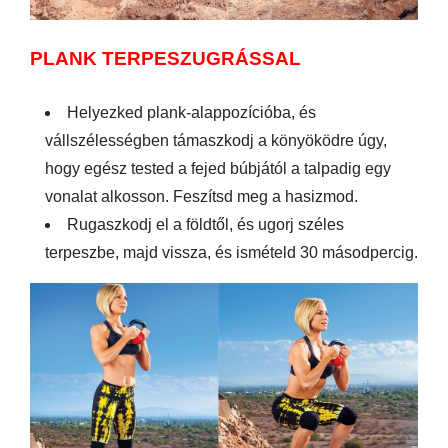
PLANK TERPESZUGRÁSSAL
Helyezked plank-alappozícióba, és
vállszélességben támaszkodj a könyöködre úgy,
hogy egész tested a fejed búbjától a talpadig egy
vonalat alkosson. Feszítsd meg a hasizmod.
Rugaszkodj el a földtől, és ugorj széles
terpeszbe, majd vissza, és ismételd 30 másodpercig.