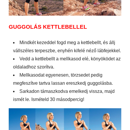
GUGGOLÁS KETTLEBELLEL
Mindkét kezeddel fogd meg a kettlebellt, és állj
vállszéles terpeszbe, enyhén kifelé néző lábfejekkel.
Vedd a kettlebellt a mellkasod elé, könyöködet az
oldaladhoz szorítva.
Mellkasodat egyenesen, törzsedet pedig
megfeszítve tartva lassan ereszkedj guggolásba.
Sarkadon támaszkodva emelkedj vissza, majd
ismét le. Ismételd 30 másodpercig!