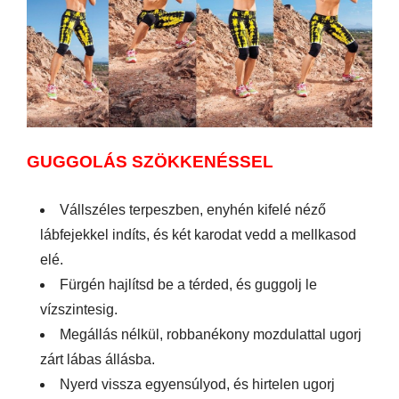
GUGGOLÁS SZÖKKENÉSSEL
Vállszéles terpeszben, enyhén kifelé néző
lábfejekkel indíts, és két karodat vedd a mellkasod
elé.
Fürgén hajlítsd be a térded, és guggolj le
vízszintesig.
Megállás nélkül, robbanékony mozdulattal ugorj
zárt lábas állásba.
Nyerd vissza egyensúlyod, és hirtelen ugorj