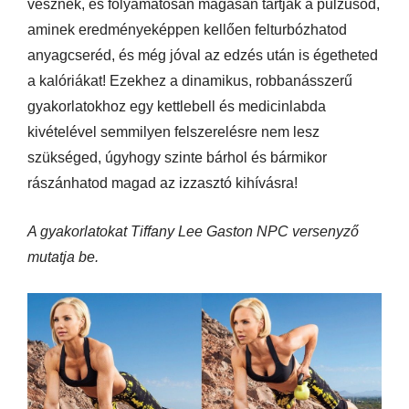
vesznek, és folyamatosan magasan tartják a pulzusod,
aminek eredményeképpen kellően felturbózhatod
anyagcseréd, és még jóval az edzés után is égetheted
a kalóriákat! Ezekhez a dinamikus, robbanásszerű
gyakorlatokhoz egy kettlebell és medicinlabda
kivételével semmilyen felszerelésre nem lesz
szükséged, úgyhogy szinte bárhol és bármikor
rászánhatod magad az izzasztó kihívásra!
A gyakorlatokat Tiffany Lee Gaston NPC versenyző
mutatja be.