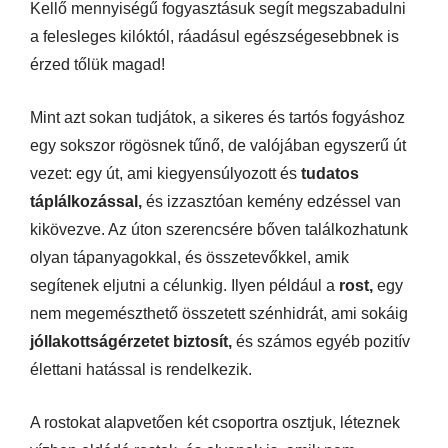
Kellő mennyiségű fogyasztásuk segít megszabadulni
a felesleges kilóktól, ráadásul egészségesebbnek is
érzed tőlük magad!
Mint azt sokan tudjátok, a sikeres és tartós fogyáshoz
egy sokszor rögösnek tűnő, de valójában egyszerű út
vezet: egy út, ami kiegyensúlyozott és
tudatos
táplálkozással,
és izzasztóan kemény edzéssel van
kikövezve. Az úton szerencsére bőven találkozhatunk
olyan tápanyagokkal, és összetevőkkel, amik
segítenek eljutni a célunkig. Ilyen például a
rost,
egy
nem megemészthető összetett szénhidrát, ami sokáig
jóllakottságérzetet biztosít,
és számos egyéb pozitív
élettani hatással is rendelkezik.
A rostokat alapvetően két csoportra osztjuk, léteznek