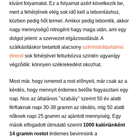
kívánt folyamatot. Ez a folyamat azért következik be,
mert a fehérjének elég sok idő kell a lebomláshoz,
közben pedig hőt termel. Amikor pedig lebomlik, akkor
nagy mennyiségű nitrogént hagy maga után, ami egy
dolgot jelent: a szervezet elgázosodását. A
szálkásításkor betartott alacsony
szénhidráttartalmú
étrend
sok fehérjével felturbózva szintén ugyanígy
végződik: könnyen székrekedést okozhat.
Most már, hogy ismered a rost előnyeit, már csak az a
kérdés, hogy mennyit érdemes belőle fogyasztani egy
nap. Nos az általános "szabály" szerint 50 év alatti
férfiaknak napi 30-38 gramm az ideális, míg 50 alatti
nőknek napi 25 gramm az ajánlott mennyiség. Egy
másik elfogadott útmutató szerint
1000 kalóriánként
14 gramm rostot
érdemes bevinnünk a