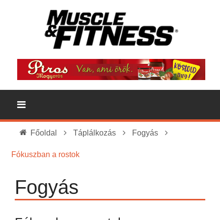
Főoldal
Táplálkozás
Fogyás
Fókuszban a rostok
Fogyás