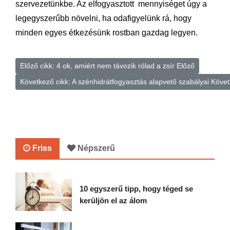
szervezetünkbe. Az elfogyasztott mennyiséget úgy a
legegyszerűbb növelni, ha odafigyelünk rá, hogy
minden egyes étkezésünk rostban gazdag legyen.
Előző cikk: 4 ok, amiért nem távozik rólad a zsír
Előző
Következő cikk: A szénhidrátfogyasztás alapvető szabályai
Követ
Friss
Népszerű
10 egyszerű tipp, hogy téged se
kerüljön el az álom