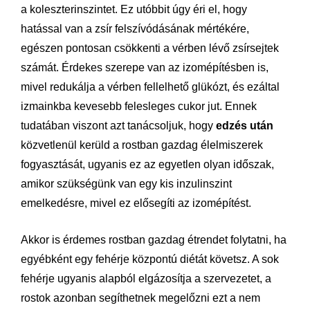
a koleszterinszintet. Ez utóbbit úgy éri el, hogy
hatással van a zsír felszívódásának mértékére,
egészen pontosan csökkenti a vérben lévő zsírsejtek
számát. Érdekes szerepe van az izomépítésben is,
mivel redukálja a vérben fellelhető glükózt, és ezáltal
izmainkba kevesebb felesleges cukor jut. Ennek
tudatában viszont azt tanácsoljuk, hogy
edzés után
közvetlenül kerüld a rostban gazdag élelmiszerek
fogyasztását, ugyanis ez az egyetlen olyan időszak,
amikor szükségünk van egy kis inzulinszint
emelkedésre, mivel ez elősegíti az izomépítést.
Akkor is érdemes rostban gazdag étrendet folytatni, ha
egyébként egy fehérje központú diétát követsz. A sok
fehérje ugyanis alapból elgázosítja a szervezetet, a
rostok azonban segíthetnek megelőzni ezt a nem