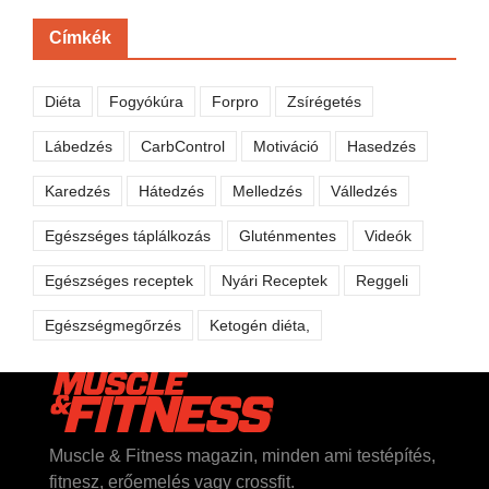
Címkék
Diéta
Fogyókúra
Forpro
Zsírégetés
Lábedzés
CarbControl
Motiváció
Hasedzés
Karedzés
Hátedzés
Melledzés
Válledzés
Egészséges táplálkozás
Gluténmentes
Videók
Egészséges receptek
Nyári Receptek
Reggeli
Egészségmegőrzés
Ketogén diéta,
Muscle & Fitness magazin, minden ami testépítés,
fitnesz, erőemelés vagy crossfit.