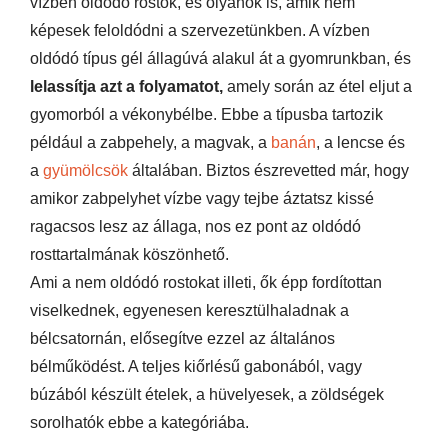
vízben oldódó rostok, és olyanok is, amik nem
képesek feloldódni a szervezetünkben. A vízben
oldódó típus gél állagúvá alakul át a gyomrunkban, és
lelassítja azt a folyamatot,
amely során az étel eljut a
gyomorból a vékonybélbe. Ebbe a típusba tartozik
például a zabpehely, a magvak, a
banán
, a lencse és
a
gyümölcsök
általában. Biztos észrevetted már, hogy
amikor zabpelyhet vízbe vagy tejbe áztatsz kissé
ragacsos lesz az állaga, nos ez pont az oldódó
rosttartalmának köszönhető.
Ami a nem oldódó rostokat illeti, ők épp fordítottan
viselkednek, egyenesen keresztülhaladnak a
bélcsatornán, elősegítve ezzel az általános
bélműködést. A teljes kiőrlésű gabonából, vagy
búzából készült ételek, a hüvelyesek, a zöldségek
sorolhatók ebbe a kategóriába.