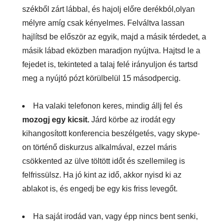
székből zárt lábbal, és hajolj előre derékból,olyan
mélyre amíg csak kényelmes. Felváltva lassan
hajlítsd be először az egyik, majd a másik térdedet, a
másik lábad eközben maradjon nyújtva. Hajtsd le a
fejedet is, tekinteted a talaj felé irányuljon és tartsd
meg a nyújtó pózt körülbelül 15 másodpercig.
Ha valaki telefonon keres, mindig állj fel és
mozogj egy kicsit.
Járd körbe az irodát egy
kihangosított konferencia beszélgetés, vagy skype-
on történő diskurzus alkalmával, ezzel máris
csökkented az ülve töltött időt és szellemileg is
felfrissülsz. Ha jó kint az idő, akkor nyisd ki az
ablakot is, és engedj be egy kis friss levegőt.
Ha saját irodád van, vagy épp nincs bent senki,