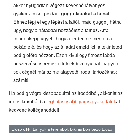
akkor nyugodtan végezz kevésbé látványos
gyakorlatokat, például
guggolásokat a falnál.
Ehhez lépj el egy lépést a faltól, majd guggolj hátra,
úgy, hogy a hátaddal hozzáérsz a falhoz. Arra
mindenképp ügyelj, hogy a térded ne menjen a
bokád elé, és hogy az álladat emeld fel, a tekinteted
pedig előre nézzen. Ezen kívül egy fitnesz labda
beszerzése is remek ötletnek bizonyulhat, nagyon
sok cégnél már szinte alapvető irodai tartozéknak
számít!
Ha pedig végre kiszabadultál az irodádból, akkor itt az
ideje, kipróbáld a
leghatásosabb páros gyakorlatok
at
kedvenc kolléganőddel!
Előző cikk: Lányok a teremből: Bikinis bombázó
Előző