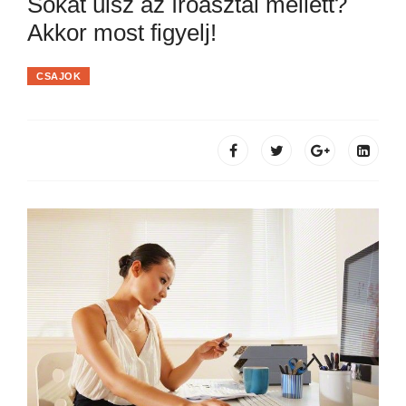
Sokat ülsz az íróasztal mellett?
Akkor most figyelj!
CSAJOK