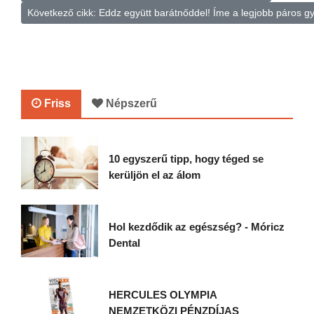
Következő cikk: Eddz együtt barátnőddel! Íme a legjobb páros g
Friss
Népszerű
10 egyszerű tipp, hogy téged se
kerüljön el az álom
Hol kezdődik az egészség? - Móricz
Dental
HERCULES OLYMPIA
NEMZETKÖZI PÉNZDÍJAS