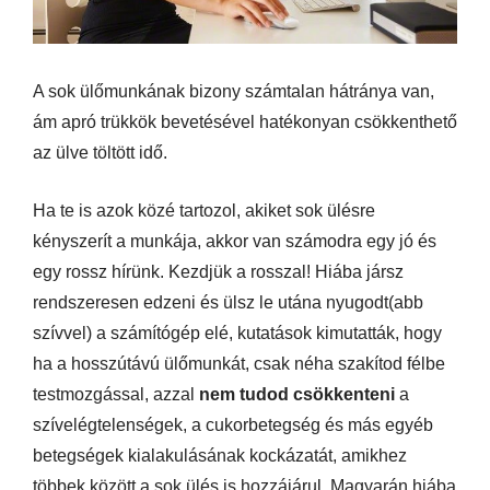
A sok ülőmunkának bizony számtalan hátránya van,
ám apró trükkök bevetésével hatékonyan csökkenthető
az ülve töltött idő.
Ha te is azok közé tartozol, akiket sok ülésre
kényszerít a munkája, akkor van számodra egy jó és
egy rossz hírünk. Kezdjük a rosszal! Hiába jársz
rendszeresen edzeni és ülsz le utána nyugodt(abb
szívvel) a számítógép elé, kutatások kimutatták, hogy
ha a hosszútávú ülőmunkát, csak néha szakítod félbe
testmozgással, azzal
nem tudod csökkenteni
a
szívelégtelenségek, a cukorbetegség és más egyéb
betegségek kialakulásának kockázatát, amikhez
többek között a sok ülés is hozzájárul. Magyarán hiába