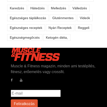
Karedzés
Hátedzés
Melledzés
Válledzés
Egészséges táplálkozás
Gluténmentes
Videók
Egészséges receptek
Nyári Receptek
Reggeli
Egészségmegőrzés
Ketogén diéta,
Muscle & Fitness magazin, minden ami testépítés,
fitnesz, erőemelés vagy crossfit.