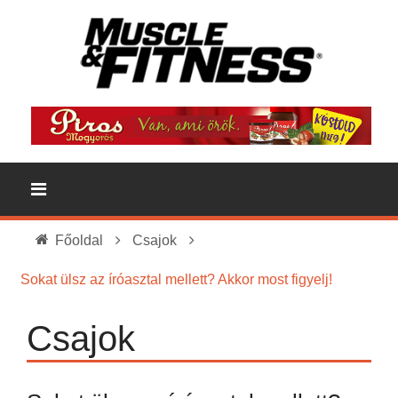
Főoldal
Csajok
Sokat ülsz az íróasztal mellett? Akkor most figyelj!
Csajok