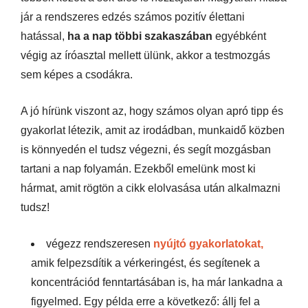
jár a rendszeres edzés számos pozitív élettani
hatással,
ha a nap többi szakaszában
egyébként
végig az íróasztal mellett ülünk, akkor a testmozgás
sem képes a csodákra.
A jó hírünk viszont az, hogy számos olyan apró tipp és
gyakorlat létezik, amit az irodádban, munkaidő közben
is könnyedén el tudsz végezni, és segít mozgásban
tartani a nap folyamán. Ezekből emelünk most ki
hármat, amit rögtön a cikk elolvasása után alkalmazni
tudsz!
végezz rendszeresen
nyújtó gyakorlatokat,
amik felpezsdítik a vérkeringést, és segítenek a
koncentrációd fenntartásában is, ha már lankadna a
figyelmed. Egy példa erre a következő: állj fel a