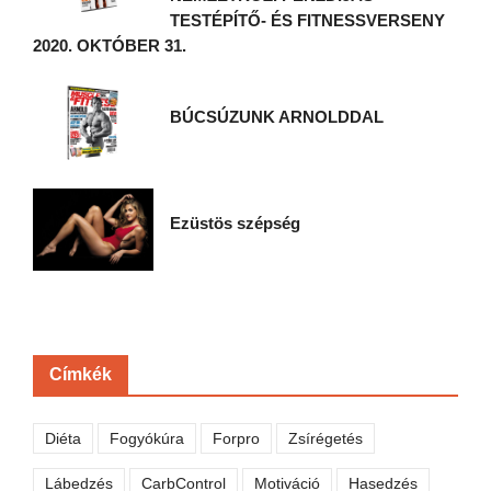
TESTÉPÍTŐ- ÉS FITNESSVERSENY
2020. OKTÓBER 31.
BÚCSÚZUNK ARNOLDDAL
Ezüstös szépség
Címkék
Diéta
Fogyókúra
Forpro
Zsírégetés
Lábedzés
CarbControl
Motiváció
Hasedzés