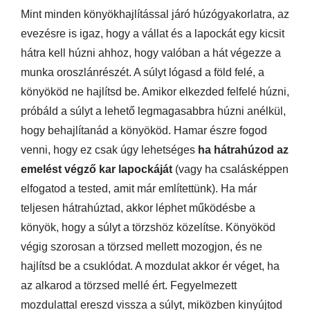
Mint minden könyökhajlítással járó húzógyakorlatra, az
evezésre is igaz, hogy a vállat és a lapockát egy kicsit
hátra kell húzni ahhoz, hogy valóban a hát végezze a
munka oroszlánrészét. A súlyt lógasd a föld felé, a
könyököd ne hajlítsd be. Amikor elkezded felfelé húzni,
próbáld a súlyt a lehető legmagasabbra húzni anélkül,
hogy behajlítanád a könyököd. Hamar észre fogod
venni, hogy ez csak úgy lehetséges
ha hátrahúzod az
emelést végző kar lapockáját
(vagy ha csalásképpen
elfogatod a tested, amit már említettünk). Ha már
teljesen hátrahúztad, akkor léphet működésbe a
könyök, hogy a súlyt a törzshöz közelítse. Könyököd
végig szorosan a törzsed mellett mozogjon, és ne
hajlítsd be a csuklódat. A mozdulat akkor ér véget, ha
az alkarod a törzsed mellé ért. Fegyelmezett
mozdulattal ereszd vissza a súlyt, miközben kinyújtod