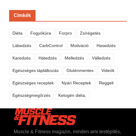
Címkék
Diéta
Fogyókúra
Forpro
Zsírégetés
Lábedzés
CarbControl
Motiváció
Hasedzés
Karedzés
Hátedzés
Melledzés
Válledzés
Egészséges táplálkozás
Gluténmentes
Videók
Egészséges receptek
Nyári Receptek
Reggeli
Egészségmegőrzés
Ketogén diéta,
Muscle & Fitness magazin, minden ami testépítés,