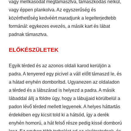
vagy mellkasodat megtámasztva, támaszkodás nélkül,
vagy éppen plankolva. Az egyszerűség és
közérthetőség kedvéért maradjunk a legelterjedtebb
formánál: egykezes evezés, a másik kart és lábat
padnak támasztva.
ELŐKÉSZÜLETEK
Egyik térded és az azonos oldali karod kerüljön a
padra. A tenyered egy picivel a váll előtt támaszd le, és
a hátad enyhén domborítsd. Ugyanezen az oldaladon
a térded és a lábszárad is helyezd a padra. A másik
lábaddal állj a földre úgy, hogy a lábujjaid körülbelül a
padon lévő térded mellett legyenek. A helyes háttartás
érdekében egy kicsit told ki a hátsód, így a derék
enyhén homorú, a hát felső része pedig kissé domború