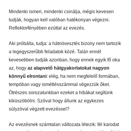
Mindenki ismeri, mindenki csinálja, mégis kevesen
tudják, hogyan kell valóban hatékonyan végezni.
Reflektorfényében ezúttal az evezés.
Aki próbálta, tudja: a hátnövesztés bizony nem tartozik
a legegyszerűbb feladatok közé. Talán ennél
kevesebben tudják azonban, hogy ennek egyik fő oka
az, hogy
az alapvető hátgyakorlatokat nagyon
könnyű elrontani
: elég, ha nem megfelelő formában,
tempóban vagy ismétlésszámmal végezzük őket.
Ötrészes sorozatunkban ezeket a hibákat segítünk
kiküszöbölni. Szóval hogy állunk az egykezes
súlyzóval végzett evezéssel?
Az evezésnek számtalan változata létezik: fél karodat