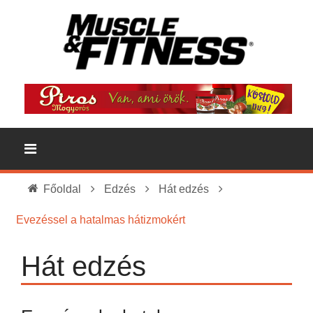
Főoldal
Edzés
Hát edzés
Evezéssel a hatalmas hátizmokért
Hát edzés