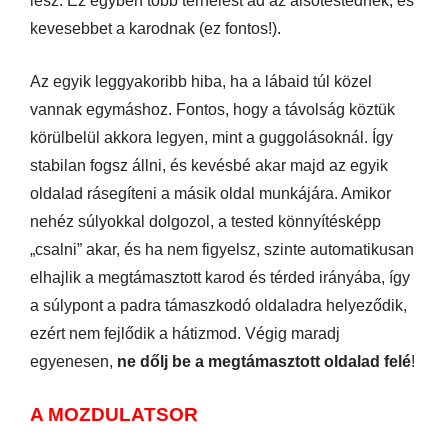
lesz. Ez egyben több terhelést ad az alsótestednek, és
kevesebbet a karodnak (ez fontos!).
Az egyik leggyakoribb hiba, ha a lábaid túl közel
vannak egymáshoz. Fontos, hogy a távolság köztük
körülbelül akkora legyen, mint a guggolásoknál. Így
stabilan fogsz állni, és kevésbé akar majd az egyik
oldalad rásegíteni a másik oldal munkájára. Amikor
nehéz súlyokkal dolgozol, a tested könnyítésképp
„csalni” akar, és ha nem figyelsz, szinte automatikusan
elhajlik a megtámasztott karod és térded irányába, így
a súlypont a padra támaszkodó oldaladra helyeződik,
ezért nem fejlődik a hátizmod. Végig maradj
egyenesen,
ne dőlj be a megtámasztott oldalad felé
!
A MOZDULATSOR