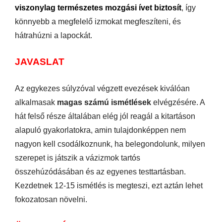
viszonylag természetes mozgási ívet biztosít
, így
könnyebb a megfelelő izmokat megfeszíteni, és
hátrahúzni a lapockát.
JAVASLAT
Az egykezes súlyzóval végzett evezések kiválóan
alkalmasak
magas számú ismétlések
elvégzésére. A
hát felső része általában elég jól reagál a kitartáson
alapuló gyakorlatokra, amin tulajdonképpen nem
nagyon kell csodálkoznunk, ha belegondolunk, milyen
szerepet is játszik a vázizmok tartós
összehúzódásában és az egyenes testtartásban.
Kezdetnek 12-15 ismétlés is megteszi, ezt aztán lehet
fokozatosan növelni.