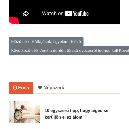
Előző cikk: Hátfájósok, figyelem!
Előző
Következő cikk: Amit a döntött törzsű evezésről tudnod kell
Köve
Friss
Népszerű
10 egyszerű tipp, hogy téged se
kerüljön el az álom