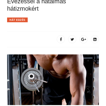
Evezéssel a hatalmas
hátizmokért
HÁT EDZÉS