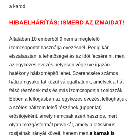
a karod.
HIBAELHÁRÍTÁS: ISMERD AZ IZMAIDAT!
Általában 10 emberből 9 nem a megfelelő
izomcsoportot használja evezésnél. Pedig kár
elszalasztani a lehetőséget és az időt fecsérelni, mert
az egykezes evezés helyesen végezve igazán
hatékony hátizomépítő lehet. Szerencsére számos
hátizomgyakorlat közül válogathatunk, amelyek a hát
felső részének más és más izomcsoportjait célozzák.
Ebben a felfogásban az egykezes evezést felfoghatjuk
a széles hátizom felső részének (upper lat)
erősítőjeként, amely nemcsak azért hasznos, mert
olyan mozgásformát provokál, amely a latissimus
rostjainak irányát követi, hanem mert
a karnak is