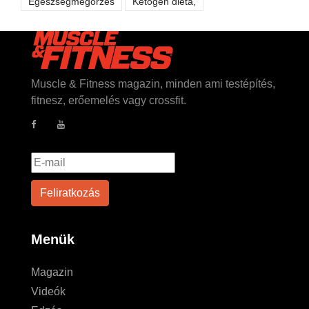
Egészségmegőrzés
Ketogén diéta,
Muscle & Fitness magazin, minden ami testépítés,
fitnesz, erőemelés vagy crossfit.
Menük
Magazin
Videók