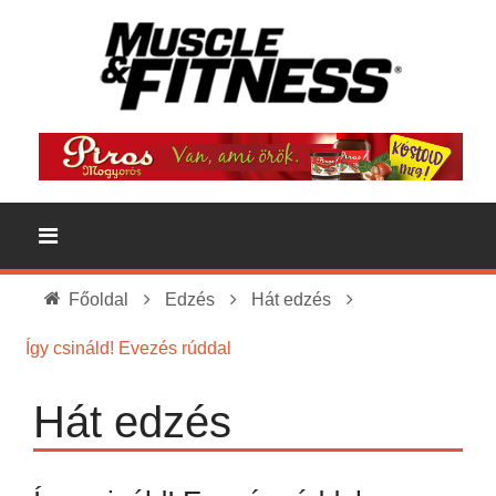
Főoldal
Edzés
Hát edzés
Így csináld! Evezés rúddal
Hát edzés