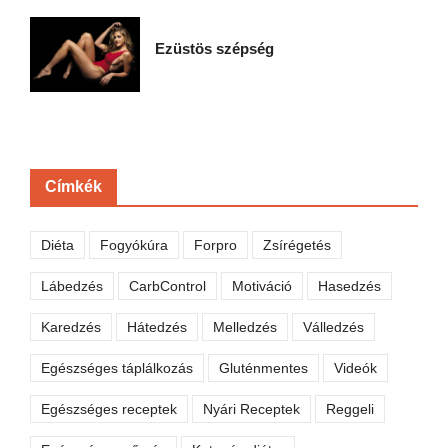
Ezüstös szépség
Címkék
Diéta
Fogyókúra
Forpro
Zsírégetés
Lábedzés
CarbControl
Motiváció
Hasedzés
Karedzés
Hátedzés
Melledzés
Válledzés
Egészséges táplálkozás
Gluténmentes
Videók
Egészséges receptek
Nyári Receptek
Reggeli