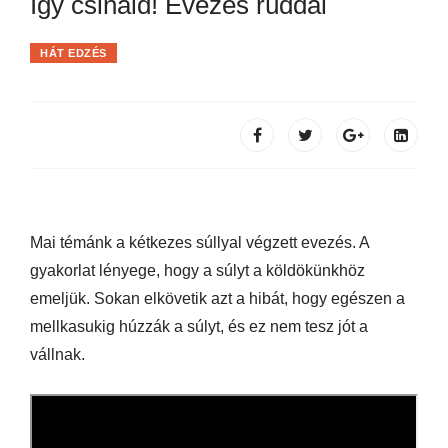
Így csináld! Evezés rúddal
HÁT EDZÉS
Mai témánk a kétkezes súllyal végzett evezés. A
gyakorlat lényege, hogy a súlyt a köldökünkhöz
emeljük. Sokan elkövetik azt a hibát, hogy egészen a
mellkasukig húzzák a súlyt, és ez nem tesz jót a
vállnak.