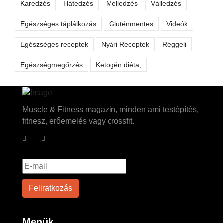
Karedzés
Hátedzés
Melledzés
Válledzés
Egészséges táplálkozás
Gluténmentes
Videók
Egészséges receptek
Nyári Receptek
Reggeli
Egészségmegőrzés
Ketogén diéta,
Muscle & Fitness magazin, minden ami testépítés,
fitnesz, erőemelés vagy crossfit.
Menük