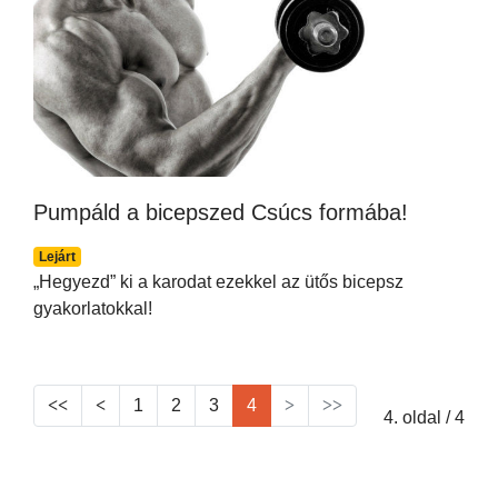
Pumpáld a bicepszed Csúcs formába!
Lejárt
„Hegyezd” ki a karodat ezekkel az ütős bicepsz
gyakorlatokkal!
1
2
3
4
4. oldal / 4