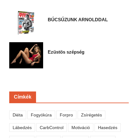
BÚCSÚZUNK ARNOLDDAL
Ezüstös szépség
Címkék
Diéta
Fogyókúra
Forpro
Zsírégetés
Lábedzés
CarbControl
Motiváció
Hasedzés