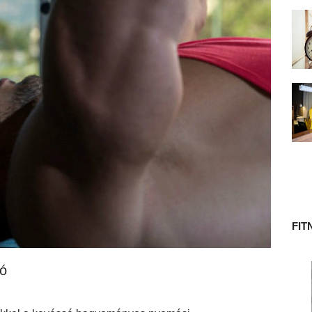
 TÖRTÉNETE
FIT
ió