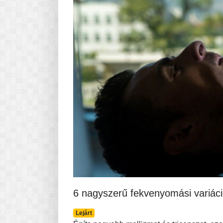
Pasta-túra - avagy A TÉSZTA
MINDENNAPI KENYERÜNK
A karácsonyról dióhéjban
6 nagyszerű fekvenyomási variác
Lejárt