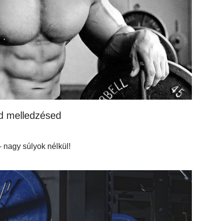
d melledzésed
 nagy súlyok nélkül!