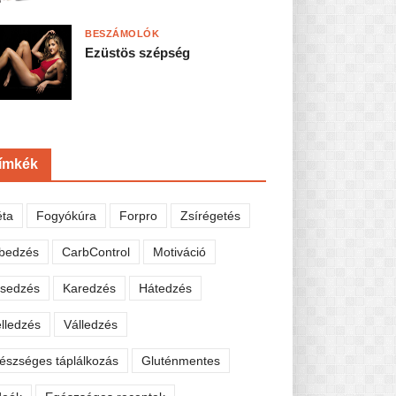
BESZÁMOLÓK
Ezüstös szépség
ímkék
éta
Fogyókúra
Forpro
Zsírégetés
bedzés
CarbControl
Motiváció
sedzés
Karedzés
Hátedzés
lledzés
Válledzés
észséges táplálkozás
Gluténmentes