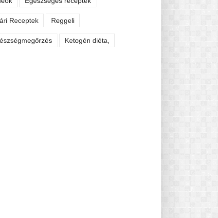
deók
Egészséges receptek
ári Receptek
Reggeli
észségmegőrzés
Ketogén diéta,