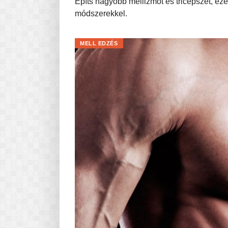
Építs nagyobb mellizmot és tricepszet, 
módszerekkel.
MELL EDZÉS