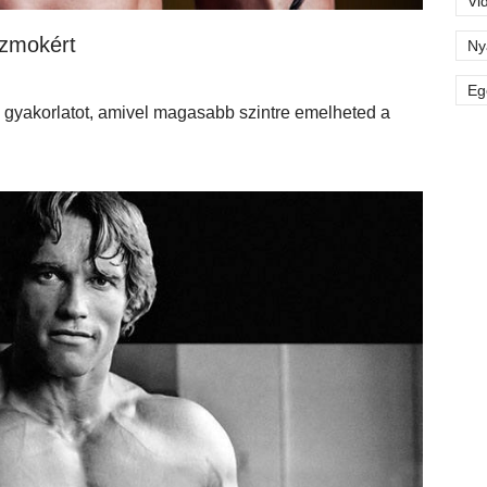
Vi
izmokért
Ny
Eg
gyakorlatot, amivel magasabb szintre emelheted a