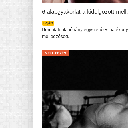
6 alapgyakorlat a kidolgozott mell
Lejárt
Bemutatunk néhány egyszerű és hatékony 
melledzésed.
MELL EDZÉS