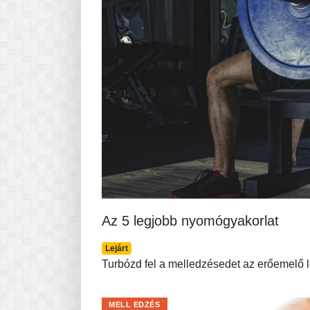
Az 5 legjobb nyomógyakorlat
Lejárt
Turbózd fel a melledzésedet az erőemelő l
MELL EDZÉS