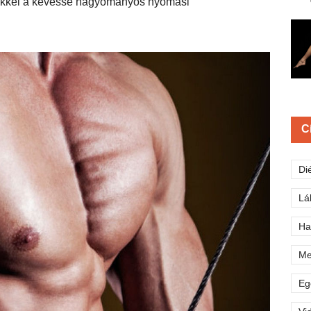
ezekkel a kevéssé hagyományos nyomási
C
Di
Lá
Ha
Me
Eg