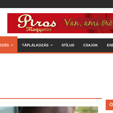
DZÉS
TÁPLÁLKOZÁS
STÍLUS
CSAJOK
ES
ipp az egészséges életmódhoz
élkereszben a váll
 annak fogyasztásával járó előnyök