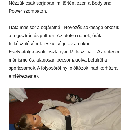
Nézzük csak sorjában, mi történt ezen a Body and
Power szombaton.
Hatalmas sor a bejáratnál. Nevezők sokasága érkezik
a regisztrációs pulthoz. Az utolsó napok, órák
felkészülésének feszültsége az arcokon.
Esélylatolgatások foszlányai. Mi lesz, ha… Az enteriőr
már ismerős, alaposan becsomagolva belülről a
sportcsarnok. A folyosóról nyíló öltözők, hadikórházra
emlékeztetnek.