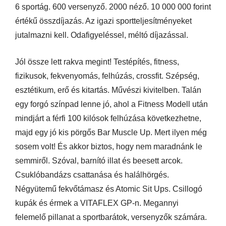
6 sportág. 600 versenyző. 2000 néző. 10 000 000 forint
értékű összdíjazás. Az igazi sportteljesítményeket
jutalmazni kell. Odafigyeléssel, méltó díjazással.
Jól össze lett rakva megint! Testépítés, fitness,
fizikusok, fekvenyomás, felhúzás, crossfit. Szépség,
esztétikum, erő és kitartás. Művészi kivitelben. Talán
egy forgó színpad lenne jó, ahol a Fitness Modell után
mindjárt a férfi 100 kilósok felhúzása következhetne,
majd egy jó kis pörgős Bar Muscle Up. Mert ilyen még
sosem volt! És akkor biztos, hogy nem maradnánk le
semmiről. Szóval, barnító illat és beesett arcok.
Csuklóbandázs csattanása és halálhörgés.
Négyütemű fekvőtámasz és Atomic Sit Ups. Csillogó
kupák és érmek a VITAFLEX GP-n. Megannyi
felemelő pillanat a sportbarátok, versenyzők számára.