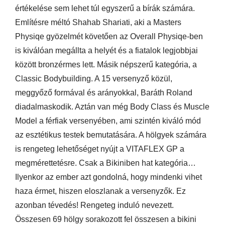
értékelése sem lehet túl egyszerű a bírák számára.
Említésre méltó Shahab Shariati, aki a Masters
Physiqe gyözelmét követően az Overall Physiqe-ben
is kiválóan megállta a helyét és a fiatalok legjobbjai
között bronzérmes lett. Másik népszerű kategória, a
Classic Bodybuilding. A 15 versenyző közül,
meggyőző formával és arányokkal, Baráth Roland
diadalmaskodik. Aztán van még Body Class és Muscle
Model a férfiak versenyében, ami szintén kiváló mód
az esztétikus testek bemutatására. A hölgyek számára
is rengeteg lehetőséget nyújt a VITAFLEX GP a
megmérettetésre. Csak a Bikiniben hat kategória…
Ilyenkor az ember azt gondolná, hogy mindenki vihet
haza érmet, hiszen eloszlanak a versenyzők. Ez
azonban tévedés! Rengeteg induló nevezett.
Összesen 69 hölgy sorakozott fel összesen a bikini