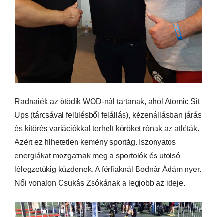
Radnaiék az ötödik WOD-nál tartanak, ahol Atomic Sit
Ups (tárcsával felülésből felállás), kézenállásban járás
és kitörés variációkkal terhelt köröket rónak az atléták.
Azért ez hihetetlen kemény sportág. Iszonyatos
energiákat mozgatnak meg a sportolók és utolsó
lélegzetükig küzdenek. A férfiaknál Bodnár Ádám nyer.
Női vonalon Csukás Zsókának a legjobb az ideje.