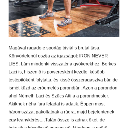
Magával ragadó e sportág triviális brutalitása.
Könyörtelenül osztja az igazságot: IRON NEVER
LIES. Lám mindenki visszatér a gyökerekhez. Berkes
Laci is, hiszen ő is poweresként kezdte, később
testépítőként folytatta, és kissé összeragasztva bár, de
ismét küzd az erőemelés porondján. Azon a porondon,
ahol Németh Laci és Szűcs Attila a porondmester.
Akiknek néha fura feladat is adatik. Éppen most
háromszázat pakoltatnak a rúdra, majd bejelentenek
egy leánykérést…Talán össze is adnák őket, de
érkezik a következő versenyző. Mindegy, a gyűrű