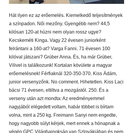
Hát ilyen ez az erőemelés. Kiemelkedő teljesítmények
a színpadon. Női mezőny. Gyengébb nem? 44,5
kilósan 120-at húzni nem olyan rossz ugye?
Kecskeméti Kinga. Vagy 22 évesen juniorként
felrántani a 160-at? Varga Fanni. 71 évesen 100
kilóval játszani? Grúber Anna. És, ha már Grúber,
Vilivel is találkozunk! Kortalan kövülete a magyar
erőemelésnek! Férfiaknál 320-350-370. Kiss Ádám,
junior versenyzőnk. No comment. Hihetetlen. Kiss Laci
bácsi 71 évesen, eltiltva a mozgástól. 250. És a
verseny után azt mondta: Az eredményemmel
nagyjából elégedett voltam, habár többet is bírtam
volna, mint a 250 kg. Freimann Sanyi nem engedte,
hogy nagyobb súlyt kérjek, mert ennek a hónapnak a
végén GPC Világbajnokság van Szlovákiában és nem