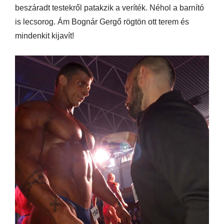
beszáradt testekről patakzik a veríték. Néhol a barnító
is lecsorog. Ám Bognár Gergő rögtön ott terem és
mindenkit kijavít!