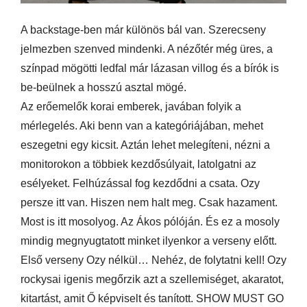
A backstage-ben már különös bál van. Szerecseny
jelmezben szenved mindenki. A nézőtér még üres, a
színpad mögötti ledfal már lázasan villog és a bírók is
be-beülnek a hosszú asztal mögé.
Az erőemelők korai emberek, javában folyik a
mérlegelés. Aki benn van a kategóriájában, mehet
eszegetni egy kicsit. Aztán lehet melegíteni, nézni a
monitorokon a többiek kezdősúlyait, latolgatni az
esélyeket. Felhúzással fog kezdődni a csata. Ozy
persze itt van. Hiszen nem halt meg. Csak hazament.
Most is itt mosolyog. Az Ákos pólóján. És ez a mosoly
mindig megnyugtatott minket ilyenkor a verseny előtt.
Első verseny Ozy nélkül… Nehéz, de folytatni kell! Ozy
rockysai igenis megőrzik azt a szellemiséget, akaratot,
kitartást, amit Ő képviselt és tanított. SHOW MUST GO