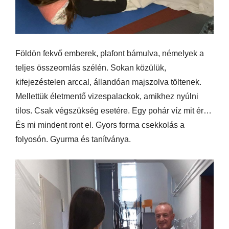
Földön fekvő emberek, plafont bámulva, némelyek a
teljes összeomlás szélén. Sokan közülük,
kifejezéstelen arccal, állandóan majszolva töltenek.
Mellettük életmentő vizespalackok, amikhez nyúlni
tilos. Csak végszükség esetére. Egy pohár víz mit ér…
És mi mindent ront el. Gyors forma csekkolás a
folyosón. Gyurma és tanítványa.