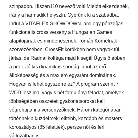
színpadon. Hiszen110 nevező volt! Mielőtt elkezdenék,
irány a harmadik helyszín. Gyerünk ki a szabadba,
indul a VITAFLEX SHOWDOWN, ami egy pénzdíjas,
funkcionális cross verseny a Hungarian Games
alapítójának és mindenesének, Tomán Kornélnak
szervezésében. CrossFit körökben nem vagyok túl
jártas, de Radnai kolléga majd kisegít! Úgyis ő ebben
a profi. Jó kis dinamikus sportág, ahol az erő-
állóképesség és a max erő egyaránt dominálnak.
Hogyan is lehet egyszerre ez? A program szerint 7
WOD lesz ma, vagyis hét fordulónyi feladat, amelyek
többségében összetett gyakorlatsorokat kell
végrehajtani a versenyzőknek. Három kategóriában
történnek a küzdelmek: elitebb, kezdőbb és masters
korosztályos (35 felettiek), persze női és férfi
változatban is.