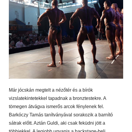
Már jócskán megtelt a nézőtér és a bírók
vizslatekintetekkel tapadnak a bronztestekre. A
tömegen átvágva ismerős arcok fénylenek fel.
Barkóczy Tamás tanítványával sorakozik a barnító
sátrak előtt. Aztán Guldi, aki csak feküdni jött a
többiekkel. A legjobb ugyanis a backstage-beli