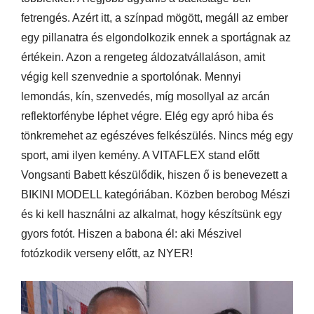
fetrengés. Azért itt, a színpad mögött, megáll az ember
egy pillanatra és elgondolkozik ennek a sportágnak az
értékein. Azon a rengeteg áldozatvállaláson, amit
végig kell szenvednie a sportolónak. Mennyi
lemondás, kín, szenvedés, míg mosollyal az arcán
reflektorfénybe léphet végre. Elég egy apró hiba és
tönkremehet az egészéves felkészülés. Nincs még egy
sport, ami ilyen kemény. A VITAFLEX stand előtt
Vongsanti Babett készülődik, hiszen ő is benevezett a
BIKINI MODELL kategóriában. Közben berobog Mészi
és ki kell használni az alkalmat, hogy készítsünk egy
gyors fotót. Hiszen a babona él: aki Mészivel
fotózkodik verseny előtt, az NYER!