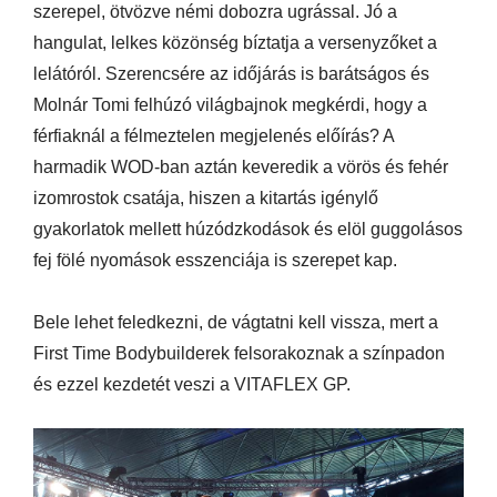
szerepel, ötvözve némi dobozra ugrással. Jó a
hangulat, lelkes közönség bíztatja a versenyzőket a
lelátóról. Szerencsére az időjárás is barátságos és
Molnár Tomi felhúzó világbajnok megkérdi, hogy a
férfiaknál a félmeztelen megjelenés előírás? A
harmadik WOD-ban aztán keveredik a vörös és fehér
izomrostok csatája, hiszen a kitartás igénylő
gyakorlatok mellett húzódzkodások és elöl guggolásos
fej fölé nyomások esszenciája is szerepet kap.
Bele lehet feledkezni, de vágtatni kell vissza, mert a
First Time Bodybuilderek felsorakoznak a színpadon
és ezzel kezdetét veszi a VITAFLEX GP.