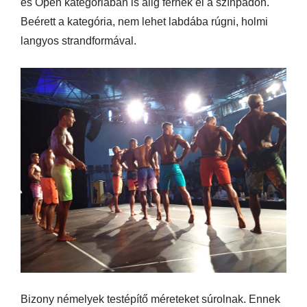
és Open kategóriában is alig férnek el a színpadon.
Beérett a kategória, nem lehet labdába rúgni, holmi
langyos strandformával.
Bizony némelyek testépítő méreteket súrolnak. Ennek