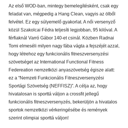
Az első WOD-ban, mintegy bemelegítésként, csak egy
feladat van, mégpedig a Hang Clean, vagyis az ölből
felvétel. Ez egy súlyemelő gyakorlat. A női versenyző
közül Szakolcai Fédra teljesíti legjobban, 95 kilóval. A
férfiaknál Varró Gábor 140-et csinál. Közben Radnai
Tomi elmeséli milyen nagy fába vágta a fejszéjét azzal,
hogy létrehoz egy funkcionális fitneszversenyzési
szövetséget az International Functional Fitness
Federeation nemzetközi anyaszövetség égisze alatt:
ez a “Nemzeti Funkcionális Fitneszversenyzési
Sportági Szövetség (NEFFISZ)”. A célja az, hogy
hivatalosan is sporttá váljon a crossfit jellegű
funkcionális fitneszversenyzés, bekerüljön a hivatalos
sportok nemzetközi vérkeringésébe és remények
szerint olimpiai sporttá váljon!