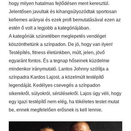
hogy milyen hatalmas fejlődésen ment keresztül.
Jelentősen javultak és kihangsúlyozódtak sportosan
kellemes arányai és ezek profi bemutatásával ezen az
estén ő volt a legjobb a kategóriájában.
A kategóriák szünetében meglepetés vendéget
köszönthetünk a színpadon. De jó, hogy van ilyen!
Testépítés, fitness életünkben, múlt, jelen, jövő
egyaránt fontos. És a tegnap hőseinek küzdelme
mindenkor iránymutató. Lantos Johnny szólítja a
színpadra Kardos Lajost, a közelmúlt testépítő
legendáját. Kedélyes csevegés a színpadon
sikerekről, súlyokról, sérülésekről. Lajos úgy véli, hogy
egy igazi testépítő nem elég, ha tökéletes testet mutat
be, ennek megfelelően erősnek is kell lennie.