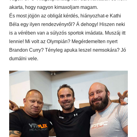
akarta, hogy nagyon kimaxoljam magam.
És most jöjjön az obligát kérdés, hiányozhat-e Kathi
Béla egy ilyen rendezvényről? Á dehogy! Hiszen neki
is a vérében van a súlyzós sportok imádata. Muszáj itt
lennie! Mi volt az Olympián? Megérdemelten nyert
Brandon Curry? Tényleg apuka leszel nemsokára? Jó
dumálni vele.