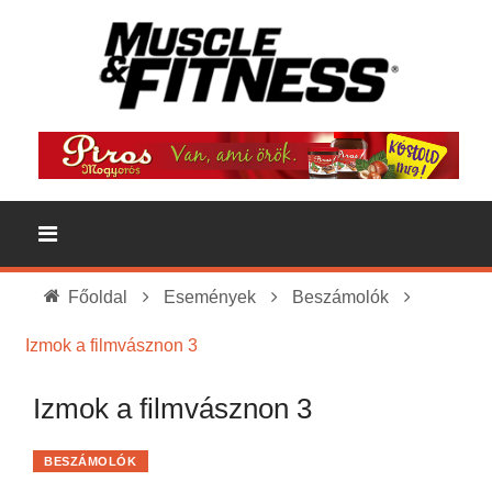
Főoldal
Események
Beszámolók
Izmok a filmvásznon 3
Izmok a filmvásznon 3
BESZÁMOLÓK