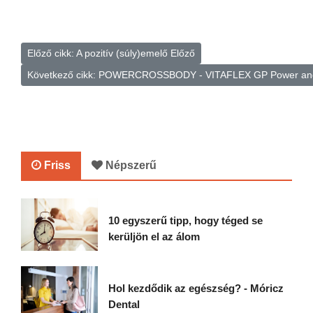
Előző cikk: A pozitív (súly)emelő
Előző
Következő cikk: POWERCROSSBODY - VITAFLEX GP Power and
Friss
Népszerű
10 egyszerű tipp, hogy téged se
kerüljön el az álom
Hol kezdődik az egészség? - Móricz
Dental