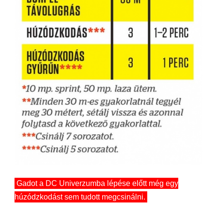
Gadot a DC Univerzumba lépése előtt még egy
húzódzkodást sem tudott megcsinálni.