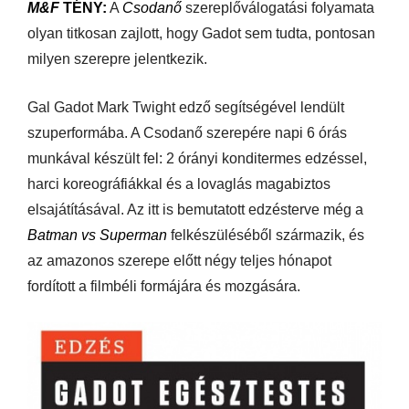
M&F
TÉNY:
A
Csodanő
szereplőválogatási folyamata
olyan titkosan zajlott, hogy Gadot sem tudta, pontosan
milyen szerepre jelentkezik.
Gal Gadot Mark Twight edző segítségével lendült
szuperformába. A Csodanő szerepére napi 6 órás
munkával készült fel: 2 órányi konditermes edzéssel,
harci koreográfiákkal és a lovaglás magabiztos
elsajátításával. Az itt is bemutatott edzésterve még a
Batman vs Superman
felkészüléséből származik, és
az amazonos szerepe előtt négy teljes hónapot
fordított a filmbéli formájára és mozgására.