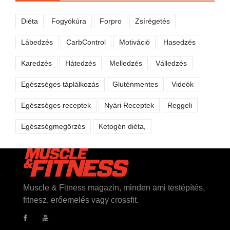
Diéta
Fogyókúra
Forpro
Zsírégetés
Lábedzés
CarbControl
Motiváció
Hasedzés
Karedzés
Hátedzés
Melledzés
Válledzés
Egészséges táplálkozás
Gluténmentes
Videók
Egészséges receptek
Nyári Receptek
Reggeli
Egészségmegőrzés
Ketogén diéta,
Muscle & Fitness magazin, minden ami testépítés,
fitnesz, erőemelés vagy crossfit.