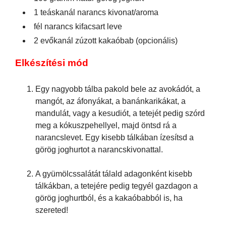
1 teáskanál narancs kivonat/aroma
fél narancs kifacsart leve
2 evőkanál zúzott kakaóbab (opcionális)
Elkészítési mód
Egy nagyobb tálba pakold bele az avokádót, a
mangót, az áfonyákat, a banánkarikákat, a
mandulát, vagy a kesudiót, a tetejét pedig szórd
meg a kókuszpehellyel, majd öntsd rá a
narancslevet. Egy kisebb tálkában ízesítsd a
görög joghurtot a narancskivonattal.
A gyümölcssalátát tálald adagonként kisebb
tálkákban, a tetejére pedig tegyél gazdagon a
görög joghurtból, és a kakaóbabból is, ha
szereted!