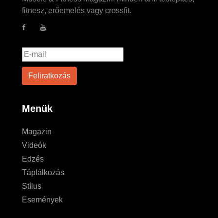
fitnesz, erőemelés vagy crossfit.
Menük
Magazin
Videók
Edzés
Táplálkozás
Stílus
Események