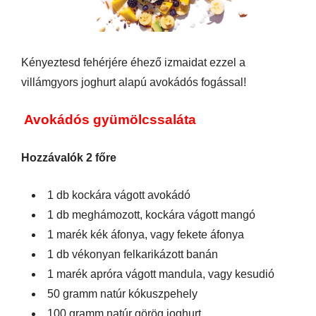
Kényeztesd fehérjére éhező izmaidat ezzel a
villámgyors joghurt alapú avokádós fogással!
Avokádós gyümölcssaláta
Hozzávalók 2 főre
1 db kockára vágott avokádó
1 db meghámozott, kockára vágott mangó
1 marék kék áfonya, vagy fekete áfonya
1 db vékonyan felkarikázott banán
1 marék apróra vágott mandula, vagy kesudió
50 gramm natúr kókuszpehely
100 gramm natúr görög joghurt