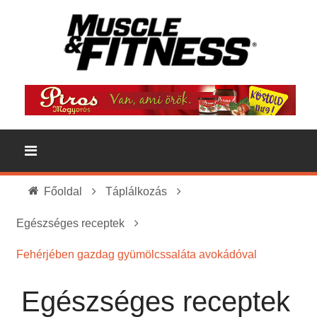
Főoldal
Táplálkozás
Egészséges receptek
Fehérjében gazdag gyümölcssaláta avokádóval
Egészséges receptek