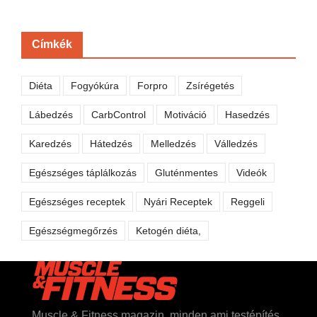
Címkék
Diéta
Fogyókúra
Forpro
Zsírégetés
Lábedzés
CarbControl
Motiváció
Hasedzés
Karedzés
Hátedzés
Melledzés
Válledzés
Egészséges táplálkozás
Gluténmentes
Videók
Egészséges receptek
Nyári Receptek
Reggeli
Egészségmegőrzés
Ketogén diéta,
Muscle & Fitness magazin, minden ami testépítés,