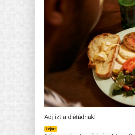
Pasta-túra - avagy A TÉSZTA
MINDENNAPI KENYERÜNK
A karácsonyról dióhéjban
Adj ízt a diétádnak!
Lejárt