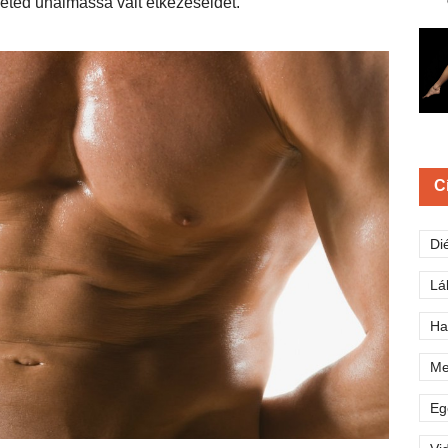
eted unalmassá vált étkezéseidet.
C
Di
Lá
Ha
Me
Eg