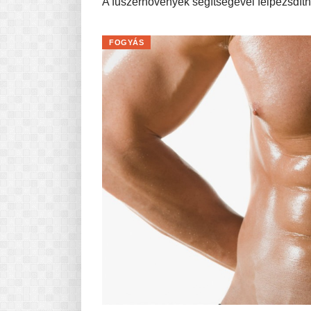
A fűszernövények segítségével felpezsdíth
FOGYÁS