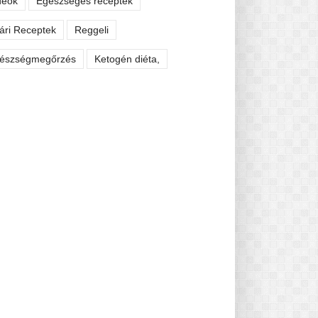
deók
Egészséges receptek
ári Receptek
Reggeli
észségmegőrzés
Ketogén diéta,