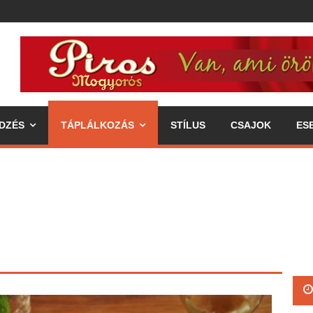
DZÉS
TÁPLÁLKOZÁS
STÍLUS
CSAJOK
ES
ipp az egészséges életmódhoz
élkereszben a váll
 annak fogyasztásával járó előnyök