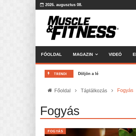
2026. augusztus 08.
FŐOLDAL
MAGAZIN
VIDEÓ
E
MINDENNAPI KENYERÜNK
A karácsonyról dióhéjban
TRENDI
Döljön a lé
DETOX
Jó kaják vs. Rossz kaják?
Fogyás
Főoldal
Táplálkozás
10 dolog, amit tudnod kell...
Az érzelmi evés ördögi köre
Fogyás
Ketogén diéta pro-kontra
A hidratáció fontossága: 10 t
Köredzés csak haladóknak! - C
FOGYÁS
A ZABKÁSA TÖRTÉNETE – és az