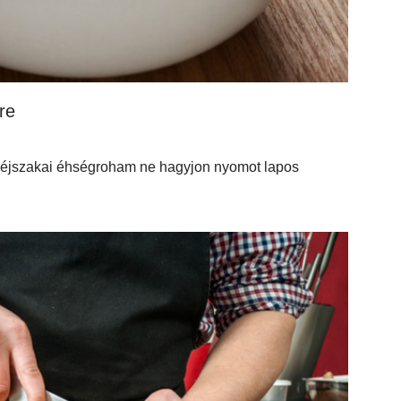
re
rő éjszakai éhségroham ne hagyjon nyomot lapos