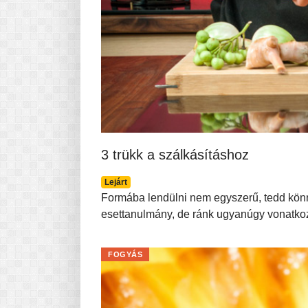
3 trükk a szálkásításhoz
Lejárt
Formába lendülni nem egyszerű, tedd könn
esettanulmány, de ránk ugyanúgy vonatkoz
FOGYÁS