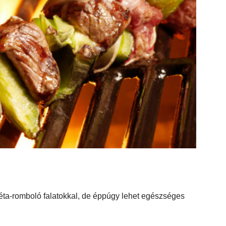
iéta-romboló falatokkal, de éppúgy lehet egészséges