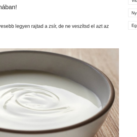
Vi
hában!
Ny
Eg
sebb legyen rajtad a zsír, de ne veszítsd el azt az