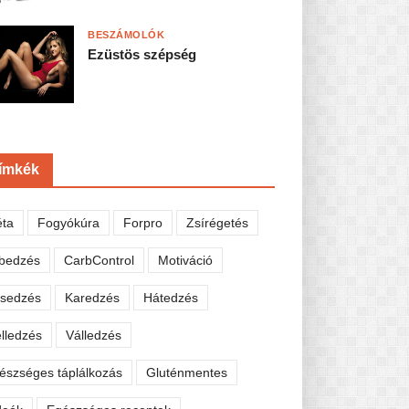
BESZÁMOLÓK
Ezüstös szépség
ímkék
éta
Fogyókúra
Forpro
Zsírégetés
bedzés
CarbControl
Motiváció
sedzés
Karedzés
Hátedzés
lledzés
Válledzés
észséges táplálkozás
Gluténmentes