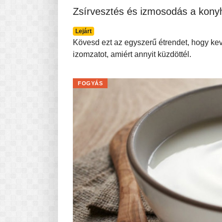
Zsírvesztés és izmosodás a kony
Lejárt
Kövesd ezt az egyszerű étrendet, hogy keve
izomzatot, amiért annyit küzdöttél.
FOGYÁS