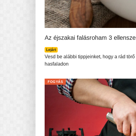
Az éjszakai falásroham 3 ellensze
Lejárt
Vesd be alábbi tippjeinket, hogy a rád tö
hasfaladon
FOGYÁS