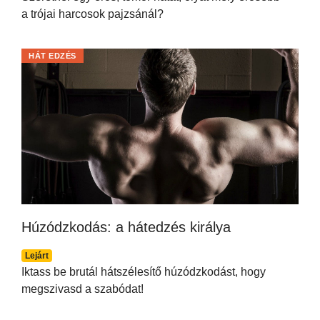
a trójai harcosok pajzsánál?
HÁT EDZÉS
Húzódzkodás: a hátedzés királya
Lejárt
Iktass be brutál hátszélesítő húzódzkodást, hogy
megszivasd a szabódat!