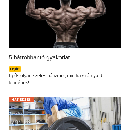
5 hátrobbantó gyakorlat
Lejárt
Építs olyan széles hátizmot, mintha szárnyaid
lennének!
HÁT EDZÉS