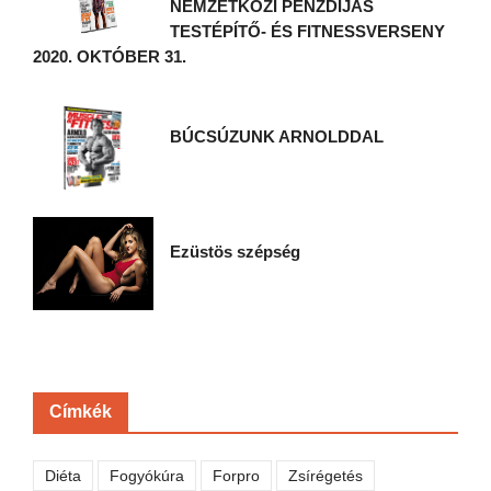
NEMZETKÖZI PÉNZDÍJAS
TESTÉPÍTŐ- ÉS FITNESSVERSENY
2020. OKTÓBER 31.
BÚCSÚZUNK ARNOLDDAL
Ezüstös szépség
Címkék
Diéta
Fogyókúra
Forpro
Zsírégetés