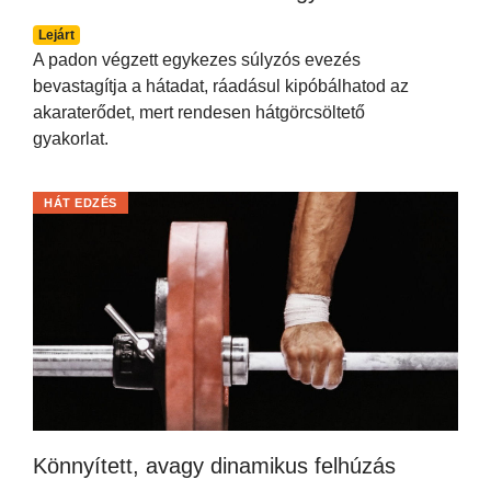
Lejárt
A padon végzett egykezes súlyzós evezés
bevastagítja a hátadat, ráadásul kipóbálhatod az
akaraterődet, mert rendesen hátgörcsöltető
gyakorlat.
HÁT EDZÉS
Könnyített, avagy dinamikus felhúzás