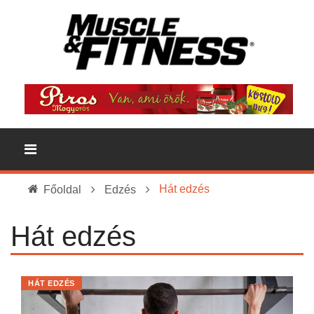
Hát edzés
Főoldal
Edzés
Hát edzés
HÁT EDZÉS