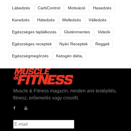
Lábedzés
CarbControl
Motiváció
Hasedzés
Karedzés
Hátedzés
Melledzés
Válledzés
Egészséges táplálkozás
Gluténmentes
Videók
Egészséges receptek
Nyári Receptek
Reggeli
Egészségmegőrzés
Ketogén diéta,
Muscle & Fitness magazin, minden ami testépítés,
fitnesz, erőemelés vagy crossfit.