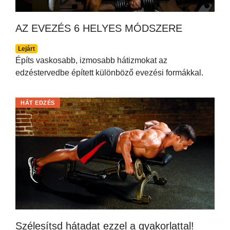
AZ EVEZÉS 6 HELYES MÓDSZERE
Lejárt
Építs vaskosabb, izmosabb hátizmokat az
edzéstervedbe épített különböző evezési formákkal.
HÁT EDZÉS
Szélesítsd hátadat ezzel a gyakorlattal!