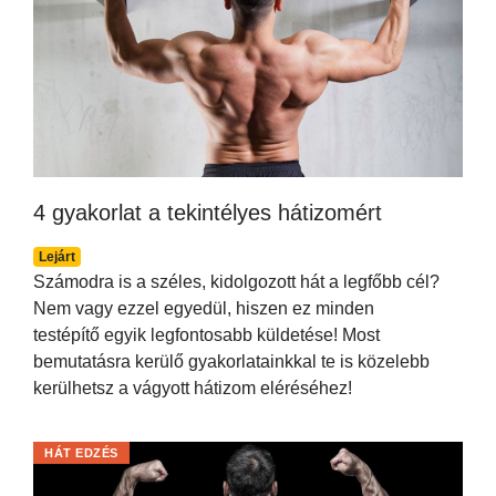
4 gyakorlat a tekintélyes hátizomért
Lejárt
Számodra is a széles, kidolgozott hát a legfőbb cél?
Nem vagy ezzel egyedül, hiszen ez minden
testépítő egyik legfontosabb küldetése! Most
bemutatásra kerülő gyakorlatainkkal te is közelebb
kerülhetsz a vágyott hátizom eléréséhez!
HÁT EDZÉS