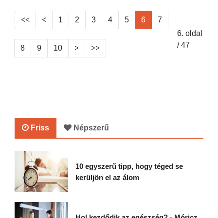
1
2
3
4
5
6
7
6. oldal
/ 47
8
9
10
Friss
Népszerű
10 egyszerű tipp, hogy téged se
kerüljön el az álom
Hol kezdődik az egészség? - Móricz