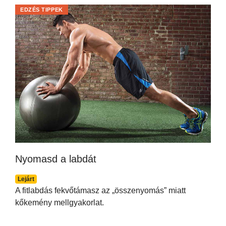
EDZÉS TIPPEK
Nyomasd a labdát
Lejárt
A fitlabdás fekvőtámasz az „összenyomás” miatt
kőkemény mellgyakorlat.