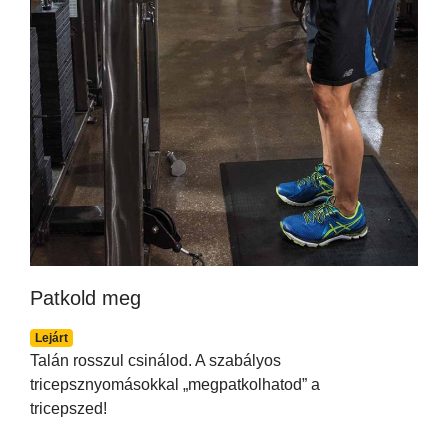
Patkold meg
Lejárt
Talán rosszul csinálod. A szabályos
tricepsznyomásokkal „megpatkolhatod” a
tricepszed!