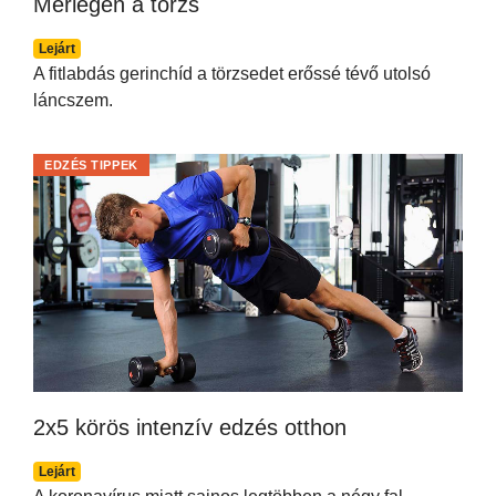
Mérlegen a törzs
Lejárt
A fitlabdás gerinchíd a törzsedet erőssé tévő utolsó
láncszem.
EDZÉS TIPPEK
2x5 körös intenzív edzés otthon
Lejárt