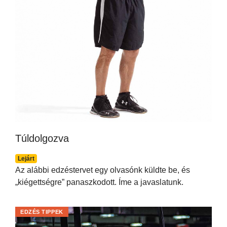
Túldolgozva
Lejárt
Az alábbi edzéstervet egy olvasónk küldte be, és
„kiégettségre” panaszkodott. Íme a javaslatunk.
EDZÉS TIPPEK