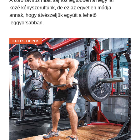
A koronavírus miatt sajnos legtöbben a négy fal
közé kényszerültünk, de ez az egyetlen módja
annak, hogy átvészeljük együtt a lehető
leggyorsabban.
EDZÉS TIPPEK