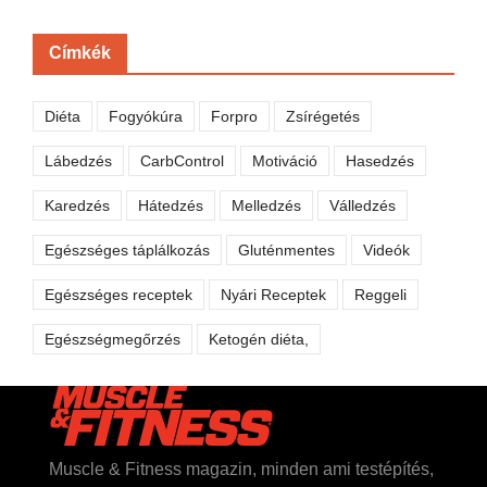
Címkék
Diéta
Fogyókúra
Forpro
Zsírégetés
Lábedzés
CarbControl
Motiváció
Hasedzés
Karedzés
Hátedzés
Melledzés
Válledzés
Egészséges táplálkozás
Gluténmentes
Videók
Egészséges receptek
Nyári Receptek
Reggeli
Egészségmegőrzés
Ketogén diéta,
Muscle & Fitness magazin, minden ami testépítés,