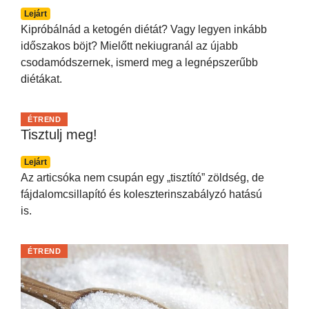
Lejárt
Kipróbálnád a ketogén diétát? Vagy legyen inkább
időszakos böjt? Mielőtt nekiugranál az újabb
csodamódszernek, ismerd meg a legnépszerűbb
diétákat.
ÉTREND
Tisztulj meg!
Lejárt
Az articsóka nem csupán egy „tisztító” zöldség, de
fájdalomcsillapító és koleszterinszabályzó hatású
is.
ÉTREND