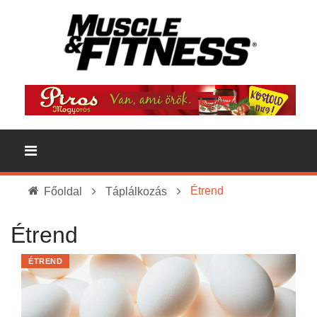
Étrend
Főoldal
Táplálkozás
Étrend
ÉTREND