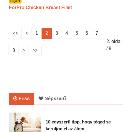
Lejárt
ForPro Chicken Breast Fillet
1
2
3
4
5
6
7
2. oldal
/ 8
8
Friss
Népszerű
10 egyszerű tipp, hogy téged se
kerüljön el az álom