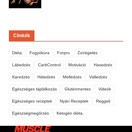
Címkék
Diéta
Fogyókúra
Forpro
Zsírégetés
Lábedzés
CarbControl
Motiváció
Hasedzés
Karedzés
Hátedzés
Melledzés
Válledzés
Egészséges táplálkozás
Gluténmentes
Videók
Egészséges receptek
Nyári Receptek
Reggeli
Egészségmegőrzés
Ketogén diéta,