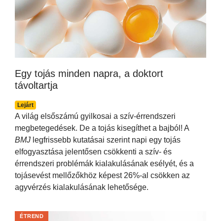
Egy tojás minden napra, a doktort
távoltartja
Lejárt
A világ elsőszámú gyilkosai a szív-érrendszeri
megbetegedések. De a tojás kisegíthet a bajból! A
BMJ
legfrissebb kutatásai szerint napi egy tojás
elfogyasztása jelentősen csökkenti a szív- és
érrendszeri problémák kialakulásának esélyét, és a
tojásevést mellőzőkhöz képest 26%-al csökken az
agyvérzés kialakulásának lehetősége.
ÉTREND