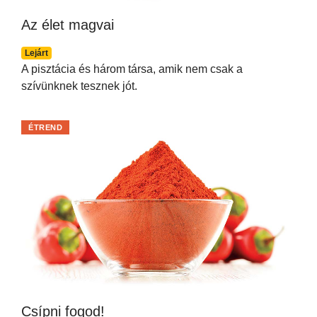
Az élet magvai
Lejárt
A pisztácia és három társa, amik nem csak a
szívünknek tesznek jót.
ÉTREND
Csípni fogod!