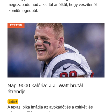
megszabadulnod a zsírtól anélkül, hogy veszítenél
izomtömegedből.
ÉTREND
Napi 9000 kalória: J.J. Watt brutál
étrendje
Lejárt
A texasi bika imádja az avokádót és a csirkét, és