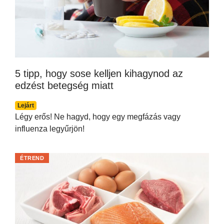
5 tipp, hogy sose kelljen kihagynod az
edzést betegség miatt
Lejárt
Légy erős! Ne hagyd, hogy egy megfázás vagy
influenza legyűrjön!
ÉTREND