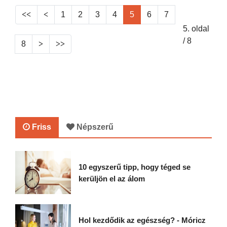
1
2
3
4
5
6
7
5. oldal
/ 8
8
Friss
Népszerű
10 egyszerű tipp, hogy téged se
kerüljön el az álom
Hol kezdődik az egészség? - Móricz