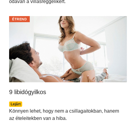
odavan a villásreggelikért.
ÉTREND
9 libidógyilkos
Lejárt
Könnyen lehet, hogy nem a csillagaitokban, hanem
az ételeitekben van a hiba.