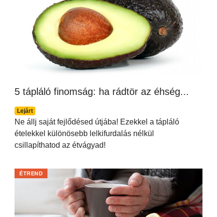
5 tápláló finomság: ha rádtör az éhség...
Lejárt
Ne állj saját fejlődésed útjába! Ezekkel a tápláló
ételekkel különösebb lelkifurdalás nélkül
csillapíthatod az étvágyad!
ÉTREND