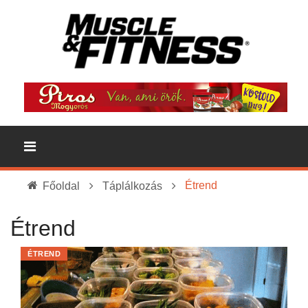
Étrend
Főoldal
Táplálkozás
Étrend
ÉTREND