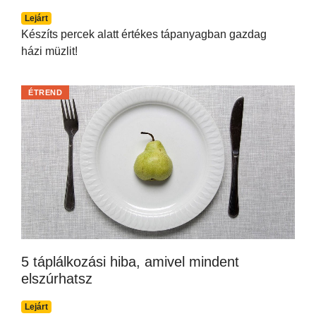
Lejárt
Készíts percek alatt értékes tápanyagban gazdag
házi müzlit!
ÉTREND
5 táplálkozási hiba, amivel mindent
elszúrhatsz
Lejárt