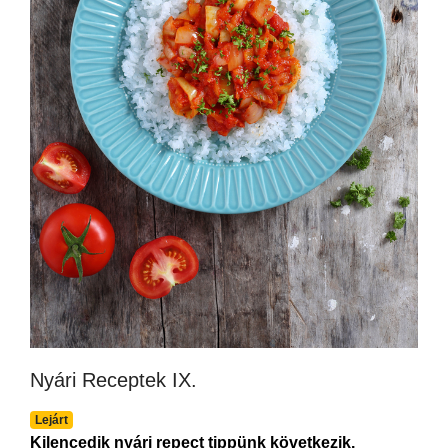
Nyári Receptek IX.
Lejárt
Kilencedik nyári repect tippünk következik.