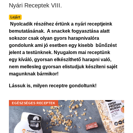
Nyári Receptek VIII.
Lejárt
Nyolcadik részéhez értünk a nyári receptjeink
bemutatásának. A snackek fogyasztása alatt
sokszor csak olyan gyors harapnivalóra
gondolunk ami jó esetben egy kisebb bűnőzést
jelent a testünknek. Nyugalom mai receptünk
egy kíváló, gyorsan elkészíthető harapni való,
nem mellesleg gyorsan elistudjuk készíteni sajét
magunknak bármikor!
Lássuk is, milyen receptre gondoltunk!
EGÉSZSÉGES RECEPTEK