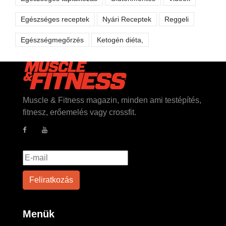
Egészséges receptek
Nyári Receptek
Reggeli
Egészségmegőrzés
Ketogén diéta,
Muscle & Fitness magazin, minden ami testépítés,
fitnesz, erőemelés vagy crossfit.
Menük