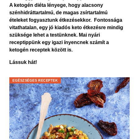
A ketogén diéta lényege, hogy alacsony
szénhidráttartalmú, de magas zsírtartalmú
ételeket fogyasztunk étkezésekkor. Fontossága
vitathatalan, egy jó kiadós keto étkezésre mindig
szüksége lehet a testünknek. Mai nyári
receptippünk egy igazi ínyencnek számít a
ketogén receptek között is.
Lássuk hát!
EGÉSZSÉGES RECEPTEK