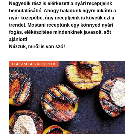
Negyedik rész is elérkezett a nyári receptjeink
bemutatásábó. Ahogy haladunk egyre inkább a
nyár közepébe, úgy receptjeink is követik ezt a
trendet. Mostani receptünk egy könnyed nyári
fogás, elékészítése mindenkinek javasolt, sőt
ajánlott!
Nézzük, miről is van szó!
EGÉSZSÉGES RECEPTEK