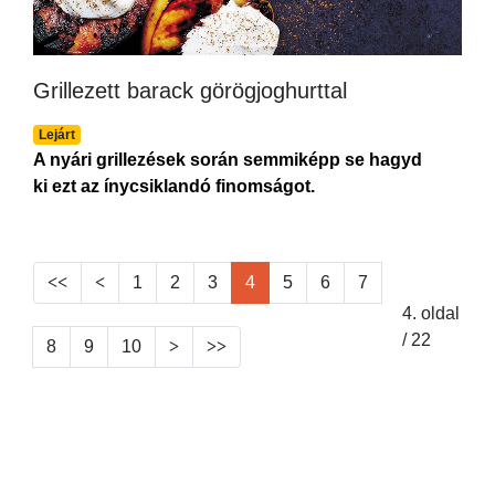
Grillezett barack görögjoghurttal
Lejárt
A nyári grillezések során semmiképp se hagyd
ki ezt az ínycsiklandó finomságot.
1
2
3
4
5
6
7
4. oldal
/ 22
8
9
10