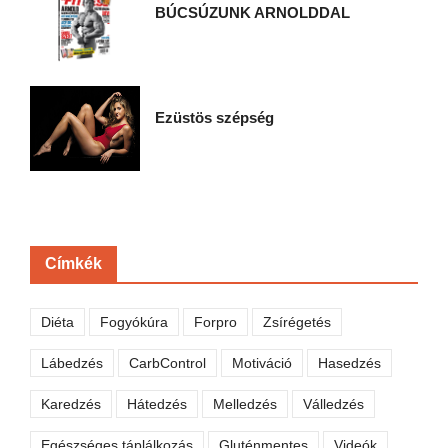
BÚCSÚZUNK ARNOLDDAL
Ezüstös szépség
Címkék
Diéta
Fogyókúra
Forpro
Zsírégetés
Lábedzés
CarbControl
Motiváció
Hasedzés
Karedzés
Hátedzés
Melledzés
Válledzés
Egészséges táplálkozás
Gluténmentes
Videók