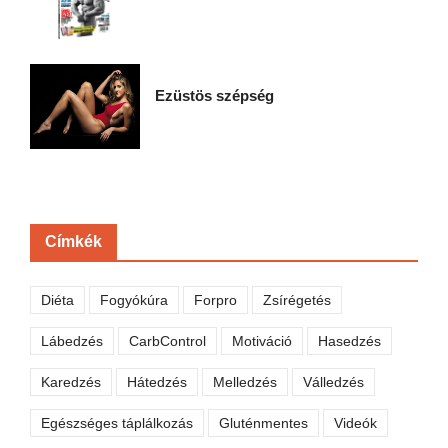
Ezüstös szépség
Címkék
Diéta
Fogyókúra
Forpro
Zsírégetés
Lábedzés
CarbControl
Motiváció
Hasedzés
Karedzés
Hátedzés
Melledzés
Válledzés
Egészséges táplálkozás
Gluténmentes
Videók