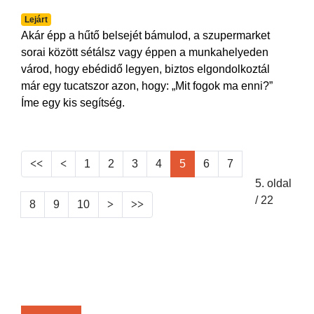
Lejárt
Akár épp a hűtő belsejét bámulod, a szupermarket
sorai között sétálsz vagy éppen a munkahelyeden
várod, hogy ebédidő legyen, biztos elgondolkoztál
már egy tucatszor azon, hogy: „Mit fogok ma enni?”
Íme egy kis segítség.
1
2
3
4
5
6
7
5. oldal
/ 22
8
9
10