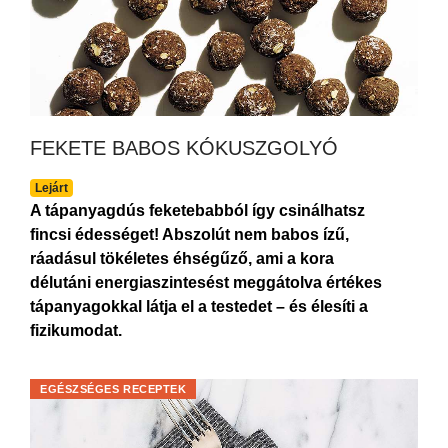
FEKETE BABOS KÓKUSZGOLYÓ
Lejárt
A tápanyagdús feketebabból így csinálhatsz
fincsi édességet! Abszolút nem babos ízű,
ráadásul tökéletes éhségűző, ami a kora
délutáni energiaszintesést meggátolva értékes
tápanyagokkal látja el a testedet – és élesíti a
fizikumodat.
EGÉSZSÉGES RECEPTEK