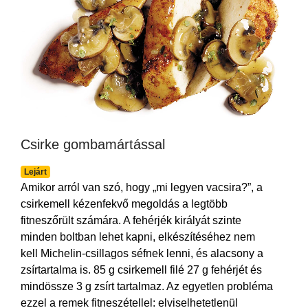
Csirke gombamártással
Lejárt
Amikor arról van szó, hogy „mi legyen vacsira?”, a
csirkemell kézenfekvő megoldás a legtöbb
fitneszőrült számára. A fehérjék királyát szinte
minden boltban lehet kapni, elkészítéséhez nem
kell Michelin-csillagos séfnek lenni, és alacsony a
zsírtartalma is. 85 g csirkemell filé 27 g fehérjét és
mindössze 3 g zsírt tartalmaz. Az egyetlen probléma
ezzel a remek fitneszétellel: elviselhetetlenül