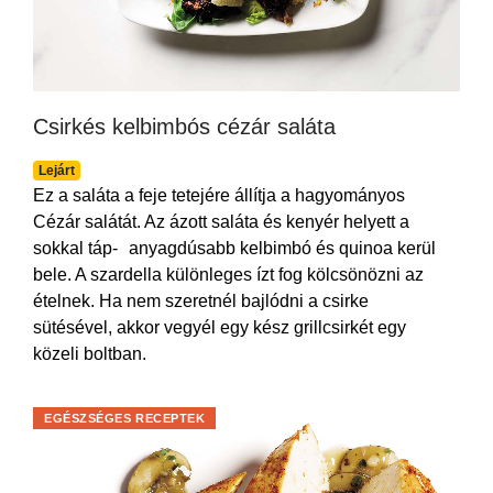
Csirkés kelbimbós cézár saláta
Lejárt
Ez a saláta a feje tetejére állítja a hagyományos
Cézár salátát. Az ázott saláta és kenyér helyett a
sokkal táp- anyagdúsabb kelbimbó és quinoa kerül
bele. A szardella különleges ízt fog kölcsönözni az
ételnek. Ha nem szeretnél bajlódni a csirke
sütésével, akkor vegyél egy kész grillcsirkét egy
közeli boltban.
EGÉSZSÉGES RECEPTEK